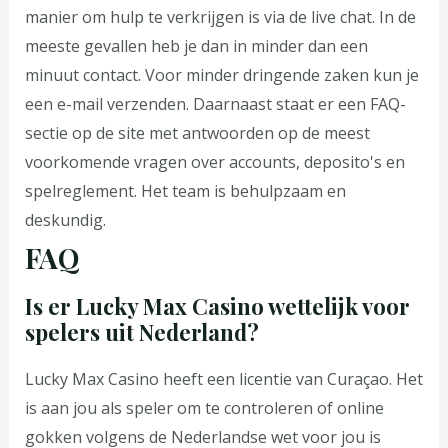
manier om hulp te verkrijgen is via de live chat. In de
meeste gevallen heb je dan in minder dan een
minuut contact. Voor minder dringende zaken kun je
een e-mail verzenden. Daarnaast staat er een FAQ-
sectie op de site met antwoorden op de meest
voorkomende vragen over accounts, deposito's en
spelreglement. Het team is behulpzaam en
deskundig.
FAQ
Is er Lucky Max Casino wettelijk voor
spelers uit Nederland?
Lucky Max Casino heeft een licentie van Curaçao. Het
is aan jou als speler om te controleren of online
gokken volgens de Nederlandse wet voor jou is