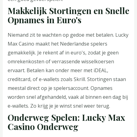
Makkelijk Stortingen en Snelle
Opnames in Euro's
Niemand zit te wachten op gedoe met betalen. Lucky
Max Casino maakt het Nederlandse spelers
gemakkelijk. Je rekent af in euro's, zodat je geen
omrekenkosten of verrassende wisselkoersen
ervaart. Betalen kan onder meer met iDEAL,
creditcard, of e-wallets zoals Skrill. Stortingen staan
meestal direct op je spelersaccount. Opnames
worden snel afgehandeld, vaak al binnen een dag bij
e-wallets. Zo krijg je je winst snel weer terug.
Onderweg Spelen: Lucky Max
Casino Onderweg