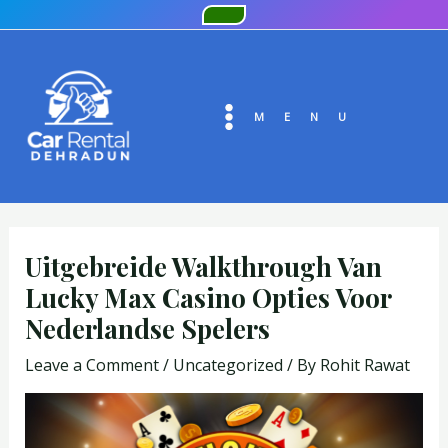
Skip
Post
to
navigation
MAIN
content
MENU
MENU
Uitgebreide Walkthrough Van
Lucky Max Casino Opties Voor
Nederlandse Spelers
Leave a Comment
/
Uncategorized
/ By
Rohit Rawat