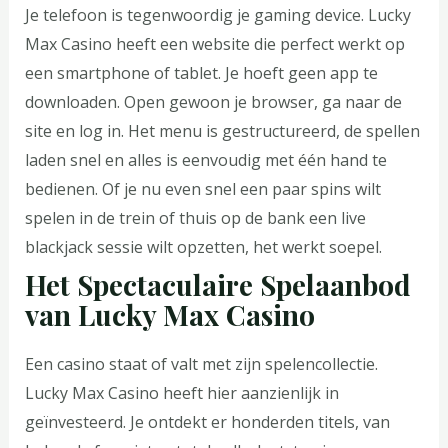
Je telefoon is tegenwoordig je gaming device. Lucky
Max Casino heeft een website die perfect werkt op
een smartphone of tablet. Je hoeft geen app te
downloaden. Open gewoon je browser, ga naar de
site en log in. Het menu is gestructureerd, de spellen
laden snel en alles is eenvoudig met één hand te
bedienen. Of je nu even snel een paar spins wilt
spelen in de trein of thuis op de bank een live
blackjack sessie wilt opzetten, het werkt soepel.
Het Spectaculaire Spelaanbod
van Lucky Max Casino
Een casino staat of valt met zijn spelencollectie.
Lucky Max Casino heeft hier aanzienlijk in
geïnvesteerd. Je ontdekt er honderden titels, van