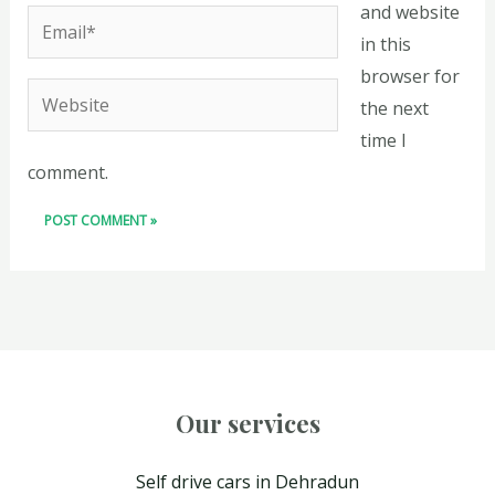
and website
Email*
in this
browser for
Website
the next
time I
comment.
Our services
Self drive cars in Dehradun