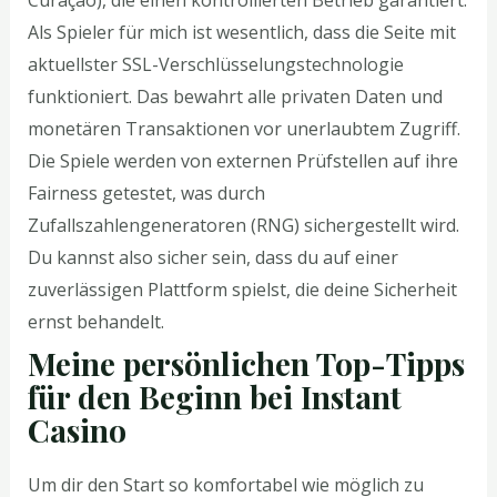
Curaçao), die einen kontrollierten Betrieb garantiert.
Als Spieler für mich ist wesentlich, dass die Seite mit
aktuellster SSL-Verschlüsselungstechnologie
funktioniert. Das bewahrt alle privaten Daten und
monetären Transaktionen vor unerlaubtem Zugriff.
Die Spiele werden von externen Prüfstellen auf ihre
Fairness getestet, was durch
Zufallszahlengeneratoren (RNG) sichergestellt wird.
Du kannst also sicher sein, dass du auf einer
zuverlässigen Plattform spielst, die deine Sicherheit
ernst behandelt.
Meine persönlichen Top-Tipps
für den Beginn bei Instant
Casino
Um dir den Start so komfortabel wie möglich zu