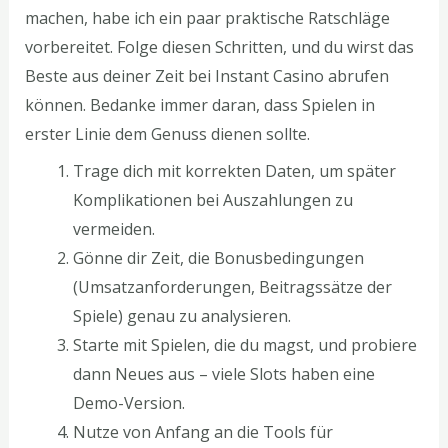
machen, habe ich ein paar praktische Ratschläge
vorbereitet. Folge diesen Schritten, und du wirst das
Beste aus deiner Zeit bei Instant Casino abrufen
können. Bedanke immer daran, dass Spielen in
erster Linie dem Genuss dienen sollte.
Trage dich mit korrekten Daten, um später
Komplikationen bei Auszahlungen zu
vermeiden.
Gönne dir Zeit, die Bonusbedingungen
(Umsatzanforderungen, Beitragssätze der
Spiele) genau zu analysieren.
Starte mit Spielen, die du magst, und probiere
dann Neues aus – viele Slots haben eine
Demo-Version.
Nutze von Anfang an die Tools für