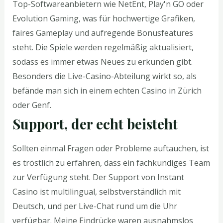
Top-Softwareanbietern wie NetEnt, Play'n GO oder
Evolution Gaming, was für hochwertige Grafiken,
faires Gameplay und aufregende Bonusfeatures
steht. Die Spiele werden regelmäßig aktualisiert,
sodass es immer etwas Neues zu erkunden gibt.
Besonders die Live-Casino-Abteilung wirkt so, als
befände man sich in einem echten Casino in Zürich
oder Genf.
Support, der echt beisteht
Sollten einmal Fragen oder Probleme auftauchen, ist
es tröstlich zu erfahren, dass ein fachkundiges Team
zur Verfügung steht. Der Support von Instant
Casino ist multilingual, selbstverständlich mit
Deutsch, und per Live-Chat rund um die Uhr
verfügbar. Meine Eindrücke waren ausnahmslos