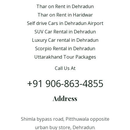
Thar on Rent in Dehradun
Thar on Rent in Haridwar
Self drive Cars in Dehradun Airport
SUV Car Rental in Dehradun
Luxury Car rental in Dehradun
Scorpio Rental in Dehradun
Uttarakhand Tour Packages
Call Us At
+91 906-863-4855
Address
Shimla bypass road, Pitthuwala opposite
urban buy store, Dehradun.