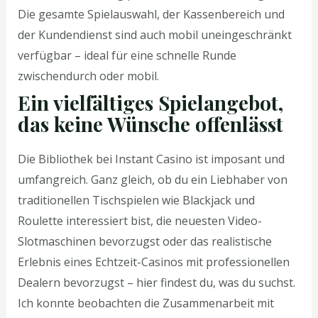
Die gesamte Spielauswahl, der Kassenbereich und
der Kundendienst sind auch mobil uneingeschränkt
verfügbar – ideal für eine schnelle Runde
zwischendurch oder mobil.
Ein vielfältiges Spielangebot,
das keine Wünsche offenlässt
Die Bibliothek bei Instant Casino ist imposant und
umfangreich. Ganz gleich, ob du ein Liebhaber von
traditionellen Tischspielen wie Blackjack und
Roulette interessiert bist, die neuesten Video-
Slotmaschinen bevorzugst oder das realistische
Erlebnis eines Echtzeit-Casinos mit professionellen
Dealern bevorzugst – hier findest du, was du suchst.
Ich konnte beobachten die Zusammenarbeit mit