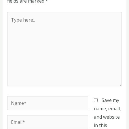
fields are marked
*
Type
here..
Name*
Save my
name, email,
and website
Email*
in this