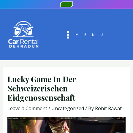
Skip
Post
to
navigation
MAIN
content
MENU
MENU
Lucky Game In Der
Schweizerischen
Eidgenossenschaft
Leave a Comment
/
Uncategorized
/ By
Rohit Rawat