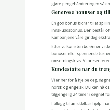
gjøre pengehåndteringen så enk
Generøse bonuser og ti
En god bonus bidrar til at spil
innskuddsbonus. Den består oft
Kampanjene våre gir deg ekstra v
Etter velkomsten belønner vi de
bonuser eller spennende turner
omsetningskrav. Vi presenterer 
Kundestøtte når du tren
Vi er her for å hjelpe deg, døg
norsk og engelsk. Du kan nå oss 
tilgjengelig 24 timer i døgnet f
I tillegg til umiddelbar hjelp, 