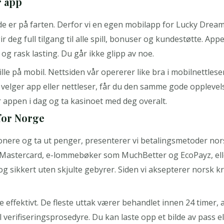
r app
år de er på farten. Derfor vi en egen mobilapp for Lucky Dream
r deg full tilgang til alle spill, bonuser og kundestøtte. App
og rask lasting. Du går ikke glipp av noe.
le på mobil. Nettsiden vår opererer like bra i mobilnettleser
 velger app eller nettleser, får du den samme gode oppleve
r appen i dag og ta kasinoet med deg overalt.
for Norge
ponere og ta ut penger, presenterer vi betalingsmetoder nor
Mastercard, e-lommebøker som MuchBetter og EcoPayz, elle
g sikkert uten skjulte gebyrer. Siden vi aksepterer norsk k
ke effektivt. De fleste uttak værer behandlet innen 24 timer
l verifiseringsprosedyre. Du kan laste opp et bilde av pass el