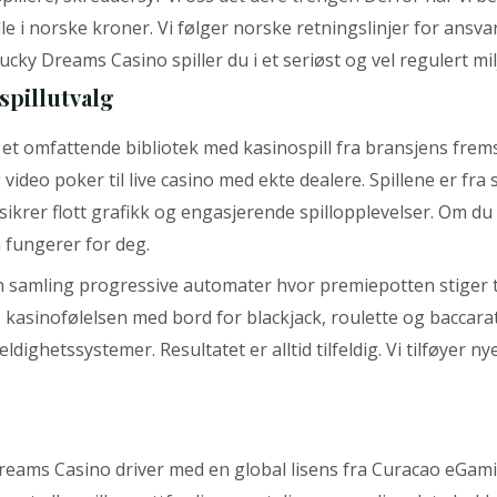
le i norske kroner. Vi følger norske retningslinjer for ansva
cky Dreams Casino spiller du i et seriøst og vel regulert mil
spillutvalg
t omfattende bibliotek med kasinospill fra bransjens fremst
 video poker til live casino med ekte dealere. Spillene er fr
krer flott grafikk og engasjerende spillopplevelser. Om du v
m fungerer for deg.
 samling progressive automater hvor premiepotten stiger til 
asinofølelsen med bord for blackjack, roulette og baccarat. 
ighetssystemer. Resultatet er alltid tilfeldig. Vi tilføyer nye s
Dreams Casino driver med en global lisens fra Curacao eGam