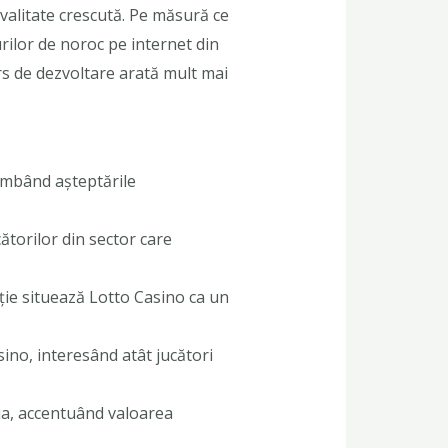
valitate crescută. Pe măsură ce
urilor de noroc pe internet din
rs de dezvoltare arată mult mai
himbând așteptările
ătorilor din sector care
ție situează Lotto Casino ca un
sino, interesând atât jucători
nia, accentuând valoarea