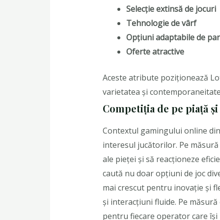
Selecție extinsă de jocuri
Tehnologie de vârf
Opțiuni adaptabile de par
Oferte atractive
Aceste atribute poziționează Lot
varietatea și contemporaneitate
Competiția de pe piață și
Contextul gamingului online di
interesul jucătorilor. Pe măsură
ale pieței și să reacționeze efic
caută nu doar opțiuni de joc dive
mai crescut pentru inovație și fl
și interacțiuni fluide. Pe măsură
pentru fiecare operator care își