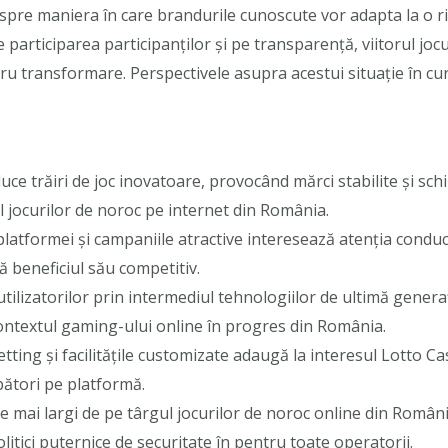
spre maniera în care brandurile cunoscute vor adapta la o ri
participarea participanților și pe transparență, viitorul joc
ru transformare. Perspectivele asupra acestui situație în cu
ce trăiri de joc inovatoare, provocând mărci stabilite și sc
l jocurilor de noroc pe internet din România.
platformei și campaniile atractive interesează atenția conduc
 beneficiul său competitiv.
tilizatorilor prin intermediul tehnologiilor de ultimă genera
ontextul gaming-ului online în progres din România.
tting și facilitățile customizate adaugă la interesul Lotto Ca
pători pe platformă.
le mai largi de pe târgul jocurilor de noroc online din Româ
olitici puternice de securitate în pentru toate operatorii.