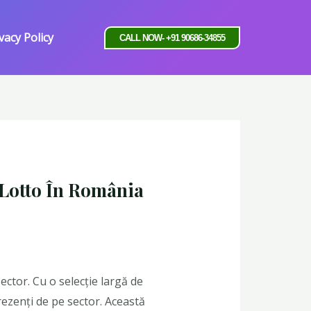
vacy Policy
CALL NOW- +91 90686-34855
 Lotto În România
ector. Cu o selecție largă de
rezenți de pe sector. Această