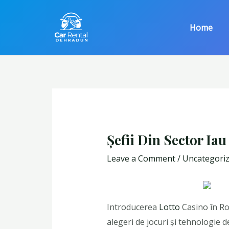
Skip
Post
to
navigation
Home
content
Șefii Din Sector Ia
Leave a Comment
/
Uncategori
Introducerea
Lotto
Casino în Rom
alegeri de jocuri și tehnologie 