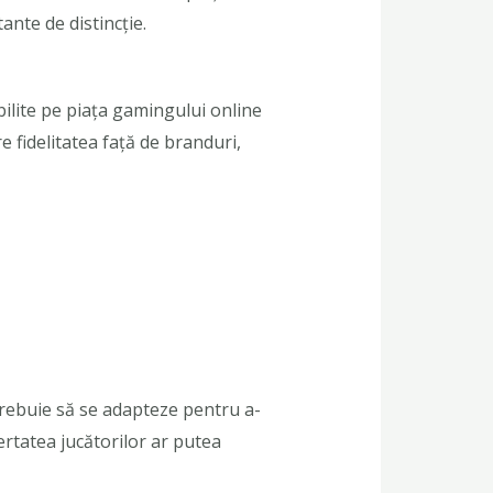
ante de distincție.
lite pe piața gamingului online
 fidelitatea față de branduri,
 trebuie să se adapteze pentru a-
ertatea jucătorilor ar putea