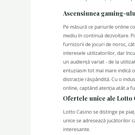
Ascensiunea gaming-ului
Pe măsură ce pariurile online co
mediu în continuă dezvoltare. Poz
furnizorii de jocuri de noroc, câ
interesele utilizatorilor, dar în
un audiență variat - de la utilizat
entuziasm tot mai mare indică o 
distracție răspândită. Cu o indu
online, captând atenția atât a furn
Ofertele unice ale Lotto
Lotto Casino se distinge pe piaț
unice se adresează jucătorilor ca
interesante.