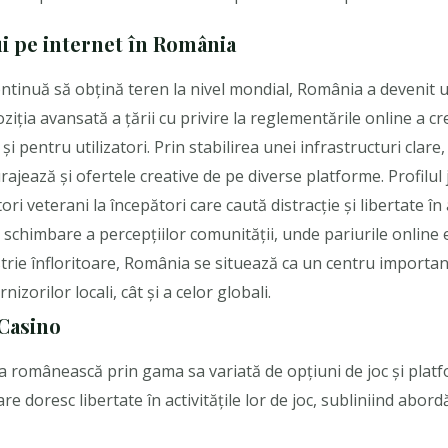
 pe internet în România
ntinuă să obțină teren la nivel mondial, România a devenit u
iția avansată a țării cu privire la reglementările online a cr
t și pentru utilizatori. Prin stabilirea unei infrastructuri cl
curajează și ofertele creative de pe diverse platforme. Profilu
ori veterani la începători care caută distracție și libertate în a
schimbare a percepțiilor comunității, unde pariurile online e
strie înfloritoare, România se situează ca un centru important
izorilor locali, cât și a celor globali.
 Casino
a românească prin gama sa variată de opțiuni de joc și platf
re doresc libertate în activitățile lor de joc, subliniind abor