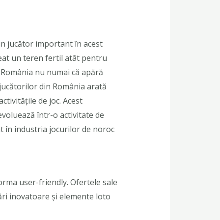
n jucător important în acest
eat un teren fertil atât pentru
are, România nu numai că apără
l jucătorilor din România arată
ctivitățile de joc. Acest
voluează într-o activitate de
 în industria jocurilor de noroc
orma user-friendly. Ofertele sale
dări inovatoare și elemente loto