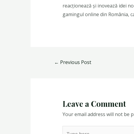
reacționează și inovează idei no
gamingul online din România, car
←
Previous Post
Leave a Comment
Your email address will not be p
Type