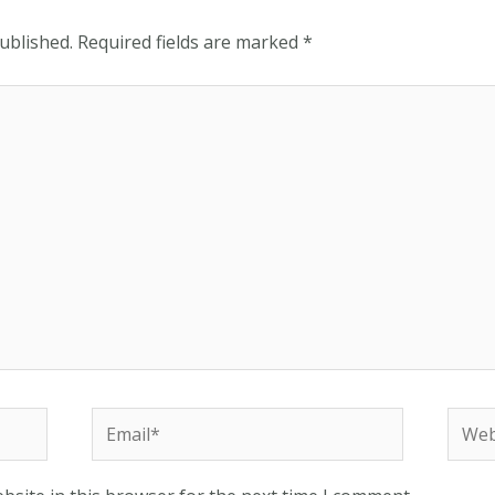
ublished.
Required fields are marked
*
Email*
Websi