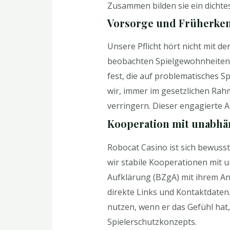
Zusammen bilden sie ein dichte
Vorsorge und Früherken
Unsere Pflicht hört nicht mit 
beobachten Spielgewohnheiten, 
fest, die auf problematisches 
wir, immer im gesetzlichen Rahm
verringern. Dieser engagierte A
Kooperation mit unabh
Robocat Casino ist sich bewusst
wir stabile Kooperationen mit 
Aufklärung (BZgA) mit ihrem Ang
direkte Links und Kontaktdaten
nutzen, wenn er das Gefühl hat, 
Spielerschutzkonzepts.