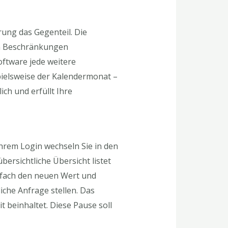
erung das Gegenteil. Die
ten Beschränkungen
oftware jede weitere
spielsweise der Kalendermonat –
ich und erfüllt Ihre
hrem Login wechseln Sie in den
ersichtliche Übersicht listet
infach den neuen Wert und
iche Anfrage stellen. Das
 beinhaltet. Diese Pause soll