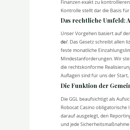
Finanzen exakt zu kontrollieren.
Kontrolle stellt dar die Basis fü
Das rechtliche Umfeld: 
Unser Vorgehen basiert auf de
de/
. Das Gesetz schreibt allen
feste monatliche Einzahlungslimi
Mindestanforderungen. Wir stell
die rechtskonforme Realisierung
Auflagen sind für uns der Start,
Die Funktion der Gemei
Die GGL beaufsichtigt als Aufsic
Robocat Casino obligatorische
darauf ausgelegt, den Reportin
und jede Sicherheitsmaßnahme wi