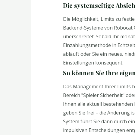
Die systemseitige Absi
Die Möglichkeit, Limits zu festl
Backend-Systeme von Robocat Ca
überschreitet. Sobald Ihr monat
Einzahlungsmethode in Echtzeit.
abläuft oder Sie ein neues, nied
Einstellungen konsequent.
So können Sie Ihre eige
Das Management Ihrer Limits be
Bereich "Spieler Sicherheit" od
Ihnen alle aktuell bestehenden
geben Sie frei – die Änderung is
System führt Sie dann durch ein
impulsiven Entscheidungen ent