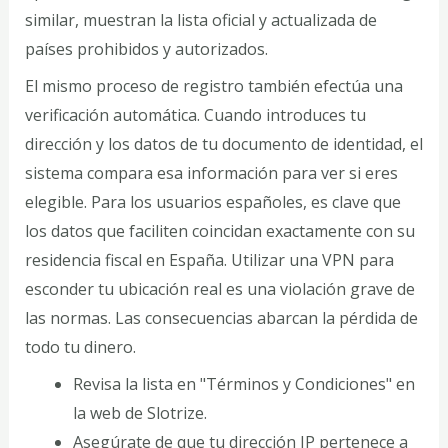
similar, muestran la lista oficial y actualizada de
países prohibidos y autorizados.
El mismo proceso de registro también efectúa una
verificación automática. Cuando introduces tu
dirección y los datos de tu documento de identidad, el
sistema compara esa información para ver si eres
elegible. Para los usuarios españoles, es clave que
los datos que faciliten coincidan exactamente con su
residencia fiscal en España. Utilizar una VPN para
esconder tu ubicación real es una violación grave de
las normas. Las consecuencias abarcan la pérdida de
todo tu dinero.
Revisa la lista en "Términos y Condiciones" en
la web de Slotrize.
Asegúrate de que tu dirección IP pertenece a