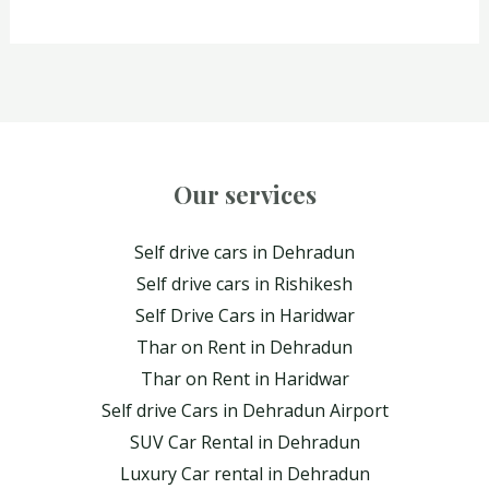
Our services
Self drive cars in Dehradun
Self drive cars in Rishikesh
Self Drive Cars in Haridwar
Thar on Rent in Dehradun
Thar on Rent in Haridwar
Self drive Cars in Dehradun Airport
SUV Car Rental in Dehradun
Luxury Car rental in Dehradun