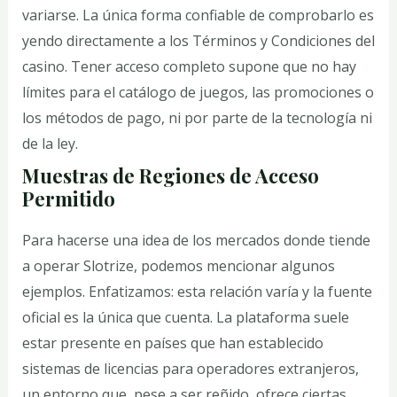
variarse. La única forma confiable de comprobarlo es
yendo directamente a los Términos y Condiciones del
casino. Tener acceso completo supone que no hay
límites para el catálogo de juegos, las promociones o
los métodos de pago, ni por parte de la tecnología ni
de la ley.
Muestras de Regiones de Acceso
Permitido
Para hacerse una idea de los mercados donde tiende
a operar Slotrize, podemos mencionar algunos
ejemplos. Enfatizamos: esta relación varía y la fuente
oficial es la única que cuenta. La plataforma suele
estar presente en países que han establecido
sistemas de licencias para operadores extranjeros,
un entorno que, pese a ser reñido, ofrece ciertas