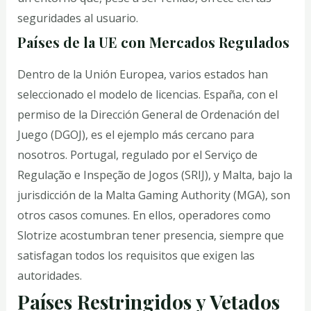
seguridades al usuario.
Países de la UE con Mercados Regulados
Dentro de la Unión Europea, varios estados han
seleccionado el modelo de licencias. España, con el
permiso de la Dirección General de Ordenación del
Juego (DGOJ), es el ejemplo más cercano para
nosotros. Portugal, regulado por el Serviço de
Regulação e Inspeção de Jogos (SRIJ), y Malta, bajo la
jurisdicción de la Malta Gaming Authority (MGA), son
otros casos comunes. En ellos, operadores como
Slotrize acostumbran tener presencia, siempre que
satisfagan todos los requisitos que exigen las
autoridades.
Países Restringidos y Vetados