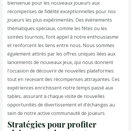
bienvenue pour les nouveaux joueurs aux
récompenses de fidélité exceptionnelles pour nos
joueurs les plus expérimentés. Des événements
thématiques spéciaux, comme les fêtes ou les
soirées tournois, font appel à notre enthousiasme
et renforcent les liens entre nous. Nous sommes
également attirés par les offres uniques liées aux
lancements de nouveaux jeux, qui nous donnent
l'occasion de découvrir de nouvelles plateformes
tout en recevant des récompenses attrayantes. Ces
expériences enrichissent notre temps passé aux
tables, assurant à chaque visite de nouvelles
opportunités de divertissement et d'échanges au
sein de notre active communauté de joueurs.
Stratégies pour profiter