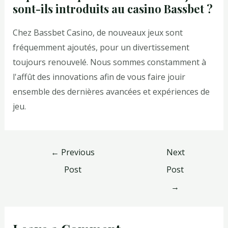
sont-ils introduits au casino Bassbet ?
Chez Bassbet Casino, de nouveaux jeux sont
fréquemment ajoutés, pour un divertissement
toujours renouvelé. Nous sommes constamment à
l'affût des innovations afin de vous faire jouir
ensemble des dernières avancées et expériences de
jeu.
←
Previous
Next
Post
Post
→