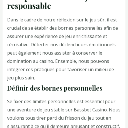
responsable
Dans le cadre de notre réflexion sur le jeu sûr, il est
crucial de se établir des bornes personnelles afin de
assurer une expérience de jeu enrichissante et
récréative. Détecter nos déclencheurs émotionnels
peut également nous assister à conserver le
domination au casino. Ensemble, nous pouvons
intégrer ces pratiques pour favoriser un milieu de
jeu plus sain.
Définir des bornes personnelles
Se fixer des limites personnelles est essentiel pour
une aventure de jeu stable sur Bassbet Casino. Nous
voulons tous tirer parti du frisson du jeu tout en
s'assurant à ce qu'il demeure amusant et constructif.