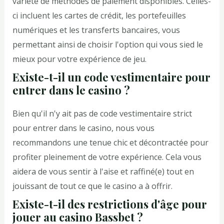
variété de méthodes de paiement disponibles. Celles-
ci incluent les cartes de crédit, les portefeuilles
numériques et les transferts bancaires, vous
permettant ainsi de choisir l'option qui vous sied le
mieux pour votre expérience de jeu.
Existe-t-il un code vestimentaire pour
entrer dans le casino ?
Bien qu'il n'y ait pas de code vestimentaire strict
pour entrer dans le casino, nous vous
recommandons une tenue chic et décontractée pour
profiter pleinement de votre expérience. Cela vous
aidera de vous sentir à l'aise et raffiné(e) tout en
jouissant de tout ce que le casino a à offrir.
Existe-t-il des restrictions d'âge pour
jouer au casino Bassbet ?