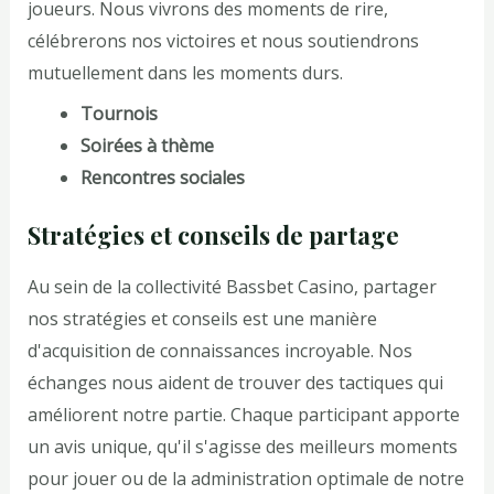
joueurs. Nous vivrons des moments de rire,
célébrerons nos victoires et nous soutiendrons
mutuellement dans les moments durs.
Tournois
Soirées à thème
Rencontres sociales
Stratégies et conseils de partage
Au sein de la collectivité Bassbet Casino, partager
nos stratégies et conseils est une manière
d'acquisition de connaissances incroyable. Nos
échanges nous aident de trouver des tactiques qui
améliorent notre partie. Chaque participant apporte
un avis unique, qu'il s'agisse des meilleurs moments
pour jouer ou de la administration optimale de notre