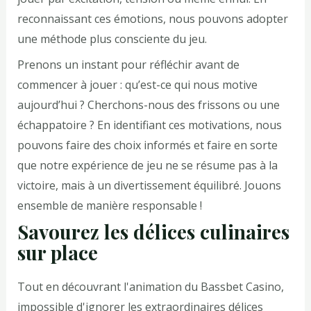
reconnaissant ces émotions, nous pouvons adopter
une méthode plus consciente du jeu.
Prenons un instant pour réfléchir avant de
commencer à jouer : qu’est-ce qui nous motive
aujourd’hui ? Cherchons-nous des frissons ou une
échappatoire ? En identifiant ces motivations, nous
pouvons faire des choix informés et faire en sorte
que notre expérience de jeu ne se résume pas à la
victoire, mais à un divertissement équilibré. Jouons
ensemble de manière responsable !
Savourez les délices culinaires
sur place
Tout en découvrant l'animation du Bassbet Casino,
impossible d'ignorer les extraordinaires délices