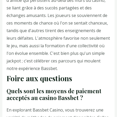
d'amitié qui persistent au-delà des murs du casino,
se liant grâce à des succès partagées et des
échanges amusants. Les joueurs se souviennent de
ces moments de chance où l'on se sentait chanceux,
tandis que d'autres tirent des enseignements de
leurs défaites. L'atmosphère favorise non seulement
le jeu, mais aussi la formation d'une collectivité où
l'on évolue ensemble. C'est bien plus qu'un simple
jackpot ; c'est célébrer ces parcours qui moulent
notre expérience Bassbet.
Foire aux questions
Quels sont les moyens de paiement
acceptés au casino Bassbet ?
En explorant Bassbet Casino, vous trouverez une