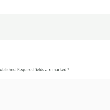
ublished.
Required fields are marked
*