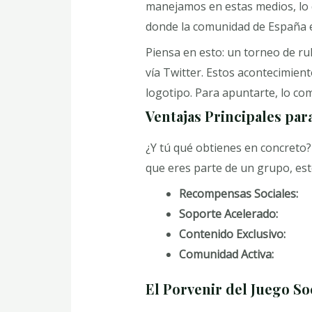
manejamos en estas medios, lo q
donde la comunidad de España e
Piensa en esto: un torneo de ru
vía Twitter. Estos acontecimien
logotipo. Para apuntarte, lo co
Ventajas Principales par
¿Y tú qué obtienes en concreto? 
que eres parte de un grupo, este
Recompensas Sociales:
Soporte Acelerado:
Contenido Exclusivo:
Comunidad Activa:
El Porvenir del Juego So