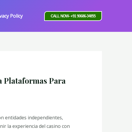
vacy Policy
CALL NOW- +91 90686-34855
a Plataformas Para
son entidades independientes,
ir la experiencia del casino con