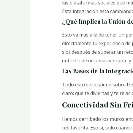
las plataformas sociales que má
Esta integración está cambiando
¿Qué Implica la Unión de
Esto va más allá de tener un pe
directamente tu experiencia de 
slot después de superar un reto
entorno de ocio más vibrante y
Las Bases de la Integrac
Todo esto se sostiene sobre tre
claro: que te diviertas y te rela
Conectividad Sin Fr
Hemos derribado los muros entr
red favorita. Eso sí, solo cuando