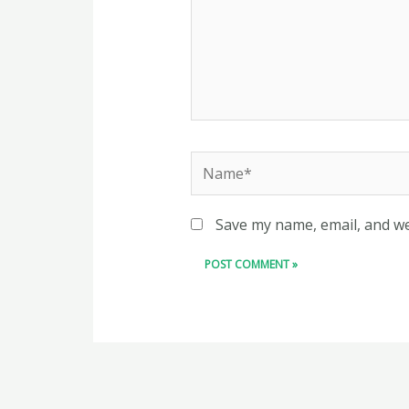
Name*
Save my name, email, and we