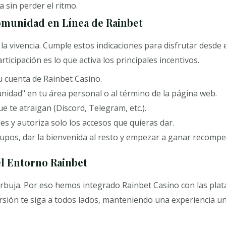
 sin perder el ritmo.
omunidad en Línea de Rainbet
a la vivencia. Cumple estos indicaciones para disfrutar desde e
icipación es lo que activa los principales incentivos.
u cuenta de Rainbet Casino.
nidad" en tu área personal o al término de la página web.
e te atraigan (Discord, Telegram, etc.).
es y autoriza solo los accesos que quieras dar.
upos, dar la bienvenida al resto y empezar a ganar recompe
el Entorno Rainbet
uja. Por eso hemos integrado Rainbet Casino con las plata
ersión te siga a todos lados, manteniendo una experiencia u