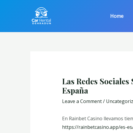
Skip
Post
to
navigation
Home
content
Las Redes Sociales 
España
Leave a Comment
/
Uncategori
En Rainbet Casino llevamos tiemp
https://rainbetcasino.app/es-es