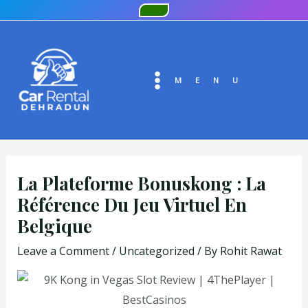
Skip
Post
to
navigation
MAIN
content
MENU
MENU
La Plateforme Bonuskong : La
Référence Du Jeu Virtuel En
Belgique
Leave a Comment
/
Uncategorized
/ By
Rohit Rawat