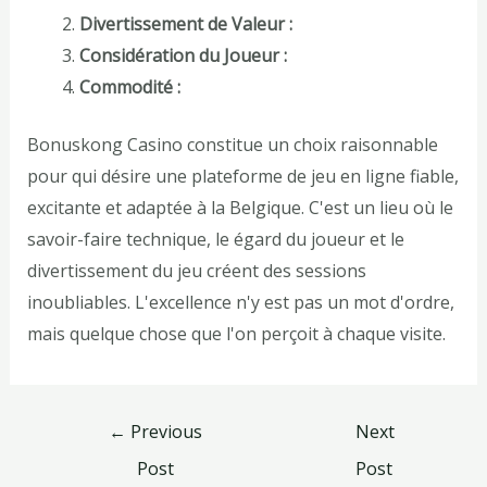
Divertissement de Valeur :
Considération du Joueur :
Commodité :
Bonuskong Casino constitue un choix raisonnable
pour qui désire une plateforme de jeu en ligne fiable,
excitante et adaptée à la Belgique. C'est un lieu où le
savoir-faire technique, le égard du joueur et le
divertissement du jeu créent des sessions
inoubliables. L'excellence n'y est pas un mot d'ordre,
mais quelque chose que l'on perçoit à chaque visite.
←
Previous
Next
Post
Post