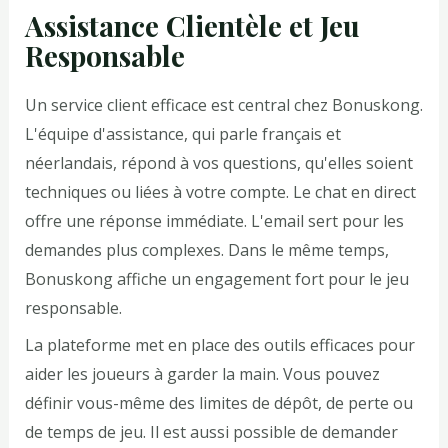
Assistance Clientèle et Jeu
Responsable
Un service client efficace est central chez Bonuskong.
L'équipe d'assistance, qui parle français et
néerlandais, répond à vos questions, qu'elles soient
techniques ou liées à votre compte. Le chat en direct
offre une réponse immédiate. L'email sert pour les
demandes plus complexes. Dans le même temps,
Bonuskong affiche un engagement fort pour le jeu
responsable.
La plateforme met en place des outils efficaces pour
aider les joueurs à garder la main. Vous pouvez
définir vous-même des limites de dépôt, de perte ou
de temps de jeu. Il est aussi possible de demander