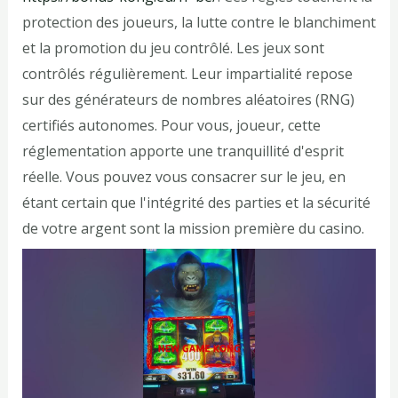
protection des joueurs, la lutte contre le blanchiment
et la promotion du jeu contrôlé. Les jeux sont
contrôlés régulièrement. Leur impartialité repose
sur des générateurs de nombres aléatoires (RNG)
certifiés autonomes. Pour vous, joueur, cette
réglementation apporte une tranquillité d'esprit
réelle. Vous pouvez vous consacrer sur le jeu, en
étant certain que l'intégrité des parties et la sécurité
de votre argent sont la mission première du casino.