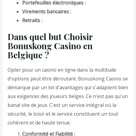
Portefeuilles électroniques :
Virements bancaires :
Retraits :
Dans quel but Choisir
Bonuskong Casino en
Belgique ?
Opter pour un casino en ligne dans la multitude
d'options peut être déroutant. Bonuskong Casino se
démarque par un lot d'avantages qui s'adaptent bien
aux exigences des joueurs belges. Ce n'est pas qu'un
banal site de jeux. C'est un service intégral où la
sécurité, le loisir et le service constituent un tout
cohérent et de haute tenue.
Conformité et Fiabilité :