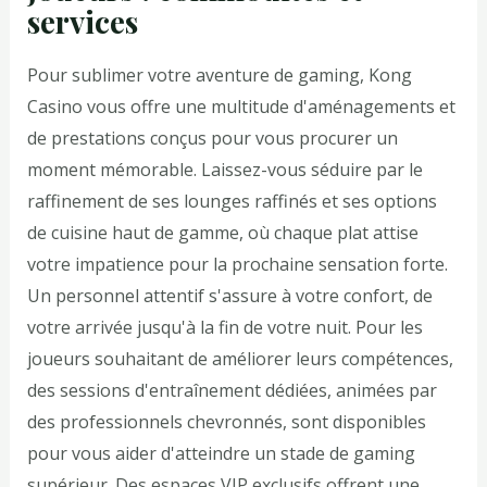
services
Pour sublimer votre aventure de gaming, Kong
Casino vous offre une multitude d'aménagements et
de prestations conçus pour vous procurer un
moment mémorable. Laissez-vous séduire par le
raffinement de ses lounges raffinés et ses options
de cuisine haut de gamme, où chaque plat attise
votre impatience pour la prochaine sensation forte.
Un personnel attentif s'assure à votre confort, de
votre arrivée jusqu'à la fin de votre nuit. Pour les
joueurs souhaitant de améliorer leurs compétences,
des sessions d'entraînement dédiées, animées par
des professionnels chevronnés, sont disponibles
pour vous aider d'atteindre un stade de gaming
supérieur. Des espaces VIP exclusifs offrent une