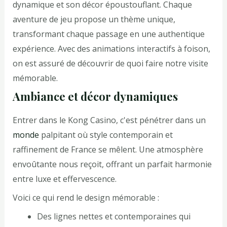
dynamique et son décor époustouflant. Chaque
aventure de jeu propose un thème unique,
transformant chaque passage en une authentique
expérience. Avec des animations interactifs à foison,
on est assuré de découvrir de quoi faire notre visite
mémorable.
Ambiance et décor dynamiques
Entrer dans le Kong Casino, c'est pénétrer dans un
monde
palpitant où style contemporain et
raffinement de France se mêlent. Une atmosphère
envoûtante nous reçoit, offrant un parfait harmonie
entre luxe et effervescence.
Voici ce qui rend le design mémorable :
Des lignes nettes et contemporaines qui