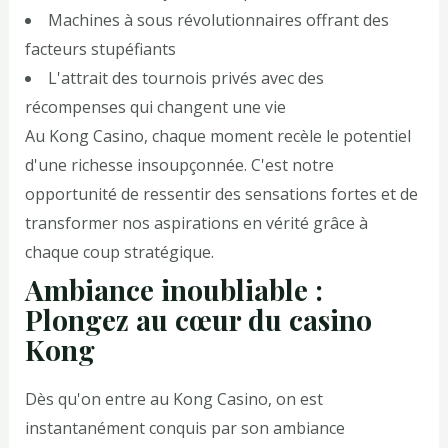
Machines à sous révolutionnaires offrant des
facteurs stupéfiants
L'attrait des tournois privés avec des
récompenses qui changent une vie
Au Kong Casino, chaque moment recèle le potentiel
d'une richesse insoupçonnée. C'est notre
opportunité de ressentir des sensations fortes et de
transformer nos aspirations en vérité grâce à
chaque coup stratégique.
Ambiance inoubliable :
Plongez au cœur du casino
Kong
Dès qu'on entre au Kong Casino, on est
instantanément conquis par son ambiance