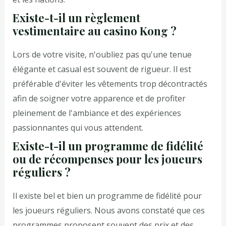
Existe-t-il un règlement
vestimentaire au casino Kong ?
Lors de votre visite, n'oubliez pas qu'une tenue
élégante et casual est souvent de rigueur. Il est
préférable d'éviter les vêtements trop décontractés
afin de soigner votre apparence et de profiter
pleinement de l'ambiance et des expériences
passionnantes qui vous attendent.
Existe-t-il un programme de fidélité
ou de récompenses pour les joueurs
réguliers ?
Il existe bel et bien un programme de fidélité pour
les joueurs réguliers. Nous avons constaté que ces
programmes proposent souvent des prix et des