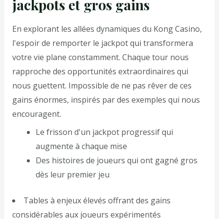
jackpots et gros gains
En explorant les allées dynamiques du Kong Casino,
l'espoir de remporter le jackpot qui transformera
votre vie plane constamment. Chaque tour nous
rapproche des opportunités extraordinaires qui
nous guettent. Impossible de ne pas rêver de ces
gains énormes, inspirés par des exemples qui nous
encouragent.
Le frisson d'un jackpot progressif qui
augmente à chaque mise
Des histoires de joueurs qui ont gagné gros
dès leur premier jeu
Tables à enjeux élevés offrant des gains
considérables aux joueurs expérimentés