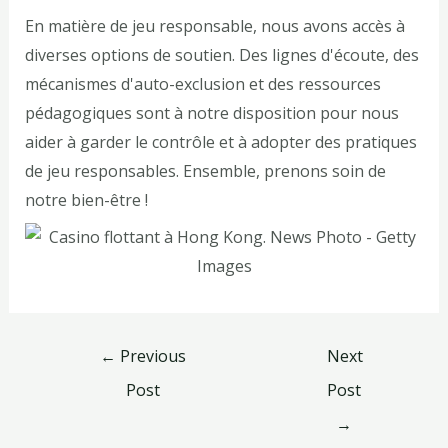
En matière de jeu responsable, nous avons accès à
diverses options de soutien. Des lignes d'écoute, des
mécanismes d'auto-exclusion et des ressources
pédagogiques sont à notre disposition pour nous
aider à garder le contrôle et à adopter des pratiques
de jeu responsables. Ensemble, prenons soin de
notre bien-être !
←
Previous
Next
Post
Post
→