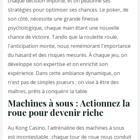
chaque décision importe, et on peaufine ses
stratégies pour optimiser ses chances. Le poker, de
son côté, nécessite une grande finesse
psychologique, chaque main étant une nouvelle
chance de victoire. Tandis que la roulette roule,
l'anticipation monte, nous remémorant l'importance
du hasard et des risques mesurés. À chaque jeu, on
développe son expertise et on enrichit son
expérience. Dans cette ambiance dynamique, on
n'est pas de simples joueurs ; on vise à être des
maîtres, prêts à conquérir la table.
Machines à sous : Actionnez la
roue pour devenir riche
Au Kong Casino, l'adrénaline des machines à sous
est incontestable : chaque tour de roue nous conduit