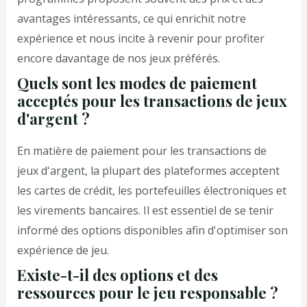
avantages intéressants, ce qui enrichit notre
expérience et nous incite à revenir pour profiter
encore davantage de nos jeux préférés.
Quels sont les modes de paiement
acceptés pour les transactions de jeux
d'argent ?
En matière de paiement pour les transactions de
jeux d'argent, la plupart des plateformes acceptent
les cartes de crédit, les portefeuilles électroniques et
les virements bancaires. Il est essentiel de se tenir
informé des options disponibles afin d'optimiser son
expérience de jeu.
Existe-t-il des options et des
ressources pour le jeu responsable ?