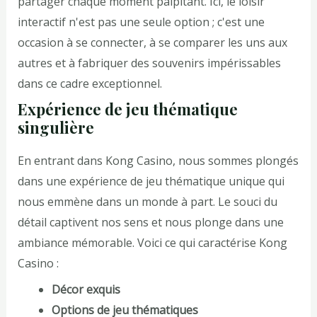
partager chaque moment palpitant. Ici, le loisir
interactif n'est pas une seule option ; c'est une
occasion à se connecter, à se comparer les uns aux
autres et à fabriquer des souvenirs impérissables
dans ce cadre exceptionnel.
Expérience de jeu thématique
singulière
En entrant dans Kong Casino, nous sommes plongés
dans une expérience de jeu thématique unique qui
nous emmène dans un monde à part. Le souci du
détail captivent nos sens et nous plonge dans une
ambiance mémorable. Voici ce qui caractérise Kong
Casino :
Décor exquis
Options de jeu thématiques