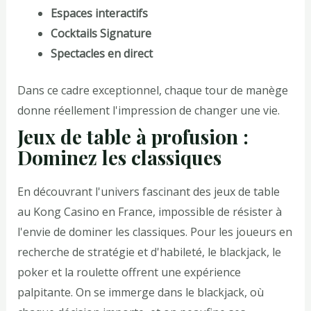
Espaces interactifs
Cocktails Signature
Spectacles en direct
Dans ce cadre exceptionnel, chaque tour de manège
donne réellement l'impression de changer une vie.
Jeux de table à profusion :
Dominez les classiques
En découvrant l'univers fascinant des jeux de table
au Kong Casino en France, impossible de résister à
l'envie de dominer les classiques. Pour les joueurs en
recherche de stratégie et d'habileté, le blackjack, le
poker et la roulette offrent une expérience
palpitante. On se immerge dans le blackjack, où