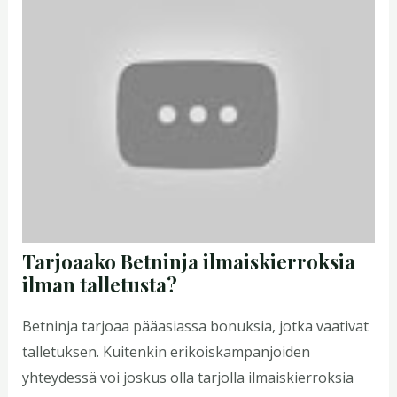
Tarjoaako Betninja ilmaiskierroksia
ilman talletusta?
Betninja tarjoaa pääasiassa bonuksia, jotka vaativat
talletuksen. Kuitenkin erikoiskampanjoiden
yhteydessä voi joskus olla tarjolla ilmaiskierroksia