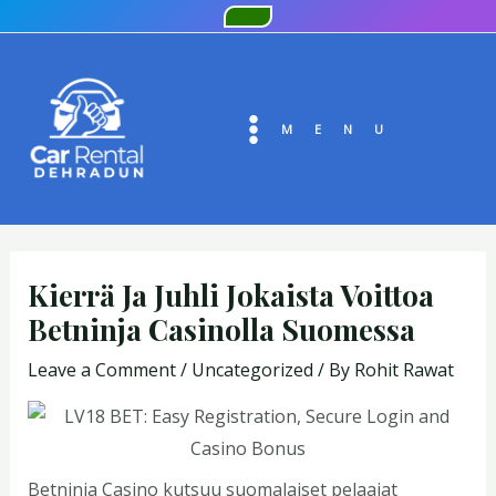
Skip
Post
to
navigation
MAIN
content
MENU
MENU
Kierrä Ja Juhli Jokaista Voittoa
Betninja Casinolla Suomessa
Leave a Comment
/
Uncategorized
/ By
Rohit Rawat
Betninja Casino kutsuu suomalaiset pelaajat