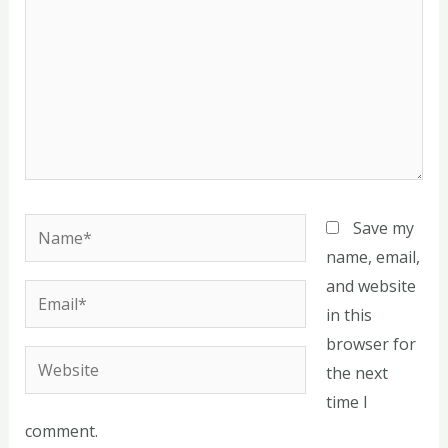
Name*
Save my
name, email,
and website
Email*
in this
browser for
Website
the next
time I
comment.