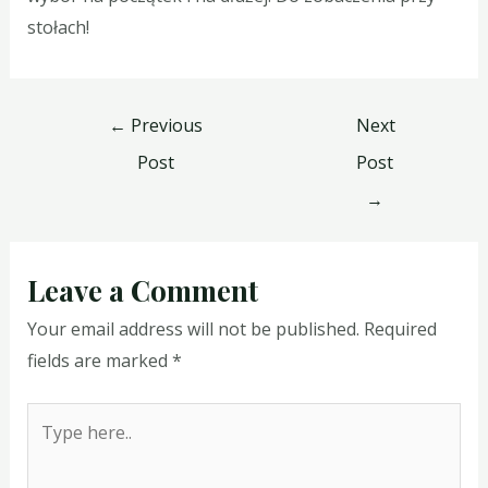
stołach!
←
Previous
Next
Post
Post
→
Leave a Comment
Your email address will not be published.
Required
fields are marked
*
Type
here..