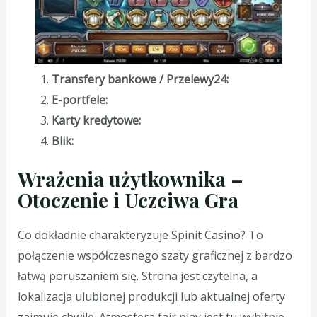
Transfery bankowe / Przelewy24:
E-portfele:
Karty kredytowe:
Blik:
Wrażenia użytkownika –
Otoczenie i Uczciwa Gra
Co dokładnie charakteryzuje Spinit Casino? To
połączenie współczesnego szaty graficznej z bardzo
łatwą poruszaniem się. Strona jest czytelna, a
lokalizacja ulubionej produkcji lub aktualnej oferty
zajmuje chwile. Atmosfera fair play jest tu wybitnie