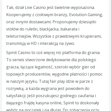
Tak, dział Live Casino jest świetnie wyposażona.
Kooperujemy z czołowym branży, Evolution Gaming,
oraz innymi dostawcami. Proponujemy dziesiątki
stołów do ruletki, blackjacka, bakarata i
teleturniejów. Wszystkie z prawdziwymi krupierami,
transmisją w HD i interakcją na żywo.
Spinit Casino to coś więcej niż platforma do grania.
To serwis stworzone dedykowanie dla polskiego
gracza, łączące legalność, szeroki wybór gier od
topowych producentów, wygodne płatności i pomoc
w naszym języku. Tutaj fair play idzie w parze z
rozrywką, a każda wygrana jest powodem do
satysfakcji. Jeśli poszukujesz godnego zaufania i
dającego frajdę kasyna online, Spinit to doskonały
wybór na początek i na dłużej. Do zobaczenia przy