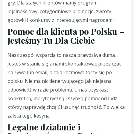
gry. Dla stałych klientów mamy program
lojalnościowy, cotygodniowe promocje, zwroty
gotówki i konkursy z interesującymi nagrodami.
Pomoc dla klienta po Polsku –
Jesteśmy Tu Dla Ciebie
Nasz zespół wsparcia to nasza prawdziwa duma.
Jesteś w stanie się z nami skontaktować przez czat
na żywo lub email, a cała rozmowa toczy się po
polsku. Nie ma nic denerwującego jak niejasna
odpowiedź w razie problemu. U nas uzyskasz
konkretną, merytoryczną i szybką pomoc od ludzi,
którzy naprawdę chcą Ci usunąć trudność. To wielka
zaleta tego kasyna.
Legalne działanie i