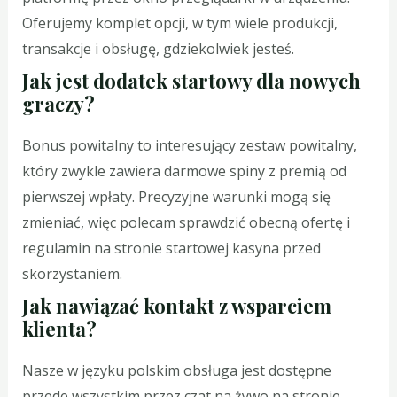
Oferujemy komplet opcji, w tym wiele produkcji,
transakcje i obsługę, gdziekolwiek jesteś.
Jak jest dodatek startowy dla nowych
graczy?
Bonus powitalny to interesujący zestaw powitalny,
który zwykle zawiera darmowe spiny z premią od
pierwszej wpłaty. Precyzyjne warunki mogą się
zmieniać, więc polecam sprawdzić obecną ofertę i
regulamin na stronie startowej kasyna przed
skorzystaniem.
Jak nawiązać kontakt z wsparciem
klienta?
Nasze w języku polskim obsługa jest dostępne
przede wszystkim przez czat na żywo na stronie