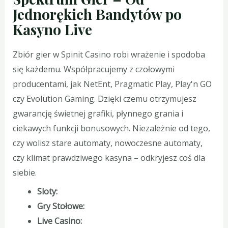
Jednorękich Bandytów po
Kasyno Live
Zbiór gier w Spinit Casino robi wrażenie i spodoba
się każdemu. Współpracujemy z czołowymi
producentami, jak NetEnt, Pragmatic Play, Play'n GO
czy Evolution Gaming. Dzięki czemu otrzymujesz
gwarancję świetnej grafiki, płynnego grania i
ciekawych funkcji bonusowych. Niezależnie od tego,
czy wolisz stare automaty, nowoczesne automaty,
czy klimat prawdziwego kasyna – odkryjesz coś dla
siebie.
Sloty:
Gry Stołowe:
Live Casino: