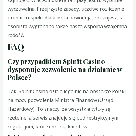
wyczuwalna. Przejrzyste zasady, uczciwe rozliczanie
premii i respekt dla klienta powodują, że czujesz, iż
osobista wygrana to także nasza wspólna wzajemna
radość.
FAQ
Czy przypadkiem Spinit Casino
dysponuje zezwolenie na działanie w
Polsce?
Tak. Spinit Casino działa legalnie na obszarze Polski
na mocy pozwolenia Ministra Finansów (Urząd
Hazardowy). To znaczy, że wszystkie tytuły są
rzetelne, a serwis znajduje się pod restrykcyjnym
regulacjom, które chronią klientów.