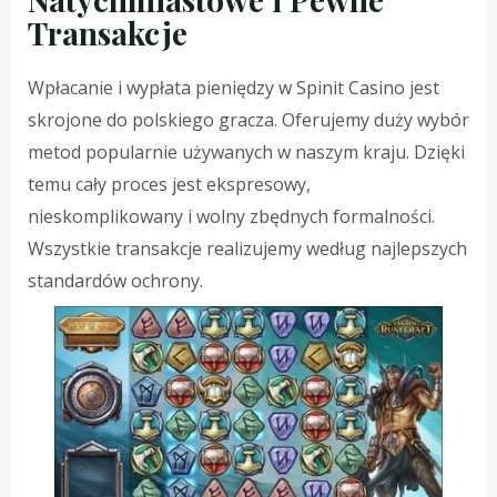
Transakcje
Wpłacanie i wypłata pieniędzy w Spinit Casino jest
skrojone do polskiego gracza. Oferujemy duży wybór
metod popularnie używanych w naszym kraju. Dzięki
temu cały proces jest ekspresowy,
nieskomplikowany i wolny zbędnych formalności.
Wszystkie transakcje realizujemy według najlepszych
standardów ochrony.