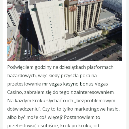
Poświęciłem godziny na dziesiątkach platformach
hazardowych, więc kiedy przyszła pora na
przetestowanie
mr vegas kasyno bonus
Vegas
Casino, zabrałem się do tego z zainteresowaniem.
Na każdym kroku słychać o ich „bezproblemowym
doświadczeniu”. Czy to to tylko marketingowe hasło,
albo być może coś więcej? Postanowiłem to
przetestować osobiście, krok po kroku, od