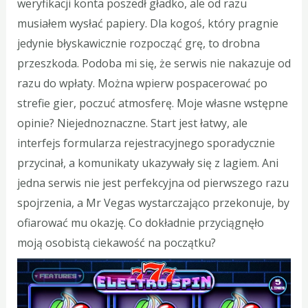
weryfikacji konta poszedł gładko, ale od razu
musiałem wysłać papiery. Dla kogoś, który pragnie
jedynie błyskawicznie rozpocząć grę, to drobna
przeszkoda. Podoba mi się, że serwis nie nakazuje od
razu do wpłaty. Można wpierw pospacerować po
strefie gier, poczuć atmosferę. Moje własne wstępne
opinie? Niejednoznaczne. Start jest łatwy, ale
interfejs formularza rejestracyjnego sporadycznie
przycinał, a komunikaty ukazywały się z lagiem. Ani
jedna serwis nie jest perfekcyjna od pierwszego razu
spojrzenia, a Mr Vegas wystarczająco przekonuje, by
ofiarować mu okazję. Co dokładnie przyciągnęło
moją osobistą ciekawość na początku?