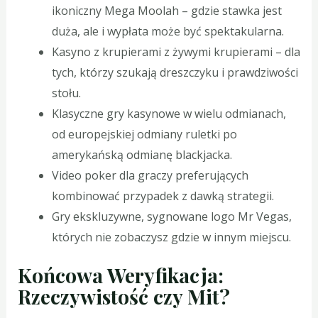
ikoniczny Mega Moolah – gdzie stawka jest
duża, ale i wypłata może być spektakularna.
Kasyno z krupierami z żywymi krupierami – dla
tych, którzy szukają dreszczyku i prawdziwości
stołu.
Klasyczne gry kasynowe w wielu odmianach,
od europejskiej odmiany ruletki po
amerykańską odmianę blackjacka.
Video poker dla graczy preferujących
kombinować przypadek z dawką strategii.
Gry ekskluzywne, sygnowane logo Mr Vegas,
których nie zobaczysz gdzie w innym miejscu.
Końcowa Weryfikacja:
Rzeczywistość czy Mit?