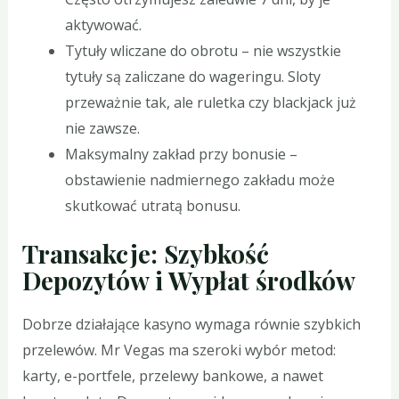
aktywować.
Tytuły wliczane do obrotu – nie wszystkie
tytuły są zaliczane do wageringu. Sloty
przeważnie tak, ale ruletka czy blackjack już
nie zawsze.
Maksymalny zakład przy bonusie –
obstawienie nadmiernego zakładu może
skutkować utratą bonusu.
Transakcje: Szybkość
Depozytów i Wypłat środków
Dobrze działające kasyno wymaga równie szybkich
przelewów. Mr Vegas ma szeroki wybór metod:
karty, e-portfele, przelewy bankowe, a nawet