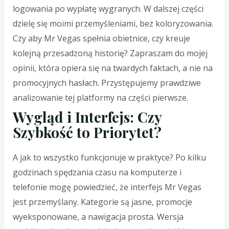
logowania po wypłatę wygranych. W dalszej części
dzielę się moimi przemyśleniami, bez koloryzowania.
Czy aby Mr Vegas spełnia obietnice, czy kreuje
kolejną przesadzoną historię? Zapraszam do mojej
opinii, która opiera się na twardych faktach, a nie na
promocyjnych hasłach. Przystępujemy prawdziwe
analizowanie tej platformy na części pierwsze.
Wygląd i Interfejs: Czy
Szybkość to Priorytet?
A jak to wszystko funkcjonuje w praktyce? Po kilku
godzinach spędzania czasu na komputerze i
telefonie mogę powiedzieć, że interfejs Mr Vegas
jest przemyślany. Kategorie są jasne, promocje
wyeksponowane, a nawigacja prosta. Wersja