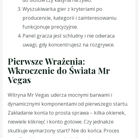
Wyszukiwarka gier z kryteriami po
producencie, kategorii i zainteresowaniu
funkcjonuje precyzyjnie.
Panel gracza jest schludny i nie odwraca
uwagi, gdy koncentrujesz na rozgrywce.
Pierwsze Wrażenia:
Wkroczenie do Świata Mr
Vegas
Witryna Mr Vegas uderza mocnymi barwami i
dynamicznymi komponentami od pierwszego startu.
Zakładanie konta to prosta sprawa – kilka okienek,
niewiele kliknięć i konto gotowe. Czy jednakże
skutkuje wymarzony start? Nie do końca. Proces