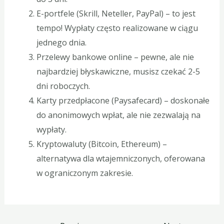
E-portfele (Skrill, Neteller, PayPal) – to jest
tempo! Wypłaty często realizowane w ciągu
jednego dnia.
Przelewy bankowe online – pewne, ale nie
najbardziej błyskawiczne, musisz czekać 2-5
dni roboczych.
Karty przedpłacone (Paysafecard) – doskonałe
do anonimowych wpłat, ale nie zezwalają na
wypłaty.
Kryptowaluty (Bitcoin, Ethereum) –
alternatywa dla wtajemniczonych, oferowana
w ograniczonym zakresie.