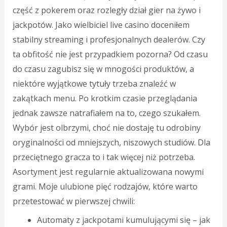
część z pokerem oraz rozległy dział gier na żywo i
jackpotów. Jako wielbiciel live casino doceniłem
stabilny streaming i profesjonalnych dealerów. Czy
ta obfitość nie jest przypadkiem pozorna? Od czasu
do czasu zagubisz się w mnogości produktów, a
niektóre wyjątkowe tytuły trzeba znaleźć w
zakątkach menu. Po krotkim czasie przeglądania
jednak zawsze natrafiałem na to, czego szukałem.
Wybór jest olbrzymi, choć nie dostaję tu odrobiny
oryginalności od mniejszych, niszowych studiów. Dla
przeciętnego gracza to i tak więcej niż potrzeba.
Asortyment jest regularnie aktualizowana nowymi
grami. Moje ulubione pięć rodzajów, które warto
przetestować w pierwszej chwili:
Automaty z jackpotami kumulującymi się – jak