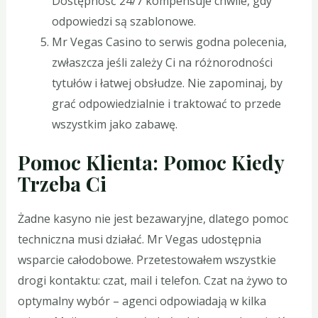
Dostępność 24/7 kompensuje chwile, gdy
odpowiedzi są szablonowe.
Mr Vegas Casino to serwis godna polecenia,
zwłaszcza jeśli zależy Ci na różnorodności
tytułów i łatwej obsłudze. Nie zapominaj, by
grać odpowiedzialnie i traktować to przede
wszystkim jako zabawę.
Pomoc Klienta: Pomoc Kiedy
Trzeba Ci
Żadne kasyno nie jest bezawaryjne, dlatego pomoc
techniczna musi działać. Mr Vegas udostępnia
wsparcie całodobowe. Przetestowałem wszystkie
drogi kontaktu: czat, mail i telefon. Czat na żywo to
optymalny wybór – agenci odpowiadają w kilka