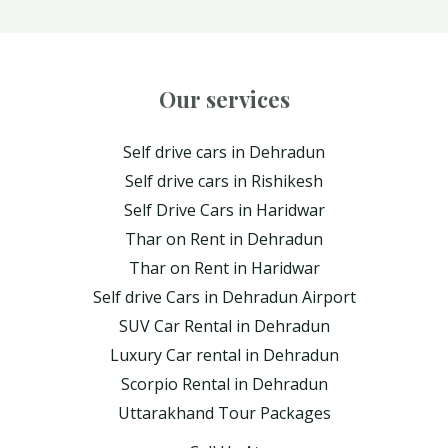
Our services
Self drive cars in Dehradun
Self drive cars in Rishikesh
Self Drive Cars in Haridwar
Thar on Rent in Dehradun
Thar on Rent in Haridwar
Self drive Cars in Dehradun Airport
SUV Car Rental in Dehradun
Luxury Car rental in Dehradun
Scorpio Rental in Dehradun
Uttarakhand Tour Packages