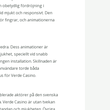
 obetydlig fördröjning i
id mjukt och responsivt. Den
ör fingrar, och animationerna
edra. Dess animationer är
ukhet, speciellt vid snabb
gen installation. Skillnaden är
a användare torde båda
us för Verde Casino.
ablerade aktörer på den svenska
a. Verde Casino är utan tvekan
standan och mjukheten. Övriga