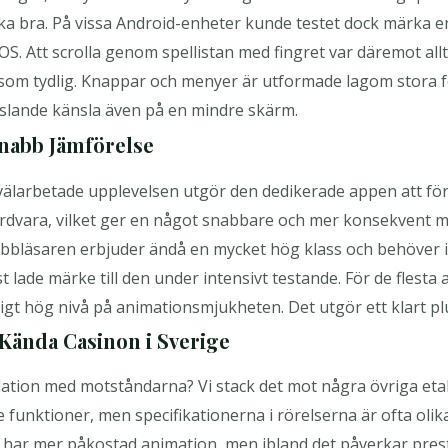
ika bra. På vissa Android-enheter kunde testet dock märka en
. Att scrolla genom spellistan med fingret var däremot allt
om tydlig. Knappar och menyer är utformade lagom stora f
gslande känsla även på en mindre skärm.
Snabb Jämförelse
älarbetade upplevelsen utgör den dedikerade appen att för
årdvara, vilket ger en något snabbare och mer konsekvent mj
bbläsaren erbjuder ändå en mycket hög klass och behöver in
ist lade märke till den under intensivt testande. För de flest
digt hög nivå på animationsmjukheten. Det utgör ett klart pl
Kända Casinon i Sverige
elation med motståndarna? Vi stack det mot några övriga et
unktioner, men specifikationerna i rörelserna är ofta olik
ter har mer påkostad animation, men ibland det påverkar pre