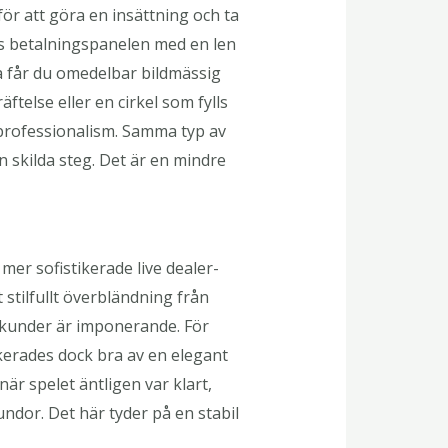
ör att göra en insättning och ta
as betalningspanelen med en len
a får du omedelbar bildmässig
else eller en cirkel som fylls
 professionalism. Samma typ av
 skilda steg. Det är en mindre
 mer sofistikerade live dealer-
 stilfullt överbländning från
sekunder är imponerande. För
skerades dock bra av en elegant
är spelet äntligen var klart,
undor. Det här tyder på en stabil