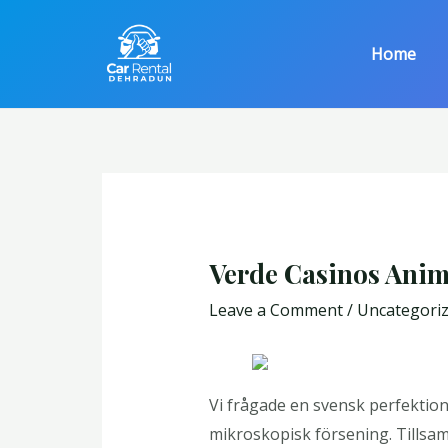
Skip
Post
to
navigation
Home
content
Verde Casinos Anim
Leave a Comment
/
Uncategori
Vi frågade en svensk perfektioni
mikroskopisk försening. Tillsam