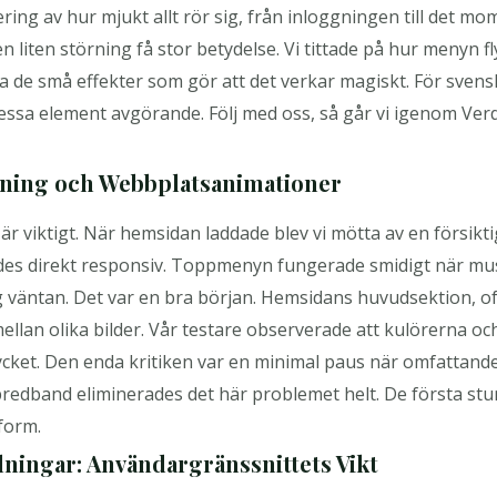
ng av hur mjukt allt rör sig, från inloggningen till det mome
n liten störning få stor betydelse. Vi tittade på hur menyn f
la de små effekter som gör att det verkar magiskt. För sven
dessa element avgörande. Följ med oss, så går vi igenom Verd
gning och Webbplatsanimationer
är viktigt. När hemsidan laddade blev vi mötta av en försi
es direkt responsiv. Toppmenyn fungerade smidigt när musp
 väntan. Det var en bra början. Hemsidans huvudsektion, oft
mellan olika bilder. Vår testare observerade att kulörerna o
mycket. Den enda kritiken var en minimal paus när omfattande
edband eliminerades det här problemet helt. De första stun
form.
lningar: Användargränssnittets Vikt