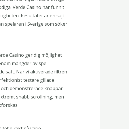
diga. Verde Casino har funnit
igheten. Resultatet är en sajt
en spelaren i Sverige som söker
erde Casino ger dig möjlighet
 genom mängder av spel.
de sätt. När vi aktiverade filtren
ektionist testare gillade
ätt och demonstrerade knappar
 extremt snabb scrollning, men
tforskas.
ltet direkt på varje