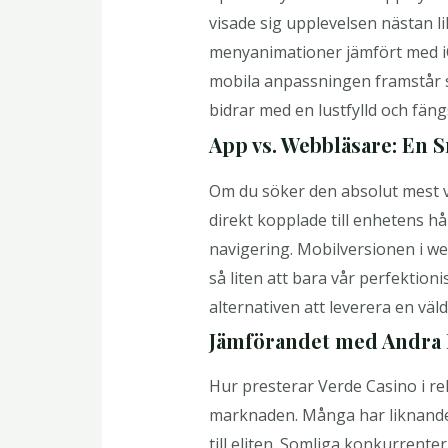
visade sig upplevelsen nästan l
menyanimationer jämfört med iOS
mobila anpassningen framstår s
bidrar med en lustfylld och fän
App vs. Webbläsare: En 
Om du söker den absolut mest v
direkt kopplade till enhetens h
navigering. Mobilversionen i we
så liten att bara vår perfektion
alternativen att leverera en väl
Jämförandet med Andra 
Hur presterar Verde Casino i r
marknaden. Många har liknande f
till eliten. Somliga konkurren