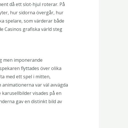
nt då ett slot-hjul roterar. På
lyter, hur sidorna övergår, hur
ska spelare, som värderar både
e Casinos grafiska värld steg
ktig men imponerande
ekaren flyttades över olika
a med ett spel i mitten,
ch animationerna var väl avvägda
 karusellbilder visades på en
derna gav en distinkt bild av