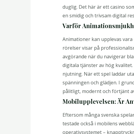
duglig. Det här är ett casino s
en smidig och trivsam digital re
Varför Animationsmjukhe
Animationer kan upplevas vara e
rörelser visar på professional
avgörande när du navigerar bla
digitala tjänster av hög kvalite
njutning. När ett spel laddar u
spänningen och glädjen. I grund
pålitligt, modernt och förtjänt
Mobilupplevelsen: Är An
Eftersom många svenska spelare 
testade också i mobilens webbl
operativsystemet – knapptryckn