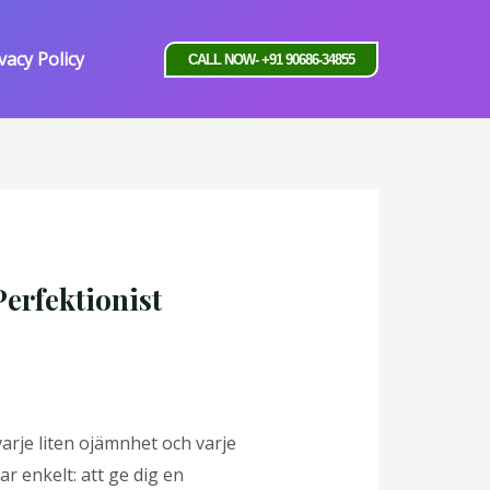
vacy Policy
CALL NOW- +91 90686-34855
erfektionist
arje liten ojämnhet och varje
r enkelt: att ge dig en