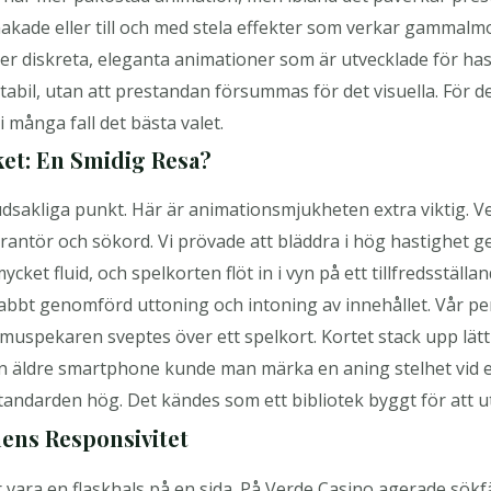
ade eller till och med stela effekter som verkar gammalmo
 diskreta, eleganta animationer som är utvecklade för hast
tabil, utan att prestandan försummas för det visuella. För d
 många fall det bästa valet.
ket: En Smidig Resa?
udsakliga punkt. Här är animationsmjukheten extra viktig. V
everantör och sökord. Vi prövade att bläddra i hög hastighet
cket fluid, och spelkorten flöt in i vyn på ett tillfredsställan
abbt genomförd uttoning och intoning av innehållet. Vår perf
r muspekaren sveptes över ett spelkort. Kortet stack upp l
å en äldre smartphone kunde man märka en aning stelhet vid
andarden hög. Det kändes som ett bibliotek byggt för att u
nens Responsivitet
 vara en flaskhals på en sida. På Verde Casino agerade sökfä