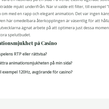
ädde mjukt underifrån. När vi valde ett filter, till exempel "
n om med en rapp och elegant animation. Det var ingen käns
. Den här omedelbara återkopplingen är väsentlig för att hål
 utvecklarna ägnat arbete på att optimera just dessa moment.
tora spelutbudet.
ationsmjukhet på Casino
pelens RTP eller rättvisa?
bättra animationsmjukheten på min sida?
ill exempel 120Hz, avgörande för casino?