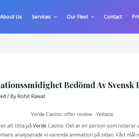
About Us
Services
Our Fleet
Contact
Pri
ationssmidighet Bedömd Av Svensk P
zed
/ By
Rohit Rawat
st att titta på
Verde
Casino. Det är en person som noterar v
mans analyserade vi varenda animation på sidan. Vårt mål va