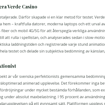
era Verde Casino
etaljerade. Därför skapade vi en klar metod för testet. Verd
a hem – kraftfulla datorer, moderna laptops och ett urval a
fiber och mobil 4G/5G för att återspegla verkliga användnin
ill att rulla i spellistan, och analyserades sedan i slow-motio
ktiska laddningstiden och registrerade varje stund animation
hela testet och delade sin subjektiva bedömning av känslan,
ktionist
spekt är vår svenska perfektionists gemensamma bedömning
 väloptimerad animerad upplevelse. Det förekommer inga be
 fördröjningar under mycket bestämda förhållanden, som ext
ng under absolut maxbelastning. I 95 procent av användning
darupplevelsen på ett gynnsamt sätt. Plattformen upplevs 