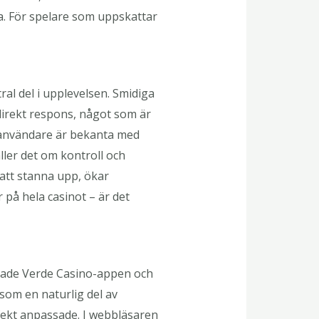
ra. För spelare som uppskattar
al del i upplevelsen. Smidiga
direkt respons, något som är
a användare är bekanta med
äller det om kontroll och
att stanna upp, ökar
 på hela casinot – är det
lerade Verde Casino-appen och
som en naturlig del av
fekt anpassade. I webbläsaren