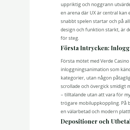
uppriktig och noggrann utvärderi
en arena där UX är central kan e
snabbt spelen startar och på al
design och funktion starkt, är 
för steg.
Första Intrycken: Inlog
Första mötet med Verde Casino 
inloggningsanimation som känd
kategorier, utan någon påtaglig
scrollade och övergick smidigt 
– tilltalande utan att vara för 
trögare mobiluppkoppling. På br
en välarbetad och modern platt
Depositioner och Utbeta