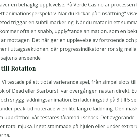
räver en behaglig upplevelse. På Verde Casino är processen f
tt animationsperspektiv. När du klickar på "Insättning" vis
etod triggar en subtil markering. När du matar in ett summ
ommer ofta en snabb, upplyftande animation, som en bekräft
n är mottagen. Det här ger en upplevelse av förtroende och
 i uttagssektionen, där progressindikatorer rör sig mellan
r sajtens anseende.
till Rotation
Vi testade på ett tiotal varierande spel, från simpel slots till
ook of Dead eller Starburst, var övergången nästan direkt. Ett
 och snygg laddningsanimation. En laddningstid på 3 till 5 
no under peak-tid noterade vi en lite längre laddning. Den ma
upprätthöll vår testares tålamod i schack. Det avgörande: n
elet total mjuka. Inget stammade på hjulen eller under extrar
erna.