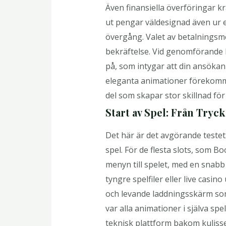
Även finansiella överföringar k
ut pengar väldesignad även ur e
övergång. Valet av betalningsm
bekräftelse. Vid genomförande k
på, som intygar att din ansöka
eleganta animationer förekommer
del som skapar stor skillnad fö
Start av Spel: Från Tryck 
Det här är det avgörande testet. 
spel. För de flesta slots, som B
menyn till spelet, med en snabb
tyngre spelfiler eller live casi
och levande laddningsskärm som 
var alla animationer i själva sp
teknisk plattform bakom kuliss