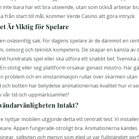
om inte bara har ett bra utseende, utan som också arbetar b
sa från start till mål, kommer Verde Casino att göra intryck.
t Är Viktig för Spelare
n oväsentlig sak. För dagens spelare är de däremot en centr
ism, omsorg och teknisk kompetens. De skapar en känsla av 
nd hundratals spel eller ska utföra ett snabbt bet. Svensk
t. En stötig eller seg plattform orsakar genast misstro. Här g
tan problem och en vinstanimasjon rullar över skärmen utan 
 och botten har betydelse animationernas kvalitet hur vi ser
 av vår tid och uppmärksamhet?
vändarvänligheten Intakt?
nyttjar mobilen utgjorde detta ett centralt test. Vi instal
äsare. Appen fungerade otroligt bra. Animationerna kändes 
ingar, sidbyten och menyn som gled ut var fullständigt per