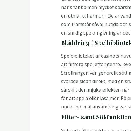
har snabba men mycket sparsmak
en utmärkt harmoni. De använder
som framstår såväl nutida och s
en smidig spelomgivning är det i
Bläddring i Spelbibliote
Spelbiblioteket är casinots huv
att filtrera spel efter genre, l
Scrollningen var generellt sett my
svarade sidan direkt, med en sn
särskilt den mjuka effekten nä
för att spela eller läsa mer. P
under normal användning var st
Filter- samt Sökfunktio
Sök- och filterfunktioner brukar