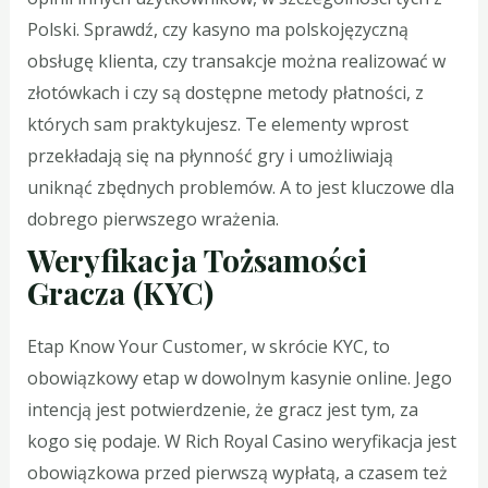
Polski. Sprawdź, czy kasyno ma polskojęzyczną
obsługę klienta, czy transakcje można realizować w
złotówkach i czy są dostępne metody płatności, z
których sam praktykujesz. Te elementy wprost
przekładają się na płynność gry i umożliwiają
uniknąć zbędnych problemów. A to jest kluczowe dla
dobrego pierwszego wrażenia.
Weryfikacja Tożsamości
Gracza (KYC)
Etap Know Your Customer, w skrócie KYC, to
obowiązkowy etap w dowolnym kasynie online. Jego
intencją jest potwierdzenie, że gracz jest tym, za
kogo się podaje. W Rich Royal Casino weryfikacja jest
obowiązkowa przed pierwszą wypłatą, a czasem też