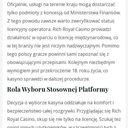
Oficjalnie, usługi na terenie kraju mogą dostarczać
tylko podmioty z koncesją od Ministerstwa Finansów.
Z tego powodu zawsze warto zweryfikować status
licencyjny operatora. Rich Royal Casino prowadzi
działalność w oparciu o licencję międzynarodową, co
w tej branży nie jest niczym nadzwyczajnym. Pomimo
tego polscy gracze powinni sami zapoznać się z
obowiązującymi przepisami. Kolejnym niezbędnym
wymogiem jest przekroczenie 18. roku życia, co
kasyno sprawdzi w dalszej procedurze.
Rola Wyboru Stosownej Platformy
Decyzja o wyborze kasyna oddziałuje na komfort i
bezpieczeństwo całej rozgrywki. Przyglądając się Rich
Royal Casino, skup się nie tylko na licencję. Szukaj też
opinii innych użytkowników, w szczególności tych z