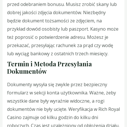
przed odebraniem bonusu. Musisz zrobić skany lub
dobrej jakości zdjęcia dokumentów. Niezbędny
będzie dokument tożsamości ze zdjęciem, na
przykład dowód osobisty lub paszport. Kasyno może
też poprosić o potwierdzenie adresu. Możesz je
przekazać, przesyłając rachunek za prąd czy wodę
lub wyciąg bankowy z ostatnich trzech miesięcy.
Termin i Metoda Przesyłania
Dokumentów
Dokumenty wysyła się zwykle przez bezpieczny
formularz w sekcji konta użytkownika. Ważne, żeby
wszystkie dane były wyraźnie widoczne, a rogi
dokumentów nie były ucięte. Weryfikacja w Rich Royal
Casino zajmuje od kilku godzin do kilku dni
roboczych. Czas jest uzależniony od obłożenia działu,