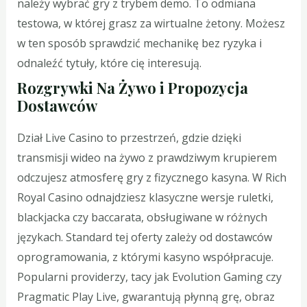
należy wybrać gry z trybem demo. To odmiana
testowa, w której grasz za wirtualne żetony. Możesz
w ten sposób sprawdzić mechanikę bez ryzyka i
odnaleźć tytuły, które cię interesują.
Rozgrywki Na Żywo i Propozycja
Dostawców
Dział Live Casino to przestrzeń, gdzie dzięki
transmisji wideo na żywo z prawdziwym krupierem
odczujesz atmosferę gry z fizycznego kasyna. W Rich
Royal Casino odnajdziesz klasyczne wersje ruletki,
blackjacka czy baccarata, obsługiwane w różnych
językach. Standard tej oferty zależy od dostawców
oprogramowania, z którymi kasyno współpracuje.
Popularni providerzy, tacy jak Evolution Gaming czy
Pragmatic Play Live, gwarantują płynną grę, obraz