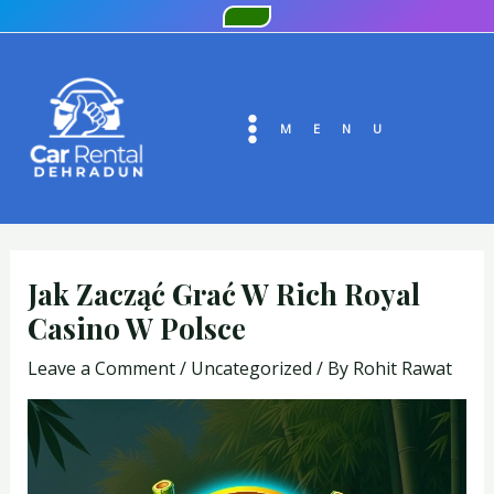
Skip
Post
to
navigation
MAIN
content
MENU
MENU
Jak Zacząć Grać W Rich Royal
Casino W Polsce
Leave a Comment
/
Uncategorized
/ By
Rohit Rawat