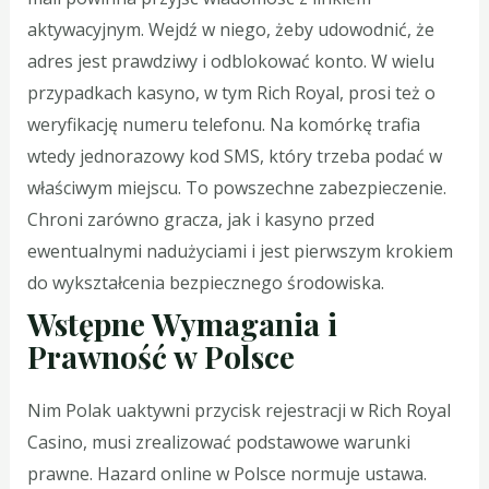
aktywacyjnym. Wejdź w niego, żeby udowodnić, że
adres jest prawdziwy i odblokować konto. W wielu
przypadkach kasyno, w tym Rich Royal, prosi też o
weryfikację numeru telefonu. Na komórkę trafia
wtedy jednorazowy kod SMS, który trzeba podać w
właściwym miejscu. To powszechne zabezpieczenie.
Chroni zarówno gracza, jak i kasyno przed
ewentualnymi nadużyciami i jest pierwszym krokiem
do wykształcenia bezpiecznego środowiska.
Wstępne Wymagania i
Prawność w Polsce
Nim Polak uaktywni przycisk rejestracji w Rich Royal
Casino, musi zrealizować podstawowe warunki
prawne. Hazard online w Polsce normuje ustawa.