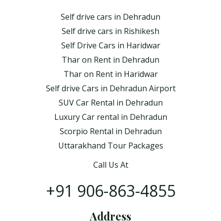
Self drive cars in Dehradun
Self drive cars in Rishikesh
Self Drive Cars in Haridwar
Thar on Rent in Dehradun
Thar on Rent in Haridwar
Self drive Cars in Dehradun Airport
SUV Car Rental in Dehradun
Luxury Car rental in Dehradun
Scorpio Rental in Dehradun
Uttarakhand Tour Packages
Call Us At
+91 906-863-4855
Address