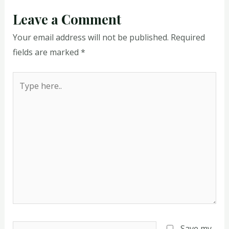
Leave a Comment
Your email address will not be published.
Required
fields are marked
*
Type
here..
Name*
Save my