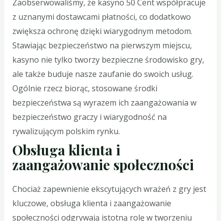
Zaobserwowaliśmy, że kasyno 50 Cent współpracuje
z uznanymi dostawcami płatności, co dodatkowo
zwiększa ochronę dzięki wiarygodnym metodom.
Stawiając bezpieczeństwo na pierwszym miejscu,
kasyno nie tylko tworzy bezpieczne środowisko gry,
ale także buduje nasze zaufanie do swoich usług.
Ogólnie rzecz biorąc, stosowane środki
bezpieczeństwa są wyrazem ich zaangażowania w
bezpieczeństwo graczy i wiarygodność na
rywalizującym polskim rynku.
Obsługa klienta i
zaangażowanie społeczności
Chociaż zapewnienie ekscytujących wrażeń z gry jest
kluczowe, obsługa klienta i zaangażowanie
społeczności odgrywają istotną rolę w tworzeniu