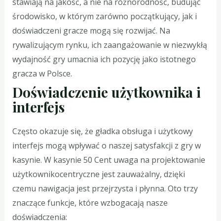
stawiają na jakość, a nie na różnorodność, budując
środowisko, w którym zarówno początkujący, jak i
doświadczeni gracze mogą się rozwijać. Na
rywalizującym rynku, ich zaangażowanie w niezwykłą
wydajność gry umacnia ich pozycję jako istotnego
gracza w Polsce.
Doświadczenie użytkownika i
interfejs
Często okazuje się, że gładka obsługa i użytkowy
interfejs mogą wpływać o naszej satysfakcji z gry w
kasynie. W kasynie 50 Cent uwaga na projektowanie
użytkownikocentryczne jest zauważalny, dzięki
czemu nawigacja jest przejrzysta i płynna. Oto trzy
znaczące funkcje, które wzbogacają nasze
doświadczenia: