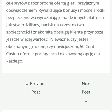
celebrytów z różnorodną ofertą gier i przyjaznym
doświadczeniem. Rywalizujące bonusy i mocne środki
bezpieczeństwa wyróżniają je na tle innych platform.
Jak stwierdziliśmy, nacisk na uczestnictwo
społeczności i znakomitą obsługę klienta przynoszą
jeszcze więcej wartości. Nieważne, czy jesteś
obeznanym graczem, czy nowicjuszem, 50 Cent
Casino oferuje pociągającą i niezawodną opcję dla
każdego.
←
Previous
Next
Post
Post
→