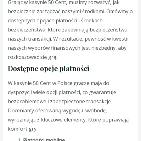
Grając w kasynie 50 Cent, musimy rozważyć, jak
bezpiecznie zarządzać naszymi środkami. Omówmy o
dostępnych opcjach płatności i środkach
bezpieczeństwa, które zapewniają bezpieczeństwo
naszych transakcji. W rezultacie, pewność w kwestii
naszych wyborów finansowych jest niezbędny, aby
rozkoszować się grą.
Dostępne opcje płatności
W kasynie 50 Cent w Polsce gracze mają do
dyspozycji wiele opcji płatności, co gwarantuje
bezproblemowe i zabezpieczone transakcje.
Doceniamy oferowaną wygodę i swobodę,
wyróżniając 3 kluczowe elementy, które poprawiają
komfort gry:
Płatności mobilne