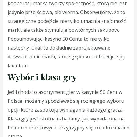
kooperacji marka tworzy społeczność, która nie jest
jedynie przejściowa, ale wierna. Obserwujemy, że to
strategiczne podejście nie tylko umacnia znajomość
marki, ale także stymuluje powtórnych zakupów.
Podsumowując, kasyno 50 Centa to nie tylko
następny lokal; to dokładnie zaprojektowane
doświadczenie marki, które głęboko oddziałuje z jej
klientami.
Wybór i klasa gry
Jeśli chodzi o asortyment gier w kasynie 50 Cent w
Polsce, możemy spodziewać się rozległego wyboru
opcji, które zaspokoją wymagania każdego gracza.
Klasa gry jest istotna i zbadamy, jak wypada ona na
tle norm branżowych. Przyjrzyjmy się, co odróżnia ich
ofertę.