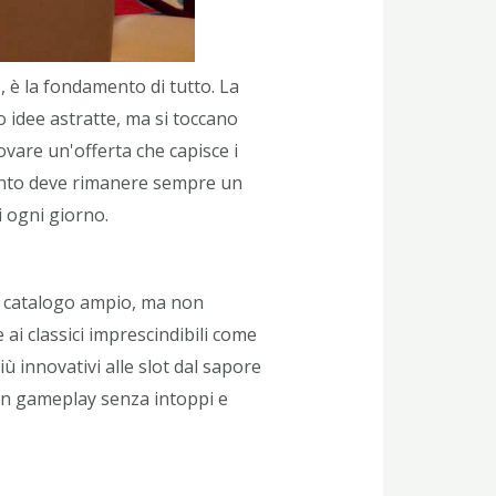
, è la fondamento di tutto. La
o idee astratte, ma si toccano
ovare un'offerta che capisce i
timento deve rimanere sempre un
 ogni giorno.
un catalogo ampio, ma non
 ai classici imprescindibili come
iù innovativi alle slot dal sapore
, un gameplay senza intoppi e