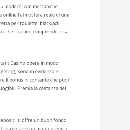
i più moderni con meccaniche
 online l'atmosfera reale di una
retta per roulette, blackjack,
ova che il casinò comprende cosa
Instant Casino opera in modo
(wagering) sono in evidenza e
are il bonus in contante che puoi
ungibili. Premia la costanza dei
depositi, ti offre un buon fondo
 vetrina e gare con montepremi in