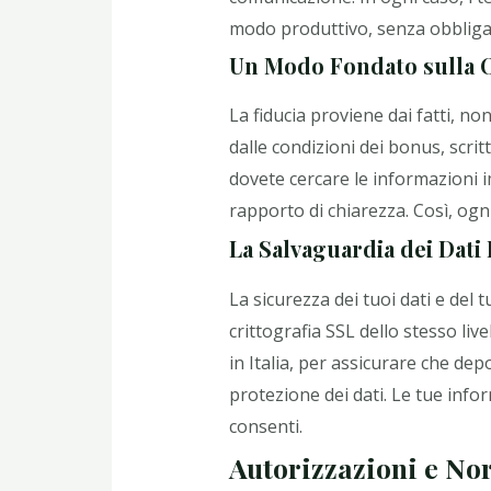
modo produttivo, senza obbligart
Un Modo Fondato sulla On
La fiducia proviene dai fatti, n
dalle condizioni dei bonus, scrit
dovete cercare le informazioni i
rapporto di chiarezza. Così, ogn
La Salvaguardia dei Dati 
La sicurezza dei tuoi dati e de
crittografia SSL dello stesso liv
in Italia, per assicurare che depo
protezione dei dati. Le tue info
consenti.
Autorizzazioni e Nor