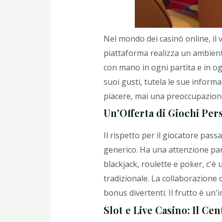
Nel mondo dei casinò online, il v
piattaforma realizza un ambiente
con mano in ogni partita e in og
suoi gusti, tutela le sue informa
piacere, mai una preoccupazione
Un'Offerta di Giochi Pers
Il rispetto per il giocatore pas
generico. Ha una attenzione parti
blackjack, roulette e poker, c'è 
tradizionale. La collaborazione 
bonus divertenti. Il frutto è un'
Slot e Live Casino: Il Ce