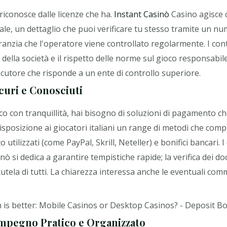
 riconosce dalle licenze che ha.
Instant Casinò
Casino agisce c
ale, un dettaglio che puoi verificare tu stesso tramite un nu
ranzia che l'operatore viene controllato regolarmente. I cont
ia della società e il rispetto delle norme sul gioco responsabi
locutore che risponde a un ente di controllo superiore.
curi e Conosciuti
oco con tranquillità, hai bisogno di soluzioni di pagamento ch
isposizione ai giocatori italiani un range di metodi che comp
 utilizzati (come PayPal, Skrill, Neteller) e bonifici bancari. I
sinò si dedica a garantire tempistiche rapide; la verifica dei 
 tutela di tutti. La chiarezza interessa anche le eventuali c
mpegno Pratico e Organizzato