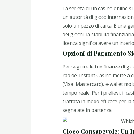
La serietà di un casinò online si
un'autorità di gioco internazion
solo un pezzo di carta. È una ga
dei giochi, la stabilità finanziar
licenza significa avere un inter
Opzioni di Pagamento Si
Per seguire le tue finanze di gi
rapide. Instant Casino mette a d
(Visa, Mastercard), e-wallet molto
tempo reale. Per i prelievi, il ca
trattata in modo efficace per la
segnalate in partenza.
Gioco Consapevole: Un I