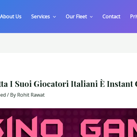
About Us
Services
Our Fleet
Contact
Pri
ta I Suoi Giocatori Italiani È Instant
zed
/ By
Rohit Rawat