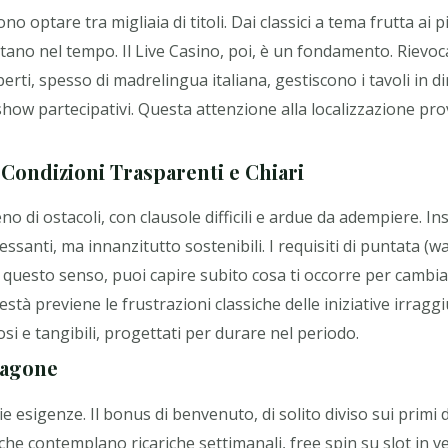
ono optare tra migliaia di titoli. Dai classici a tema frutta a
o nel tempo. Il Live Casino, poi, è un fondamento. Rievoca
erti, spesso di madrelingua italiana, gestiscono i tavoli in di
show partecipativi. Questa attenzione alla localizzazione pr
Condizioni Trasparenti e Chiari
o di ostacoli, con clausole difficili e ardue da adempiere. 
eressanti, ma innanzitutto sostenibili. I requisiti di puntata 
In questo senso, puoi capire subito cosa ti occorre per cambi
tà previene le frustrazioni classiche delle iniziative irraggi
 e tangibili, progettati per durare nel periodo.
ragone
ie esigenze. Il bonus di benvenuto, di solito diviso sui primi 
diche contemplano ricariche settimanali, free spin su slot in