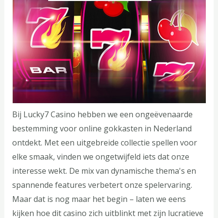
Bij Lucky7 Casino hebben we een ongeëvenaarde
bestemming voor online gokkasten in Nederland
ontdekt. Met een uitgebreide collectie spellen voor
elke smaak, vinden we ongetwijfeld iets dat onze
interesse wekt. De mix van dynamische thema's en
spannende features verbetert onze spelervaring.
Maar dat is nog maar het begin – laten we eens
kijken hoe dit casino zich uitblinkt met zijn lucratieve