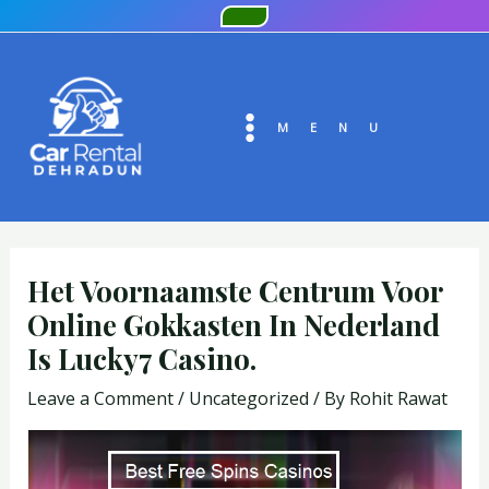
Skip
Post
to
navigation
MAIN
content
MENU
MENU
Het Voornaamste Centrum Voor
Online Gokkasten In Nederland
Is Lucky7 Casino.
Leave a Comment
/
Uncategorized
/ By
Rohit Rawat