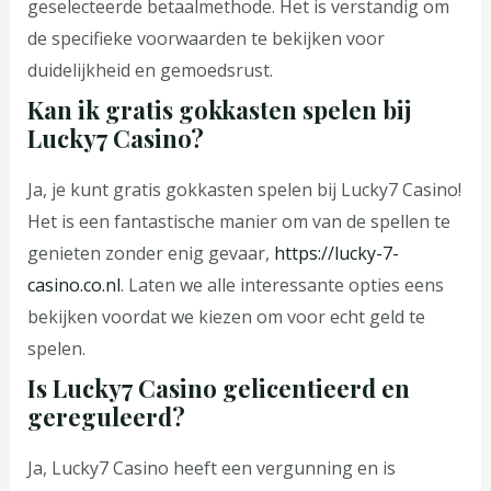
geselecteerde betaalmethode. Het is verstandig om
de specifieke voorwaarden te bekijken voor
duidelijkheid en gemoedsrust.
Kan ik gratis gokkasten spelen bij
Lucky7 Casino?
Ja, je kunt gratis gokkasten spelen bij Lucky7 Casino!
Het is een fantastische manier om van de spellen te
genieten zonder enig gevaar,
https://lucky-7-
casino.co.nl
. Laten we alle interessante opties eens
bekijken voordat we kiezen om voor echt geld te
spelen.
Is Lucky7 Casino gelicentieerd en
gereguleerd?
Ja, Lucky7 Casino heeft een vergunning en is