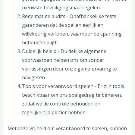
nieuwste beveiligingsmaatregelen.
Regelmatige audits - Onafhankelijke tests
garanderen dat de spellen eerlijk en
willekeurig verlopen, waardoor de spanning
behouden blijft.
Duidelijk beleid - Duidelijke algemene
voorwaarden helpen ons om zonder
verrassingen door onze game-ervaring te
navigeren.
Tools voor verantwoord spelen - Er zijn tools
beschikbaar om ons spelgedrag te beheren,
zodat we de controle behouden en
tegelijkertijd plezier hebben.
Met deze vrijheid om verantwoord te spelen, kunnen