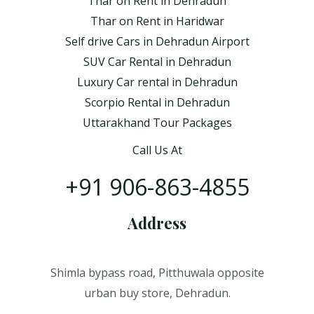
Thar on Rent in Dehradun
Thar on Rent in Haridwar
Self drive Cars in Dehradun Airport
SUV Car Rental in Dehradun
Luxury Car rental in Dehradun
Scorpio Rental in Dehradun
Uttarakhand Tour Packages
Call Us At
+91 906-863-4855
Address
Shimla bypass road, Pitthuwala opposite
urban buy store, Dehradun.