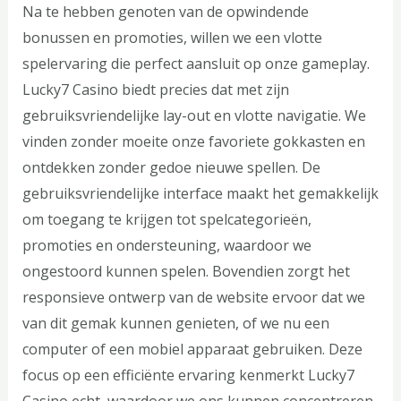
Na te hebben genoten van de opwindende
bonussen en promoties, willen we een vlotte
spelervaring die perfect aansluit op onze gameplay.
Lucky7 Casino biedt precies dat met zijn
gebruiksvriendelijke lay-out en vlotte navigatie. We
vinden zonder moeite onze favoriete gokkasten en
ontdekken zonder gedoe nieuwe spellen. De
gebruiksvriendelijke interface maakt het gemakkelijk
om toegang te krijgen tot spelcategorieën,
promoties en ondersteuning, waardoor we
ongestoord kunnen spelen. Bovendien zorgt het
responsieve ontwerp van de website ervoor dat we
van dit gemak kunnen genieten, of we nu een
computer of een mobiel apparaat gebruiken. Deze
focus op een efficiënte ervaring kenmerkt Lucky7