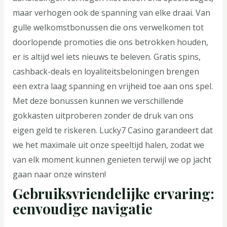
maar verhogen ook de spanning van elke draai. Van
gulle welkomstbonussen die ons verwelkomen tot
doorlopende promoties die ons betrokken houden,
er is altijd wel iets nieuws te beleven. Gratis spins,
cashback-deals en loyaliteitsbeloningen brengen
een extra laag spanning en vrijheid toe aan ons spel.
Met deze bonussen kunnen we verschillende
gokkasten uitproberen zonder de druk van ons
eigen geld te riskeren. Lucky7 Casino garandeert dat
we het maximale uit onze speeltijd halen, zodat we
van elk moment kunnen genieten terwijl we op jacht
gaan naar onze winsten!
Gebruiksvriendelijke ervaring:
eenvoudige navigatie