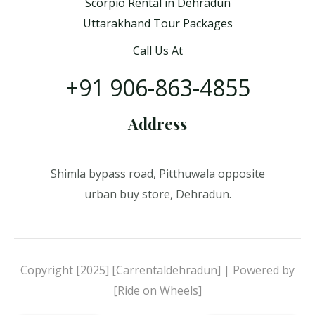
Scorpio Rental in Dehradun
Uttarakhand Tour Packages
Call Us At
+91 906-863-4855
Address
Shimla bypass road, Pitthuwala opposite
urban buy store, Dehradun.
Copyright [2025] [Carrentaldehradun] | Powered by
[Ride on Wheels]