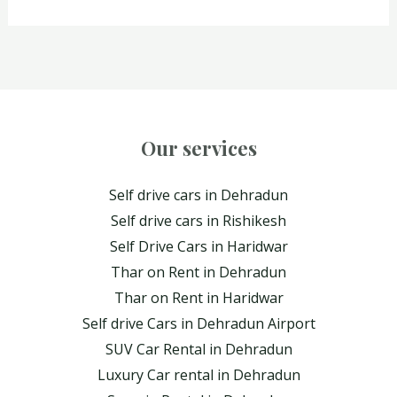
Our services
Self drive cars in Dehradun
Self drive cars in Rishikesh
Self Drive Cars in Haridwar
Thar on Rent in Dehradun
Thar on Rent in Haridwar
Self drive Cars in Dehradun Airport
SUV Car Rental in Dehradun
Luxury Car rental in Dehradun