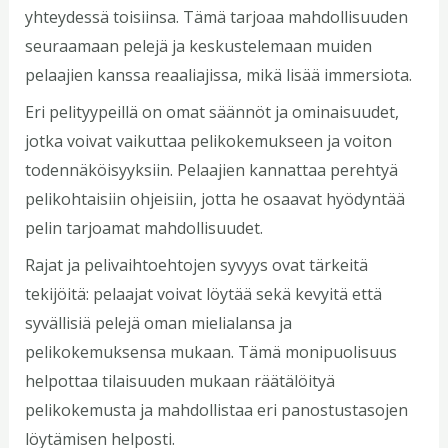
yhteydessä toisiinsa. Tämä tarjoaa mahdollisuuden
seuraamaan pelejä ja keskustelemaan muiden
pelaajien kanssa reaaliajissa, mikä lisää immersiota.
Eri pelityypeillä on omat säännöt ja ominaisuudet,
jotka voivat vaikuttaa pelikokemukseen ja voiton
todennäköisyyksiin. Pelaajien kannattaa perehtyä
pelikohtaisiin ohjeisiin, jotta he osaavat hyödyntää
pelin tarjoamat mahdollisuudet.
Rajat ja pelivaihtoehtojen syvyys ovat tärkeitä
tekijöitä: pelaajat voivat löytää sekä kevyitä että
syvällisiä pelejä oman mielialansa ja
pelikokemuksensa mukaan. Tämä monipuolisuus
helpottaa tilaisuuden mukaan räätälöityä
pelikokemusta ja mahdollistaa eri panostustasojen
löytämisen helposti.