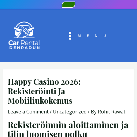
Skip
Post
to
navigation
MAIN
content
MENU
MENU
Happy Casino 2026:
Rekisteröinti Ja
Mobiiliukokemus
Leave a Comment
/
Uncategorized
/ By
Rohit Rawat
Rekisteröinnin aloittaminen ja
tilin luomisen polku