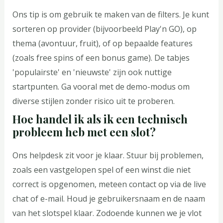
Ons tip is om gebruik te maken van de filters. Je kunt
sorteren op provider (bijvoorbeeld Play'n GO), op
thema (avontuur, fruit), of op bepaalde features
(zoals free spins of een bonus game). De tabjes
'populairste' en 'nieuwste' zijn ook nuttige
startpunten. Ga vooral met de demo-modus om
diverse stijlen zonder risico uit te proberen.
Hoe handel ik als ik een technisch
probleem heb met een slot?
Ons helpdesk zit voor je klaar. Stuur bij problemen,
zoals een vastgelopen spel of een winst die niet
correct is opgenomen, meteen contact op via de live
chat of e-mail. Houd je gebruikersnaam en de naam
van het slotspel klaar. Zodoende kunnen we je vlot