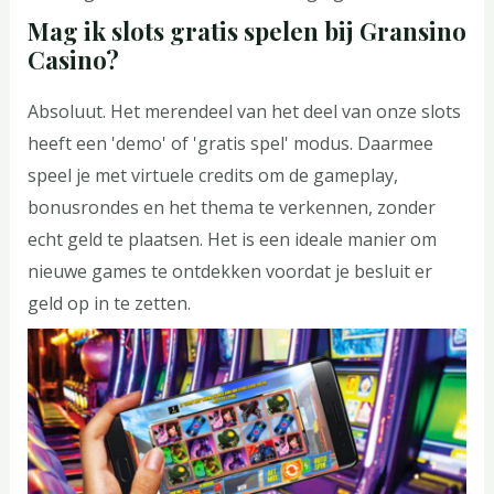
Mag ik slots gratis spelen bij Gransino
Casino?
Absoluut. Het merendeel van het deel van onze slots
heeft een 'demo' of 'gratis spel' modus. Daarmee
speel je met virtuele credits om de gameplay,
bonusrondes en het thema te verkennen, zonder
echt geld te plaatsen. Het is een ideale manier om
nieuwe games te ontdekken voordat je besluit er
geld op in te zetten.