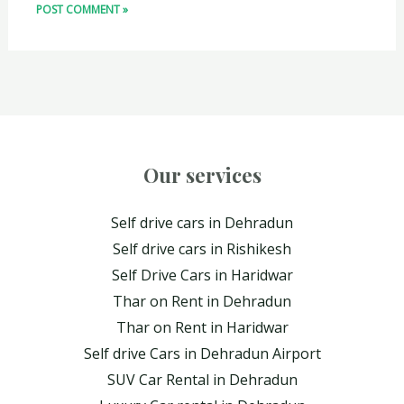
Our services
Self drive cars in Dehradun
Self drive cars in Rishikesh
Self Drive Cars in Haridwar
Thar on Rent in Dehradun
Thar on Rent in Haridwar
Self drive Cars in Dehradun Airport
SUV Car Rental in Dehradun