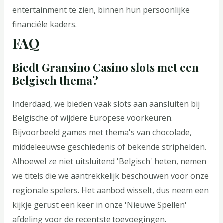
entertainment te zien, binnen hun persoonlijke
financiële kaders.
FAQ
Biedt Gransino Casino slots met een
Belgisch thema?
Inderdaad, we bieden vaak slots aan aansluiten bij
Belgische of wijdere Europese voorkeuren.
Bijvoorbeeld games met thema's van chocolade,
middeleeuwse geschiedenis of bekende striphelden.
Alhoewel ze niet uitsluitend 'Belgisch' heten, nemen
we titels die we aantrekkelijk beschouwen voor onze
regionale spelers. Het aanbod wisselt, dus neem een
kijkje gerust een keer in onze 'Nieuwe Spellen'
afdeling voor de recentste toevoegingen.