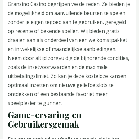
Gransino Casino begrijpen we de reden. Ze bieden je
de mogelijkheid om aanvullende beurten te spelen
zonder je eigen tegoed aan te gebruiken, geregeld
op recente of bekende spellen. Wij bieden gratis
draaien aan als onderdeel van een welkomstpakket
en in wekelijkse of maandelijkse aanbiedingen.
Neem door altijd zorgvuldig de bijhorende condities,
zoals de inzetvoorwaarden en de maximale
uitbetalingslimiet. Zo kan je deze kosteloze kansen
optimaal inzetten om nieuwe geliefde slots te
ontdekken of een bestaande favoriet meer
speelplezier te gunnen.
Game-ervaring en
Gebruikersgemak