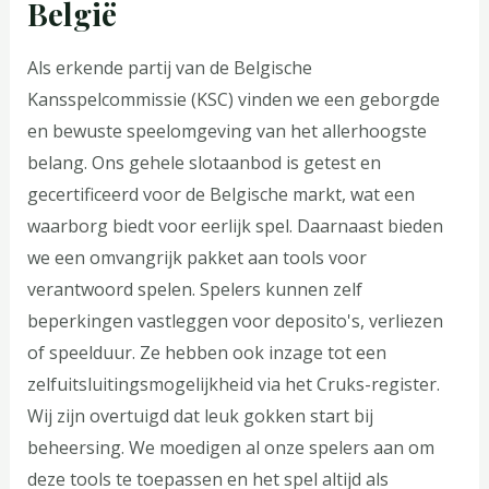
België
Als erkende partij van de Belgische
Kansspelcommissie (KSC) vinden we een geborgde
en bewuste speelomgeving van het allerhoogste
belang. Ons gehele slotaanbod is getest en
gecertificeerd voor de Belgische markt, wat een
waarborg biedt voor eerlijk spel. Daarnaast bieden
we een omvangrijk pakket aan tools voor
verantwoord spelen. Spelers kunnen zelf
beperkingen vastleggen voor deposito's, verliezen
of speelduur. Ze hebben ook inzage tot een
zelfuitsluitingsmogelijkheid via het Cruks-register.
Wij zijn overtuigd dat leuk gokken start bij
beheersing. We moedigen al onze spelers aan om
deze tools te toepassen en het spel altijd als