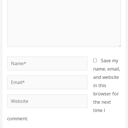
Name*
Save my
name, email,
and website
Email*
in this
browser for
Website
the next
time I
comment.