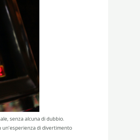
ale, senza alcuna di dubbio.
 in un'esperienza di divertimento