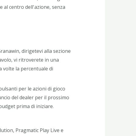
e al centro dell'azione, senza
ranawin, dirigetevi alla sezione
avolo, vi ritroverete in una
a volte la percentuale di
pulsanti per le azioni di gioco
uncio del dealer per il prossimo
udget prima di iniziare.
ution, Pragmatic Play Live e