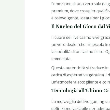
l'emozione di una vera sala da g
premium, dove croupier qualific
e coinvolgente, ideata per i gioca
Il Nucleo del Gioco dal V
Il cuore del live casino vive gra
un vero dealer che rimescola le c
la socialità di un casinò fisico
immediata.
Questa autenticità si traduce in 
carica di aspettativa genuina. I
un'atmosfera accogliente e coinvo
Tecnologia all'Ultimo Gr
La meraviglia del live gaming si
definizione variabile per adegua