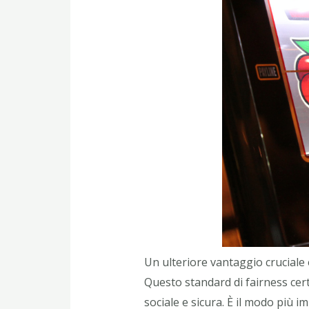
Un ulteriore vantaggio cruciale 
Questo standard di fairness certi
sociale e sicura. È il modo più 