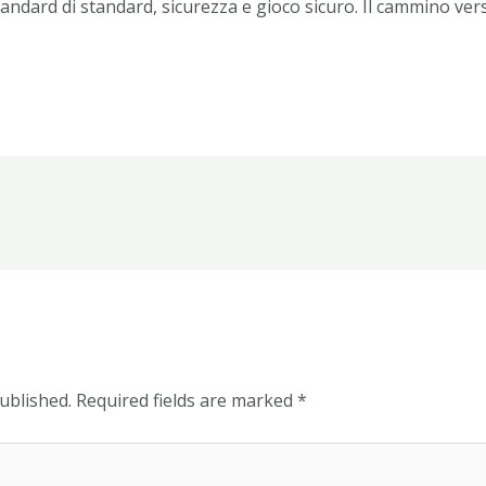
andard di standard, sicurezza e gioco sicuro. Il cammino ver
ublished.
Required fields are marked
*