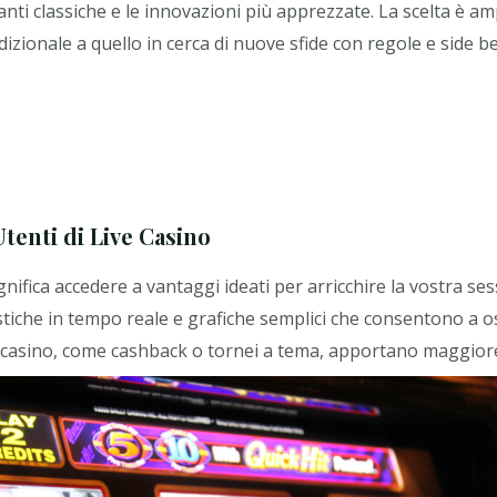
anti classiche e le innovazioni più apprezzate. La scelta è a
izionale a quello in cerca di nuove sfide con regole e side bet
Utenti di Live Casino
significa accedere a vantaggi ideati per arricchire la vostra s
istiche in tempo reale e grafiche semplici che consentono a 
ve casino, come cashback o tornei a tema, apportano maggiore