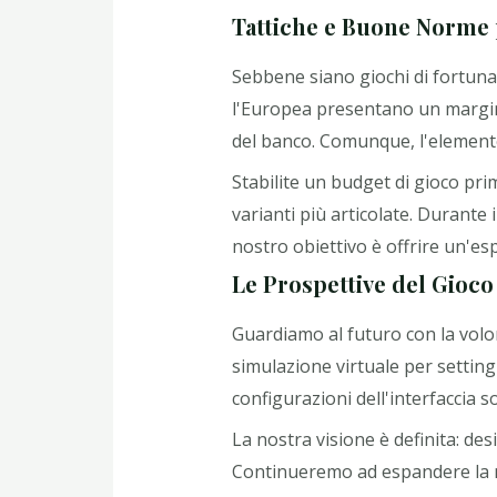
Tattiche e Buone Norme 
Sebbene siano giochi di fortuna,
l'Europea presentano un margine
del banco. Comunque, l'element
Stabilite un budget di gioco pri
varianti più articolate. Durante 
nostro obiettivo è offrire un'esp
Le Prospettive del Gioco 
Guardiamo al futuro con la volo
simulazione virtuale per setting 
configurazioni dell'interfaccia s
La nostra visione è definita: des
Continueremo ad espandere la nos