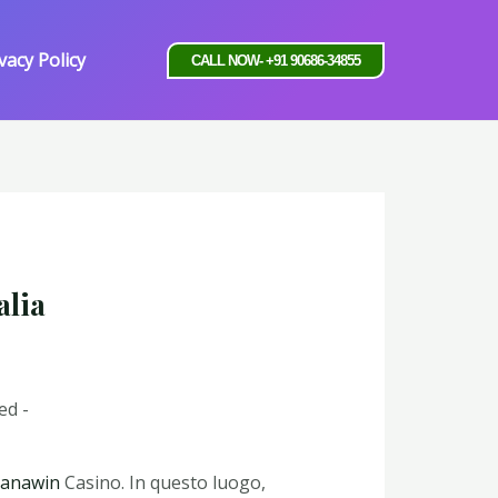
vacy Policy
CALL NOW- +91 90686-34855
alia
ranawin
Casino. In questo luogo,