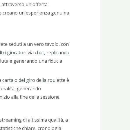
 attraverso un'offerta
ale creano un'esperienza genuina
iete seduti a un vero tavolo, con
tri giocatori via chat, replicando
soluta e generando una fiducia
 carta o del giro della roulette è
sionalità, generando
zio alla fine della sessione.
treaming di altissima qualità, a
tatistiche chiare, cronologia