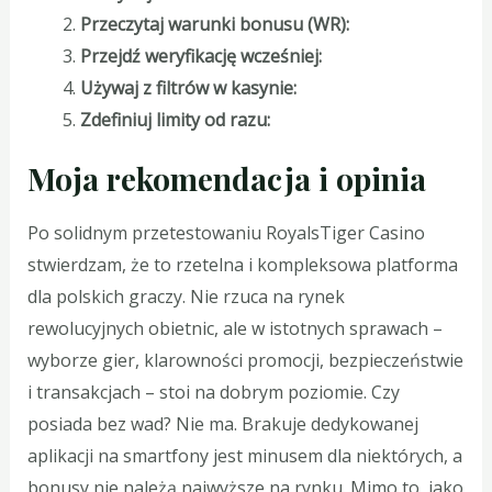
Przeczytaj warunki bonusu (WR):
Przejdź weryfikację wcześniej:
Używaj z filtrów w kasynie:
Zdefiniuj limity od razu:
Moja rekomendacja i opinia
Po solidnym przetestowaniu RoyalsTiger Casino
stwierdzam, że to rzetelna i kompleksowa platforma
dla polskich graczy. Nie rzuca na rynek
rewolucyjnych obietnic, ale w istotnych sprawach –
wyborze gier, klarowności promocji, bezpieczeństwie
i transakcjach – stoi na dobrym poziomie. Czy
posiada bez wad? Nie ma. Brakuje dedykowanej
aplikacji na smartfony jest minusem dla niektórych, a
bonusy nie należą najwyższe na rynku. Mimo to, jako