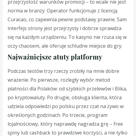
przejrzystość warunków promocji – to wcale nie jest
norma w branży. Operator funkcjonuje z licencją
Curacao, co zapewnia pewne podstawy prawne. Sam
interfejs strony jest przejrzysty i dobrze sprawdza
się na każdym urządzeniu. To kasyno nie rzuca się w
oczy chaosem, ale oferuje schludne miejsce do gry.
Najważniejsze atuty platformy
Podczas testów trzy rzeczy zrobiły na mnie dobre
wrażenie. Po pierwsze, rozległy wybór metod
płatności dla Polaków: od szybkich przelewów i Blika,
po kryptowaluty. Po drugie, obsługa klienta, która
udziela odpowiedzi po polsku przez czat na żywo w
określonych godzinach. Po trzecie, program
lojalnościowy, który naprawdę nagradza grę – free
spiny lub cashback to prawdziwe korzyści, a nie tylko