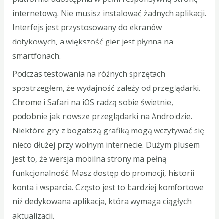
internetową. Nie musisz instalować żadnych aplikacji.
Interfejs jest przystosowany do ekranów
dotykowych, a większość gier jest płynna na
smartfonach.
Podczas testowania na różnych sprzętach
spostrzegłem, że wydajność zależy od przeglądarki.
Chrome i Safari na iOS radzą sobie świetnie,
podobnie jak nowsze przeglądarki na Androidzie.
Niektóre gry z bogatszą grafiką mogą wczytywać się
nieco dłużej przy wolnym internecie. Dużym plusem
jest to, że wersja mobilna strony ma pełną
funkcjonalność. Masz dostęp do promocji, historii
konta i wsparcia. Często jest to bardziej komfortowe
niż dedykowana aplikacja, która wymaga ciągłych
aktualizacji.