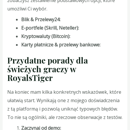
zobaczysz zestawienie podstawowych opcji, które
umożliwi Ci wybór.
Blik & Przelewy24:
E-portfele (Skrill, Neteller):
Kryptowaluty (Bitcoin):
Karty płatnicze & przelewy bankowe:
Przydatne porady dla
świeżych graczy w
RoyalsTiger
Na koniec mam kilka konkretnych wskazówek, które
ułatwią start. Wynikają one z mojego doświadczenia
z tą platformą i pozwolą uniknąć typowych błędów.
To nie są ogólniki, ale rzeczowe obserwacje z testów.
Zaczynaj od demo: