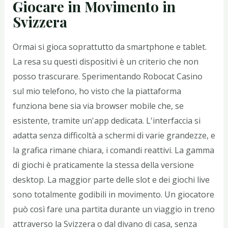
Giocare in Movimento in
Svizzera
Ormai si gioca soprattutto da smartphone e tablet.
La resa su questi dispositivi è un criterio che non
posso trascurare. Sperimentando Robocat Casino
sul mio telefono, ho visto che la piattaforma
funziona bene sia via browser mobile che, se
esistente, tramite un'app dedicata. L'interfaccia si
adatta senza difficoltà a schermi di varie grandezze, e
la grafica rimane chiara, i comandi reattivi. La gamma
di giochi è praticamente la stessa della versione
desktop. La maggior parte delle slot e dei giochi live
sono totalmente godibili in movimento. Un giocatore
può così fare una partita durante un viaggio in treno
attraverso la Svizzera o dal divano di casa, senza