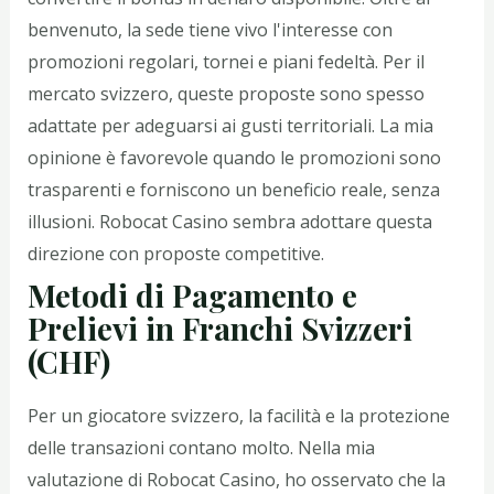
benvenuto, la sede tiene vivo l'interesse con
promozioni regolari, tornei e piani fedeltà. Per il
mercato svizzero, queste proposte sono spesso
adattate per adeguarsi ai gusti territoriali. La mia
opinione è favorevole quando le promozioni sono
trasparenti e forniscono un beneficio reale, senza
illusioni. Robocat Casino sembra adottare questa
direzione con proposte competitive.
Metodi di Pagamento e
Prelievi in Franchi Svizzeri
(CHF)
Per un giocatore svizzero, la facilità e la protezione
delle transazioni contano molto. Nella mia
valutazione di Robocat Casino, ho osservato che la