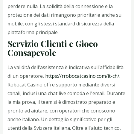
perdere nulla. La solidità della connessione e la
protezione dei dati rimangono prioritarie anche su
mobile, con gli stessi standard di sicurezza della
piattaforma principale.
Servizio Clienti e Gioco
Consapevole
La validità dell'assistenza è indicativa sull'affidabilità
di un operatore,
https://rrobocatcasino.com/it-ch/
.
Robocat Casino offre supporto mediante diversi
canali, inclusi una chat live comoda e l'email. Durante
la mia prova, il team si è dimostrato preparato e
pronto ad aiutare, con operatori che conoscono
anche italiano. Un dettaglio significativo per gli
utenti della Svizzera italiana. Oltre all'aiuto tecnico,