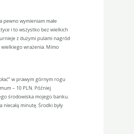
w na pewno wymieniam małe
yce i to wszystko bez wielkich
turnieje z dużymi pulami nagród
ą wielkiego wrażenia. Mimo
Wpłać” w prawym górnym rogu
imum – 10 PLN. Później
nego środowiska mojego banku.
a niecałą minutę. Środki były