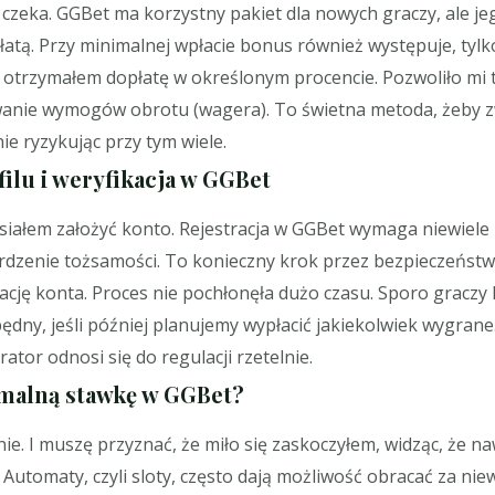
 czeka. GGBet ma korzystny pakiet dla nowych graczy, ale je
płatą. Przy minimalnej wpłacie bonus również występuje, tylk
 otrzymałem dopłatę w określonym procencie. Pozwoliło mi t
owanie wymogów obrotu (wagera). To świetna metoda, żeby z
ie ryzykując przy tym wiele.
ilu i weryfikacja w GGBet
siałem założyć konto. Rejestracja w GGBet wymaga niewiele
dzenie tożsamości. To konieczny krok przez bezpieczeństw
cję konta. Proces nie pochłonęła dużo czasu. Sporo graczy 
ędny, jeśli później planujemy wypłacić jakiekolwiek wygrane
tor odnosi się do regulacji rzetelnie.
imalną stawkę w GGBet?
enie. I muszę przyznać, że miło się zaskoczyłem, widząc, że 
Automaty, czyli sloty, często dają możliwość obracać za nie