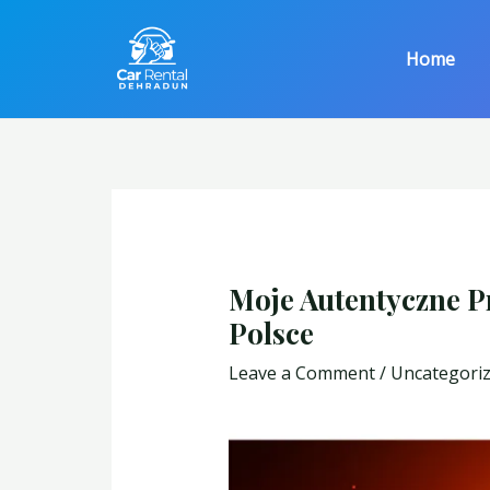
Skip
Post
to
navigation
Home
content
Moje Autentyczne P
Polsce
Leave a Comment
/
Uncategori