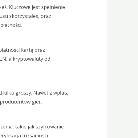
łeś. Kluczowe jest spełnienie
su skorzystałeś, oraz
płatności.
płatności kartą oraz
PLN, a kryptowaluty od
 kilku groszy. Nawet z wpłatą
 producentów gier.
zenia, takie jak szyfrowanie
eryfikacja tożsamości