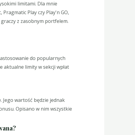
ysokimi limitami. Dla mnie
 Pragmatic Play czy Play'n GO,
o graczy z zasobnym portfelem.
o zastosowanie do popularnych
e aktualne limity w sekcji wpłat
. Jego wartość będzie jednak
bonusu. Opisano w nim wszystkie
owana?