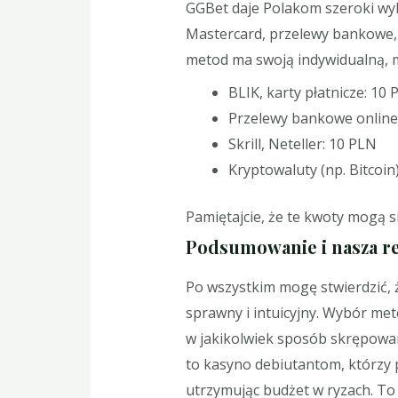
GGBet daje Polakom szeroki wyb
Mastercard, przelewy bankowe, BL
metod ma swoją indywidualną, m
BLIK, karty płatnicze: 10
Przelewy bankowe online
Skrill, Neteller: 10 PLN
Kryptowaluty (np. Bitcoin
Pamiętajcie, że te kwoty mogą si
Podsumowanie i nasza 
Po wszystkim mogę stwierdzić, 
sprawny i intuicyjny. Wybór met
w jakikolwiek sposób skrępowan
to kasyno debiutantom, którzy 
utrzymując budżet w ryzach. To