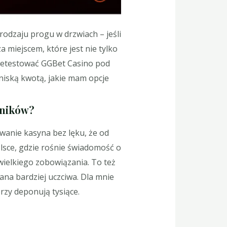
rodzaju progu w drzwiach – jeśli
a miejscem, które jest nie tylko
zetestować GGBet Casino pod
niską kwotą, jakie mam opcje
wników?
owanie kasyna bez lęku, że od
olsce, gdzie rośnie świadomość o
wielkiego zobowiązania. To też
ana bardziej uczciwa. Dla mnie
rzy deponują tysiące.