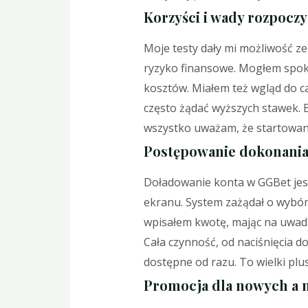
Korzyści i wady rozpocz
Moje testy dały mi możliwość z
ryzyko finansowe. Mogłem spoko
kosztów. Miałem też wgląd do ca
często żądać wyższych stawek. B
wszystko uważam, że startowan
Postępowanie dokonania
Doładowanie konta w GGBet jes
ekranu. System zażądał o wybór
wpisałem kwotę, mając na uwad
Cała czynność, od naciśnięcia do
dostępne od razu. To wielki plus
Promocja dla nowych a m