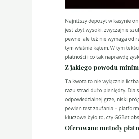
Najniższy depozyt w kasynie onl
jest zbyt wysoki, zwyczajnie szu
pewne, ale też nie wymaga od 
tym właśnie kątem. W tym tekśc
płatności i co tak naprawdę zys
Z jakiego powodu minima
Ta kwota to nie wyłącznie liczb
razu straci dużo pieniędzy. Dla
odpowiedzialnej grze, niski pr
pewien test zaufania – platform
kluczowe było to, czy GGBet obs
Oferowane metody płatno