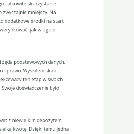
go całkowite skorzystanie
o zwyczajnie mniejszy. Na
o dodatkowe środki na start.
weryfikować, jak w ogóle
 i żąda podstawowych danych.
o i prawo. Wysłałem skan
lekceważy ten etap w swoich
. Swoje doświadczenie było
nawet z niewielkim depozytem
wielką kwotę. Dzięki temu jedna