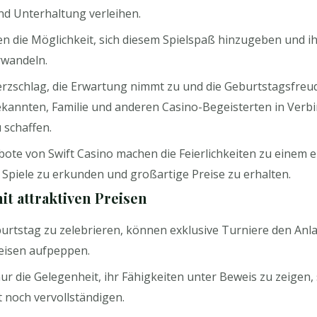
d Unterhaltung verleihen.
n die Möglichkeit, sich diesem Spielspaß hinzugeben und i
rwandeln.
Herzschlag, die Erwartung nimmt zu und die Geburtstagsfreud
Bekannten, Familie und anderen Casino-Begeisterten in Verb
 schaffen.
te von Swift Casino machen die Feierlichkeiten zu einem 
 Spiele zu erkunden und großartige Preise zu erhalten.
t attraktiven Preisen
rtstag zu zelebrieren, können exklusive Turniere den Anla
isen aufpeppen.
ur die Gelegenheit, ihr Fähigkeiten unter Beweis zu zeigen
t noch vervollständigen.