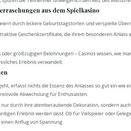
 spüren die Teilnehmer unweigerlich den Reiz des Wettstrei
erraschungen aus dem Spielkasino
eiern durch leckere Geburtstagstorten und verspielte Übe
traktive Geschenkzertifikate, die ihrem besonderen Anlass 
n oder großzügigen Belohnungen – Casinos wissen, wie ma
ssliches Erlebnis verwandelt.
ten
t, erfasst nichts die Essenz des Anlasses so gut ein wie ei
reizvolle Abwechslung für Enthusiasten.
 nur durch ihre atemberaubende Dekoration, sondern auch
digen Erlebnis werden lässt. Ob für Vielspieler oder Gelege
g einen Anflug von Spannung.