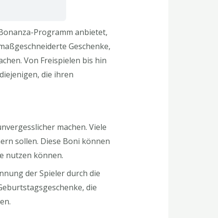
gs-Bonanza-Programm anbietet,
f maßgeschneiderte Geschenke,
chen. Von Freispielen bis hin
iejenigen, die ihren
unvergesslicher machen. Viele
ern sollen. Diese Boni können
le nutzen können.
nnung der Spieler durch die
 Geburtstagsgeschenke, die
en.