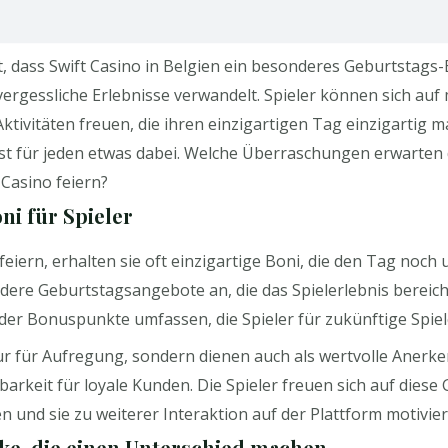
cht, dass Swift Casino in Belgien ein besonderes Geburtsta
ergessliche Erlebnisse verwandelt. Spieler können sich au
tivitäten freuen, die ihren einzigartigen Tag einzigartig ma
st für jeden etwas dabei. Welche Überraschungen erwarten d
Casino feiern?
ni für Spieler
eiern, erhalten sie oft einzigartige Boni, die den Tag noch 
dere Geburtstagsangebote an, die das Spielerlebnis bereich
er Bonuspunkte umfassen, die Spieler für zukünftige Spie
r für Aufregung, sondern dienen auch als wertvolle Anerke
rkeit für loyale Kunden. Die Spieler freuen sich auf diese
und sie zu weiterer Interaktion auf der Plattform motivier
ke, die einen Unterschied machen