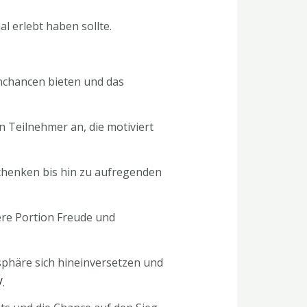
l erlebt haben sollte.
nnchancen bieten und das
 Teilnehmer an, die motiviert
schenken bis hin zu aufregenden
ere Portion Freude und
sphäre sich hineinversetzen und
/
.