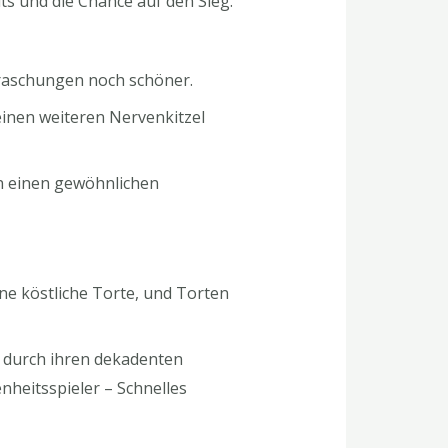
ts und die Chance auf den Sieg.
rraschungen noch schöner.
einen weiteren Nervenkitzel
n einen gewöhnlichen
ne köstliche Torte, und Torten
 durch ihren dekadenten
nheitsspieler – Schnelles