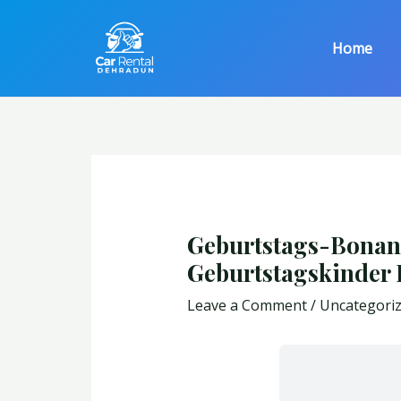
Skip
Post
to
navigation
Home
content
Geburtstags-Bonanz
Geburtstagskinder 
Leave a Comment
/
Uncategori