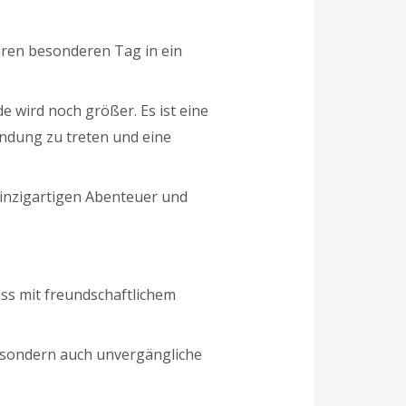
hren besonderen Tag in ein
e wird noch größer. Es ist eine
indung zu treten und eine
einzigartigen Abenteuer und
ss mit freundschaftlichem
, sondern auch unvergängliche