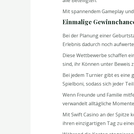
alle Beteiligten.
Mit spannendem Gameplay und att
Einmalige Gewinnchanc
Bei der Planung einer Geburtst
Erlebnis dadurch noch aufwerte
Diese Wettbewerbe schaffen ein
sind, ihr Können unter Beweis zu
Bei jedem Turnier gibt es eine
Spielboni, sodass sich jeder Te
Wenn Freunde und Familie mitfei
verwandelt alltägliche Momente 
Mit Swift Casino an der Spitze 
ihren einzigartigen Tag zu ein