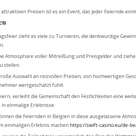
raktiven Preisen ist es ein Event, das jeder Feiernde einma
en
agsfeier zieht es viele zu Turnieren, die denkwürdige Gewi
n.
e Atmosphäre voller Mitreißung und Preisgelder und ziehen
 stellen.
 große Auswahl an reizvollen Preisen, von hochwertigen Ge
ilnehmer wertgeschätzt fühlt.
ern, verleiht die Gemeinschaft den Festlichkeiten eine weit
in einmalige Erlebnisse.
können die Feiernden in Belgien in diese ausgelassene Atmo
em einmaligen Erlebnis machen
https://swift-casino.eu/de-be