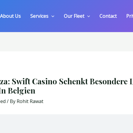
About Us
Services
Our Fleet
Contact
Pri
a: Swift Casino Schenkt Besondere 
In Belgien
zed
/ By
Rohit Rawat