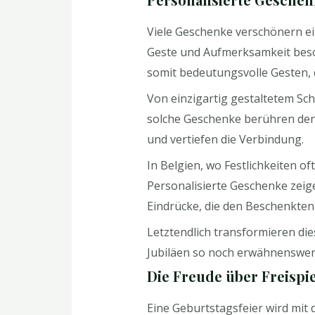
Viele Geschenke verschönern e
Geste und Aufmerksamkeit beson
somit bedeutungsvolle Gesten, 
Von einzigartig gestaltetem Sc
solche Geschenke berühren den 
und vertiefen die Verbindung.
In Belgien, wo Festlichkeiten 
Personalisierte Geschenke zeig
Eindrücke, die den Beschenkten
Letztendlich transformieren d
Jubiläen so noch erwähnenswer
Die Freude über Freispie
Eine Geburtstagsfeier wird mit 