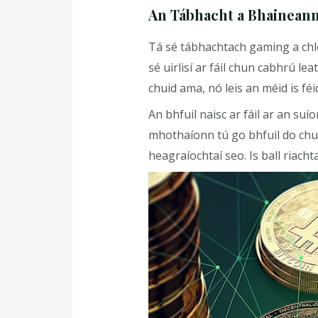
An Tábhacht a Bhainean
Tá sé tábhachtach gaming a chl
sé uirlisí ar fáil chun cabhrú l
chuid ama, nó leis an méid is féid
An bhfuil naisc ar fáil ar an su
mhothaíonn tú go bhfuil do chui
heagraíochtaí seo. Is ball riac