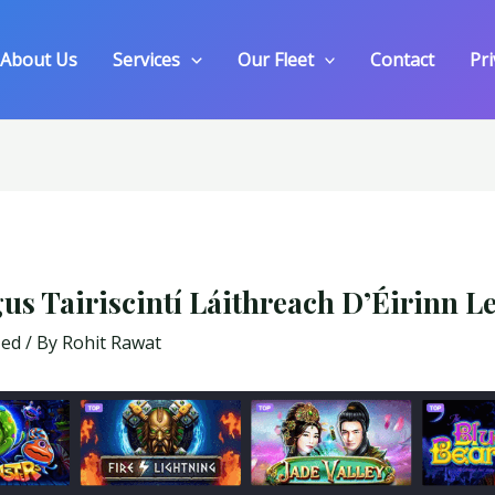
About Us
Services
Our Fleet
Contact
Pri
s Tairiscintí Láithreach D’Éirinn L
zed
/ By
Rohit Rawat