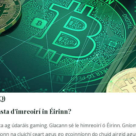
Q)
ta d’imreoirí in Éirinn?
a ag údaráis gaming. Glacann sé le himreoirí ó Éirinn. Gní
nn na cluichí ceart agus go gcoinníonn do chuid airgid agus