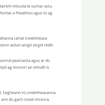
tairbhí míosúla le sochar astu.
 fiúntas a fheabhsú agus tú ag
odhanna cártaí creidmheasa
íonn aistarraingtí airgid réidh
d sonraí pearsanta agus ar do
mplí ag imreoirí an mhodh is
all, faigheann tú creidmheasanna
ád ann do gach cineál imreora,