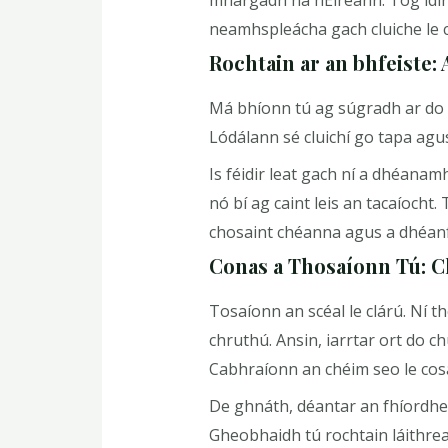
mhargadh na hÉireann. Tóg idir 
neamhspleácha gach cluiche le c
Rochtain ar an bhfeiste:
Má bhíonn tú ag súgradh ar do f
Lódálann sé cluichí go tapa agus
Is féidir leat gach ní a dhéanamh
nó bí ag caint leis an tacaíocht
chosaint chéanna agus a dhéanf
Conas a Thosaíonn Tú: 
Tosaíonn an scéal le clárú. Ní 
chruthú. Ansin, iarrtar ort do c
Cabhraíonn an chéim seo le cosa
De ghnáth, déantar an fhíordheim
Gheobhaidh tú rochtain láithreac