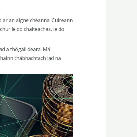
a
o ar an aigne chéanna. Cuireann
chur le do chaiteachas, le do
iad a thógáil deara. Má
cmhainn thábhachtach iad na