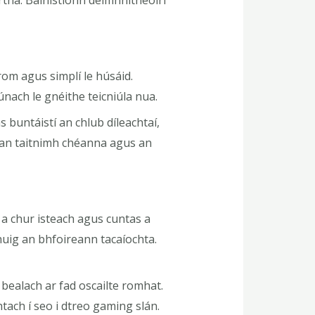
rtha. Bainistíonn deimhnitheoirí
rom agus simplí le húsáid.
únach le gnéithe teicniúla nua.
s buntáistí an chlub díleachtaí,
il an taitnimh chéanna agus an
a chur isteach agus cuntas a
huig an bhfoireann tacaíochta.
 bealach ar fad oscailte romhat.
htach í seo i dtreo gaming slán.