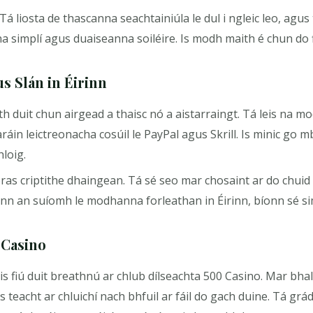
á liosta de thascanna seachtainiúla le dul i ngleic leo, agus 
a simplí agus duaiseanna soiléire. Is modh maith é chun do
s Slán in Éirinn
 duit chun airgead a thaisc nó a aistarraingt. Tá leis na m
áin leictreonacha cosúil le PayPal agus Skrill. Is minic go mb
hloig.
hóras criptithe dhaingean. Tá sé seo mar chosaint ar do chui
íonn an suíomh le modhanna forleathan in Éirinn, bíonn sé si
 Casino
 is fiú duit breathnú ar chlub dílseachta 500 Casino. Mar bh
s teacht ar chluichí nach bhfuil ar fáil do gach duine. Tá gr