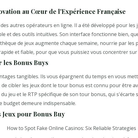
ovation au Cœur de l'Expérience Française
des autres opérateurs en ligne. Il a été développé pour les 
e et des outils intuitives. Son interface fonctionne bien, qu
iothèque de jeux augmente chaque semaine, nourrie par les p
apide et fiable, pour que vous puissiez vous concentrer sur v
r les Bonus Buys
ntages tangibles. Ils vous épargnent du temps en vous mett
ssi de cibler les jeux dont le tour bonus est connu pour être
té du jeu et le RTP spécifique de son tour bonus, qui s'écarte 
e budget demeure indispensable.
s Jeux pour Bonus Buy