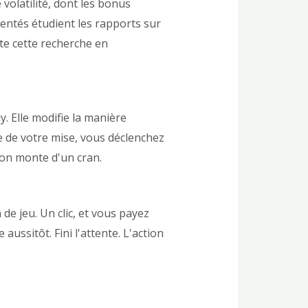
volatilité, dont les bonus
mentés étudient les rapports sur
te cette recherche en
. Elle modifie la manière
e de votre mise, vous déclenchez
ion monte d'un cran.
de jeu. Un clic, et vous payez
ussitôt. Fini l'attente. L'action