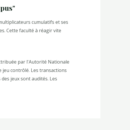
mpus"
ultiplicateurs cumulatifs et ses
. Cette faculté à réagir vite
tribuée par l'Autorité Nationale
e jeu contrôlé. Les transactions
 des jeux sont audités. Les