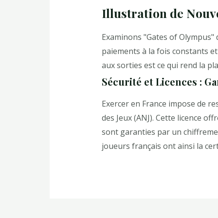
Illustration de Nouv
Examinons "Gates of Olympus" de
paiements à la fois constants et
aux sorties est ce qui rend la 
Sécurité et Licences : G
Exercer en France impose de resp
des Jeux (ANJ). Cette licence of
sont garanties par un chiffreme
joueurs français ont ainsi la cer