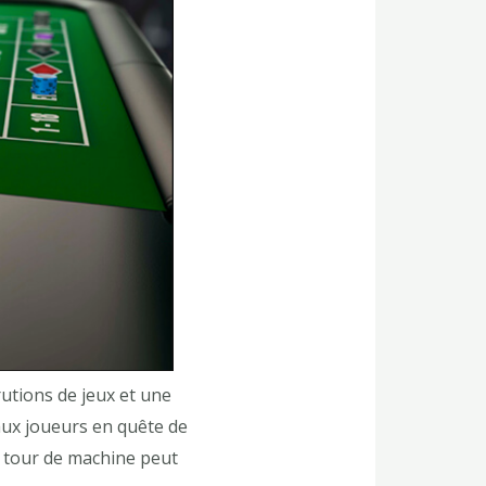
utions de jeux et une
 aux joueurs en quête de
e tour de machine peut