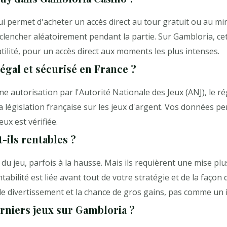
 permet d'acheter un accès direct au tour gratuit ou au min
clencher aléatoirement pendant la partie. Sur Gambloria, cet
ilité, pour un accès direct aux moments les plus intenses.
légal et sécurisé en France ?
e autorisation par l'Autorité Nationale des Jeux (ANJ), le rég
 législation française sur les jeux d'argent. Vos données pe
eux est vérifiée.
-ils rentables ?
u jeu, parfois à la hausse. Mais ils requièrent une mise plu
ntabilité est liée avant tout de votre stratégie et de la faço
 le divertissement et la chance de gros gains, pas comme un 
niers jeux sur Gambloria ?