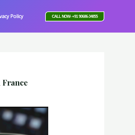
vacy Policy
CALL NOW- +91 90686-34855
n France