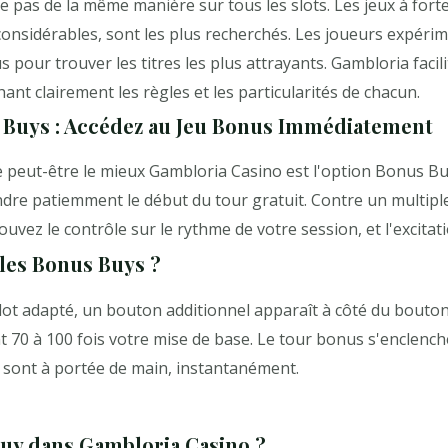
e pas de la même manière sur tous les slots. Les jeux à forte 
 considérables, sont les plus recherchés. Les joueurs expéri
our trouver les titres les plus attrayants. Gambloria facili
hant clairement les règles et les particularités de chacun.
 Buys : Accédez au Jeu Bonus Immédiatement
e peut-être le mieux Gambloria Casino est l'option Bonus Buy
endre patiemment le début du tour gratuit. Contre un multipl
uvez le contrôle sur le rythme de votre session, et l'excitat
es Bonus Buys ?
lot adapté, un bouton additionnel apparaît à côté du bouton 
0 à 100 fois votre mise de base. Le tour bonus s'enclenche a
l sont à portée de main, instantanément.
uy dans Gambloria Casino ?