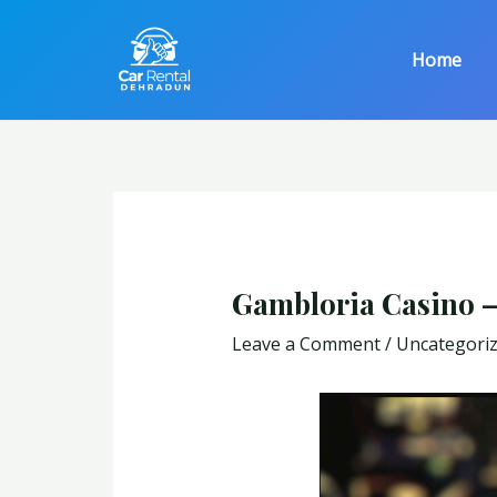
Skip
Post
to
navigation
Home
content
Gambloria Casino –
Leave a Comment
/
Uncategori