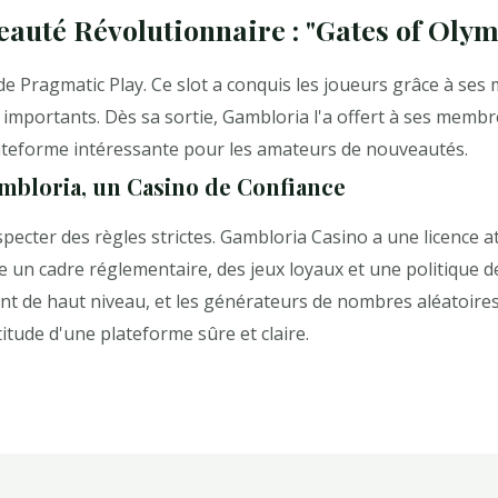
eauté Révolutionnaire : "Gates of Oly
 Pragmatic Play. Ce slot a conquis les joueurs grâce à ses m
 importants. Dès sa sortie, Gambloria l'a offert à ses membres
plateforme intéressante pour les amateurs de nouveautés.
ambloria, un Casino de Confiance
ecter des règles strictes. Gambloria Casino a une licence at
fre un cadre réglementaire, des jeux loyaux et une politique d
nt de haut niveau, et les générateurs de nombres aléatoires
titude d'une plateforme sûre et claire.