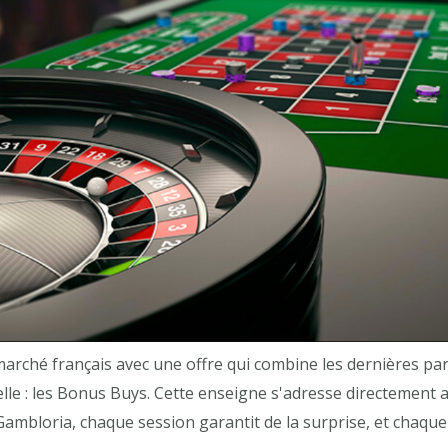
marché français avec une offre qui combine les dernières par
d'elle : les Bonus Buys. Cette enseigne s'adresse directement
 Gambloria, chaque session garantit de la surprise, et chaqu