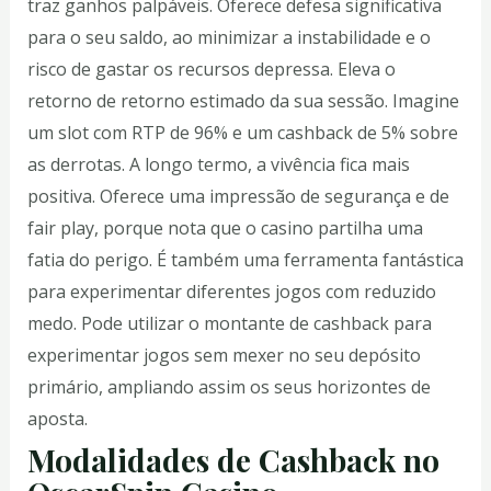
traz ganhos palpáveis. Oferece defesa significativa
para o seu saldo, ao minimizar a instabilidade e o
risco de gastar os recursos depressa. Eleva o
retorno de retorno estimado da sua sessão. Imagine
um slot com RTP de 96% e um cashback de 5% sobre
as derrotas. A longo termo, a vivência fica mais
positiva. Oferece uma impressão de segurança e de
fair play, porque nota que o casino partilha uma
fatia do perigo. É também uma ferramenta fantástica
para experimentar diferentes jogos com reduzido
medo. Pode utilizar o montante de cashback para
experimentar jogos sem mexer no seu depósito
primário, ampliando assim os seus horizontes de
aposta.
Modalidades de Cashback no