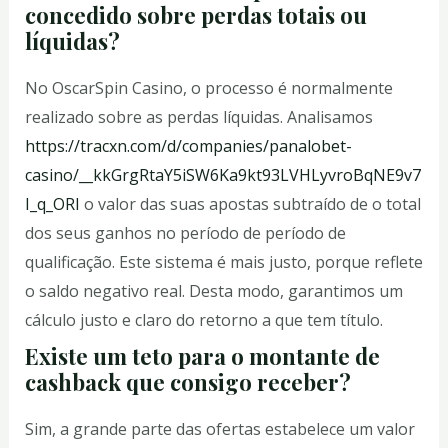
concedido sobre perdas totais ou
líquidas?
No OscarSpin Casino, o processo é normalmente
realizado sobre as perdas líquidas. Analisamos
https://tracxn.com/d/companies/panalobet-
casino/__kkGrgRtaY5iSW6Ka9kt93LVHLyvroBqNE9v7
I_q_ORI
o valor das suas apostas subtraído de o total
dos seus ganhos no período de período de
qualificação. Este sistema é mais justo, porque reflete
o saldo negativo real. Desta modo, garantimos um
cálculo justo e claro do retorno a que tem título.
Existe um teto para o montante de
cashback que consigo receber?
Sim, a grande parte das ofertas estabelece um valor