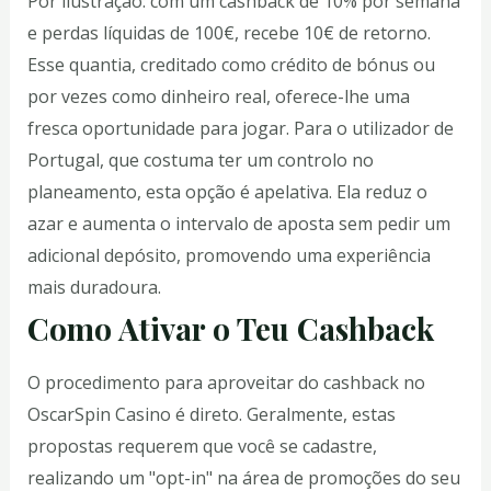
Por ilustração: com um cashback de 10% por semana
e perdas líquidas de 100€, recebe 10€ de retorno.
Esse quantia, creditado como crédito de bónus ou
por vezes como dinheiro real, oferece-lhe uma
fresca oportunidade para jogar. Para o utilizador de
Portugal, que costuma ter um controlo no
planeamento, esta opção é apelativa. Ela reduz o
azar e aumenta o intervalo de aposta sem pedir um
adicional depósito, promovendo uma experiência
mais duradoura.
Como Ativar o Teu Cashback
O procedimento para aproveitar do cashback no
OscarSpin Casino é direto. Geralmente, estas
propostas requerem que você se cadastre,
realizando um "opt-in" na área de promoções do seu