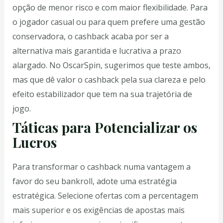
opção de menor risco e com maior flexibilidade. Para
o jogador casual ou para quem prefere uma gestão
conservadora, o cashback acaba por ser a
alternativa mais garantida e lucrativa a prazo
alargado. No OscarSpin, sugerimos que teste ambos,
mas que dê valor o cashback pela sua clareza e pelo
efeito estabilizador que tem na sua trajetória de
jogo.
Táticas para Potencializar os
Lucros
Para transformar o cashback numa vantagem a
favor do seu bankroll, adote uma estratégia
estratégica. Selecione ofertas com a percentagem
mais superior e os exigências de apostas mais