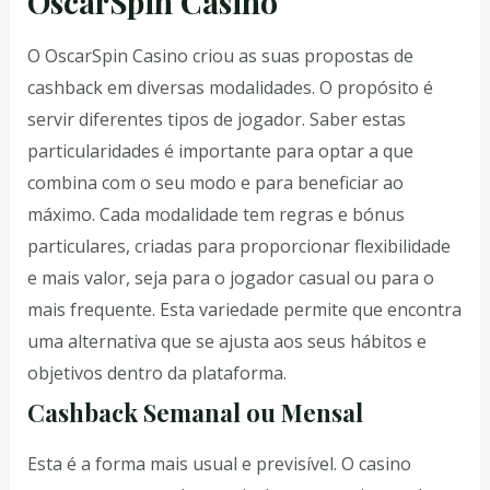
OscarSpin Casino
O OscarSpin Casino criou as suas propostas de
cashback em diversas modalidades. O propósito é
servir diferentes tipos de jogador. Saber estas
particularidades é importante para optar a que
combina com o seu modo e para beneficiar ao
máximo. Cada modalidade tem regras e bónus
particulares, criadas para proporcionar flexibilidade
e mais valor, seja para o jogador casual ou para o
mais frequente. Esta variedade permite que encontra
uma alternativa que se ajusta aos seus hábitos e
objetivos dentro da plataforma.
Cashback Semanal ou Mensal
Esta é a forma mais usual e previsível. O casino