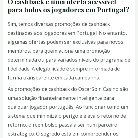
O cashback é uma oferta acessível
para todos os jogadores em Portugal?
Sim, temos diversas promoções de cashback
destinadas aos jogadores em Portugal. No entanto,
algumas ofertas podem ser exclusivas para novos
membros, para quem aciona uma promoção
determinada ou para variados níveis do programa de
fidelidade. A elegibilidade é sempre informada de
forma transparente em cada campanha.
As promoções de cashback do OscarSpin Casino são
uma solução financeiramente inteligente para
qualquer jogador português. Ao funcionar como um
sistema que minimiza o perigo e eleva o retorno de
retorno, o reembolso passa a ser num parceiro
estratégico. O segredo está em compreender os