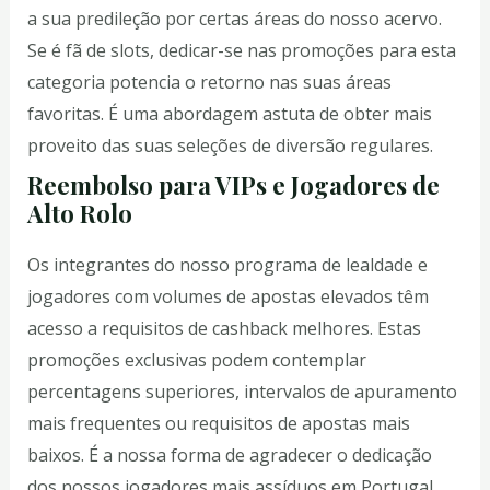
a sua predileção por certas áreas do nosso acervo.
Se é fã de slots, dedicar-se nas promoções para esta
categoria potencia o retorno nas suas áreas
favoritas. É uma abordagem astuta de obter mais
proveito das suas seleções de diversão regulares.
Reembolso para VIPs e Jogadores de
Alto Rolo
Os integrantes do nosso programa de lealdade e
jogadores com volumes de apostas elevados têm
acesso a requisitos de cashback melhores. Estas
promoções exclusivas podem contemplar
percentagens superiores, intervalos de apuramento
mais frequentes ou requisitos de apostas mais
baixos. É a nossa forma de agradecer o dedicação
dos nossos jogadores mais assíduos em Portugal,