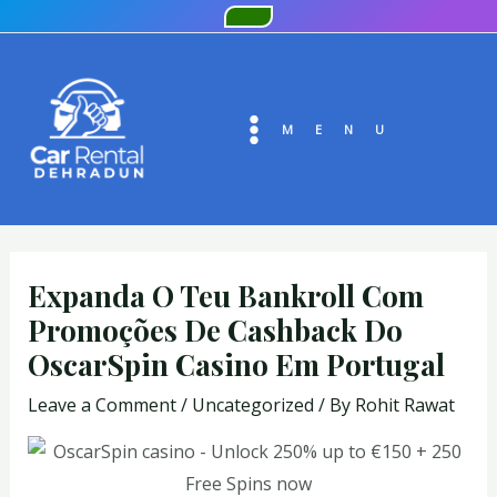
Skip
Post
to
navigation
MAIN
content
MENU
MENU
Expanda O Teu Bankroll Com
Promoções De Cashback Do
OscarSpin Casino Em Portugal
Leave a Comment
/
Uncategorized
/ By
Rohit Rawat