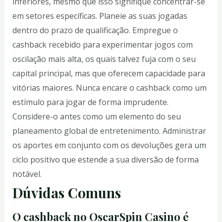
inferiores, mesmo que isso signifique concentrar-se
em setores específicas. Planeie as suas jogadas
dentro do prazo de qualificação. Empregue o
cashback recebido para experimentar jogos com
oscilação mais alta, os quais talvez fuja com o seu
capital principal, mas que oferecem capacidade para
vitórias maiores. Nunca encare o cashback como um
estímulo para jogar de forma imprudente.
Considere-o antes como um elemento do seu
planeamento global de entretenimento. Administrar
os aportes em conjunto com os devoluções gera um
ciclo positivo que estende a sua diversão de forma
notável.
Dúvidas Comuns
O cashback no OscarSpin Casino é