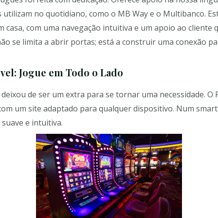
tilizam no quotidiano, como o MB Way e o Multibanco. Est
em casa, com uma navegação intuitiva e um apoio ao cliente
ão se limita a abrir portas; está a construir uma conexão 
vel: Jogue em Todo o Lado
eixou de ser um extra para se tornar uma necessidade. O 
, com um site adaptado para qualquer dispositivo. Num sma
suave e intuitiva.