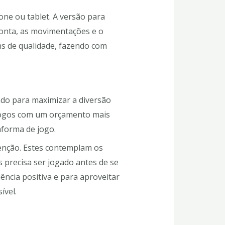
one ou tablet. A versão para
conta, as movimentações e o
s de qualidade, fazendo com
ado para maximizar a diversão
 jogos com um orçamento mais
aforma de jogo.
enção. Estes contemplam os
 precisa ser jogado antes de se
ência positiva e para aproveitar
ível.