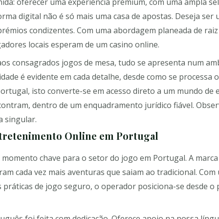
ida: oferecer uma experiência premium, com uma ampla sel
forma digital não é só mais uma casa de apostas. Deseja se
 prémios condizentes. Com uma abordagem planeada de raiz 
gadores locais esperam de um casino online.
aos consagrados jogos de mesa, tudo se apresenta num a
idade é evidente em cada detalhe, desde como se processa o
Portugal, isto converte-se em acesso direto a um mundo de
ontram, dentro de um enquadramento jurídico fiável. Obse
 singular.
tretenimento Online em Portugal
um momento chave para o setor do jogo em Portugal. A marc
am cada vez mais aventuras que saiam ao tradicional. Com u
práticas de jogo seguro, o operador posiciona-se desde o
uguês foi feita com dedicação. Oferece apoio na nossa lín