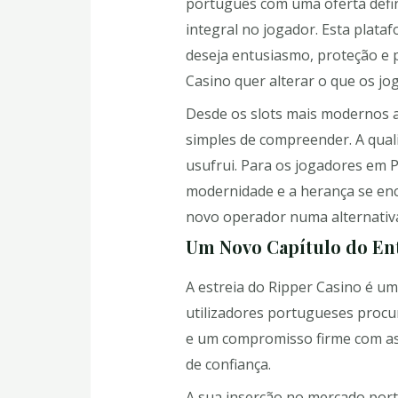
português com uma oferta defin
integral no jogador. Esta plata
deseja entusiasmo, proteção e
Casino quer alterar o que os jo
Desde os slots mais modernos 
simples de compreender. A qual
usufrui. Para os jogadores em 
modernidade e a herança se enc
novo operador numa alternativa
Um Novo Capítulo do En
A estreia do Ripper Casino é 
utilizadores portugueses procur
e um compromisso firme com as 
de confiança.
A sua inserção no mercado port