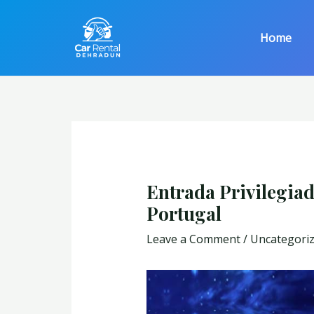
Skip
Post
to
navigation
Home
content
Entrada Privilegia
Portugal
Leave a Comment
/
Uncategori