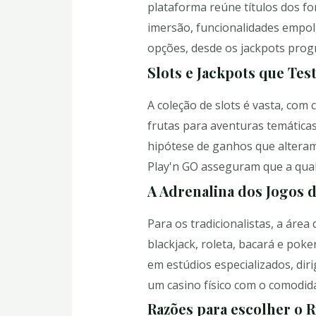
plataforma reúne títulos dos f
imersão, funcionalidades empol
opções, desde os jackpots progr
Slots e Jackpots que Tes
A coleção de slots é vasta, com
frutas para aventuras temátic
hipótese de ganhos que alteram
Play'n GO asseguram que a quali
A Adrenalina dos Jogos d
Para os tradicionalistas, a áre
blackjack, roleta, bacará e poke
em estúdios especializados, dir
um casino físico com o comodida
Razões para escolher o 