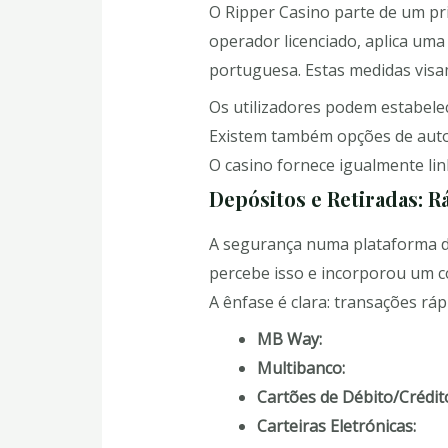
O Ripper Casino parte de um pr
operador licenciado, aplica um
portuguesa. Estas medidas vis
Os utilizadores podem estabelec
Existem também opções de auto
O casino fornece igualmente li
Depósitos e Retiradas: 
A segurança numa plataforma de 
percebe isso e incorporou um 
A ênfase é clara: transações rá
MB Way:
Multibanco:
Cartões de Débito/Crédito
Carteiras Eletrónicas: