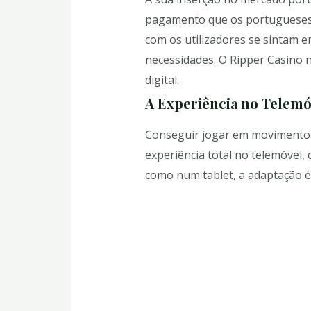
pagamento que os portugueses u
com os utilizadores se sintam 
necessidades. O Ripper Casino n
digital.
A Experiência no Telemó
Conseguir jogar em movimento d
experiência total no telemóvel
como num tablet, a adaptação é 