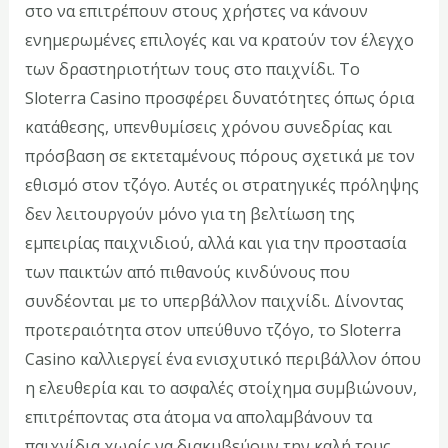
στο να επιτρέπουν στους χρήστες να κάνουν
ενημερωμένες επιλογές και να κρατούν τον έλεγχο
των δραστηριοτήτων τους στο παιχνίδι. Το
Sloterra Casino προσφέρει δυνατότητες όπως όρια
κατάθεσης, υπενθυμίσεις χρόνου συνεδρίας και
πρόσβαση σε εκτεταμένους πόρους σχετικά με τον
εθισμό στον τζόγο. Αυτές οι στρατηγικές πρόληψης
δεν λειτουργούν μόνο για τη βελτίωση της
εμπειρίας παιχνιδιού, αλλά και για την προστασία
των παικτών από πιθανούς κινδύνους που
συνδέονται με το υπερβάλλον παιχνίδι. Δίνοντας
προτεραιότητα στον υπεύθυνο τζόγο, το Sloterra
Casino καλλιεργεί ένα ενισχυτικό περιβάλλον όπου
η ελευθερία και το ασφαλές στοίχημα συμβιώνουν,
επιτρέποντας στα άτομα να απολαμβάνουν τα
παιχνίδια χωρίς να διακυβεύουν την καλή τους