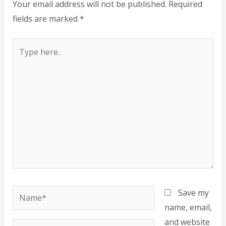
Your email address will not be published.
Required
fields are marked
*
Type
here..
Name*
Save my
name, email,
and website
Email*