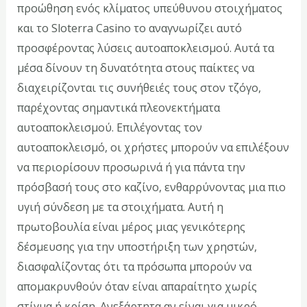
προώθηση ενός κλίματος υπεύθυνου στοιχήματος
και το Sloterra Casino το αναγνωρίζει αυτό
προσφέροντας λύσεις αυτοαποκλεισμού. Αυτά τα
μέσα δίνουν τη δυνατότητα στους παίκτες να
διαχειρίζονται τις συνήθειές τους στον τζόγο,
παρέχοντας σημαντικά πλεονεκτήματα
αυτοαποκλεισμού. Επιλέγοντας τον
αυτοαποκλεισμό, οι χρήστες μπορούν να επιλέξουν
να περιορίσουν προσωρινά ή για πάντα την
πρόσβασή τους στο καζίνο, ενθαρρύνοντας μια πιο
υγιή σύνδεση με τα στοιχήματα. Αυτή η
πρωτοβουλία είναι μέρος μιας γενικότερης
δέσμευσης για την υποστήριξη των χρηστών,
διασφαλίζοντας ότι τα πρόσωπα μπορούν να
απομακρυνθούν όταν είναι απαραίτητο χωρίς
στίγμα ή κρίση. Ανεξάρτητα αν είναι για μικρό