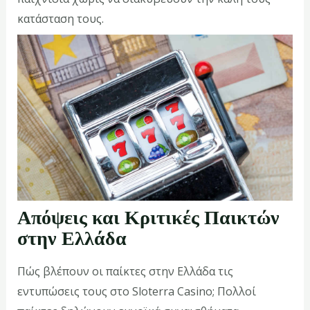
κατάσταση τους.
Απόψεις και Κριτικές Παικτών
στην Ελλάδα
Πώς βλέπουν οι παίκτες στην Ελλάδα τις
εντυπώσεις τους στο Sloterra Casino; Πολλοί