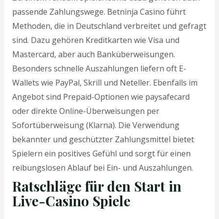
passende Zahlungswege. Betninja Casino führt
Methoden, die in Deutschland verbreitet und gefragt
sind. Dazu gehören Kreditkarten wie Visa und
Mastercard, aber auch Banküberweisungen.
Besonders schnelle Auszahlungen liefern oft E-
Wallets wie PayPal, Skrill und Neteller. Ebenfalls im
Angebot sind Prepaid-Optionen wie paysafecard
oder direkte Online-Überweisungen per
Sofortüberweisung (Klarna). Die Verwendung
bekannter und geschützter Zahlungsmittel bietet
Spielern ein positives Gefühl und sorgt für einen
reibungslosen Ablauf bei Ein- und Auszahlungen.
Ratschläge für den Start in
Live-Casino Spiele