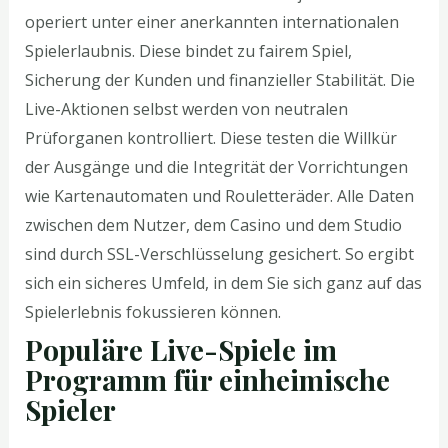
operiert unter einer anerkannten internationalen
Spielerlaubnis. Diese bindet zu fairem Spiel,
Sicherung der Kunden und finanzieller Stabilität. Die
Live-Aktionen selbst werden von neutralen
Prüforganen kontrolliert. Diese testen die Willkür
der Ausgänge und die Integrität der Vorrichtungen
wie Kartenautomaten und Rouletteräder. Alle Daten
zwischen dem Nutzer, dem Casino und dem Studio
sind durch SSL-Verschlüsselung gesichert. So ergibt
sich ein sicheres Umfeld, in dem Sie sich ganz auf das
Spielerlebnis fokussieren können.
Populäre Live-Spiele im
Programm für einheimische
Spieler