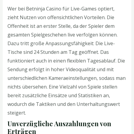
Wer bei Betninja Casino für Live-Games optiert,
zieht Nutzen von offensichtlichen Vorteilen. Die
Offenheit ist an erster Stelle, da der Spieler dem
gesamten Spielgeschehen live verfolgen können.
Dazu tritt große Anpassungsfähigkeit: Die Live-
Tische sind 24 Stunden am Tag geöffnet. Das
funktioniert auch in einen flexiblen Tagesablauf. Die
Sendung erfolgt in hoher Videoqualität und mit
unterschiedlichen Kameraeinstellungen, sodass man
nichts übersehen. Eine Vielzahl von Spiele stellen
bereit zusätzliche Einsätze und Statistiken an,
wodurch die Taktiken und den Unterhaltungswert
steigert.
Unverzügliche Auszahlungen von
Erträgen