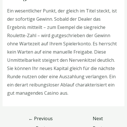
Ein wesentlicher Punkt, der gleich im Titel steckt, ist
der sofortige Gewinn. Sobald der Dealer das
Ergebnis mitteilt – zum Exempel die siegreiche
Roulette-Zahl – wird gutgeschrieben der Gewinn
ohne Wartezeit auf Ihrem Spielerkonto. Es herrscht
kein Warten auf eine manuelle Freigabe. Diese
Unmittelbarkeit steigert den Nervenkitzel deutlich.
Sie können Ihr neues Kapital gleich für die nächste
Runde nutzen oder eine Auszahlung verlangen. Ein
ein derart reibungsloser Ablauf charakterisiert ein
gut managendes Casino aus.
←
Previous
Next