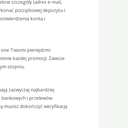
rzebne szczegóły (adres e-mail,
 wykonać początkowej depozytu i
potwierdzenia konta i
ę one Twoimi pieniędzmi
minie każdej promocji. Zawsze
zym stopniu.
wają zazwyczaj najbardziej
rt bankowych i przelewów
tą musisz dokończyć weryfikację