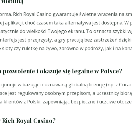
 Mobilną
norma. Rich Royal Casino gwarantuje świetne wrażenia na sma
j aplikacji, choć czasem taka alternatywa jest dostępna. W
tycznie do wielkości Twojego ekranu. To oznacza szybki wgl
Interfejs jest przejrzysty, a gry pracują bez zastrzeżeń dzi
sloty czy ruletkę na żywo, zarówno w podróży, jak i na kan
 pozwolenie i okazuje się legalne w Polsce?
jonuje w bazując o uznawaną globalną licencję (np. z Curac
lsce jest regulowany osobnym przepisom, a uczestnicy biorą
la klientów z Polski, zapewniając bezpieczne i uczciwe otoc
 Rich Royal Casino?