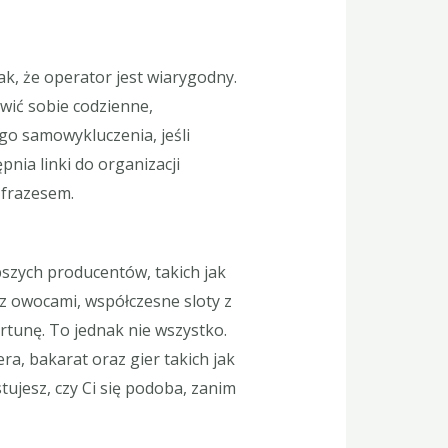
k, że operator jest wiarygodny.
wić sobie codzienne,
ego samowykluczenia, jeśli
nia linki do organizacji
 frazesem.
pszych producentów, takich jak
z owocami, współczesne sloty z
rtunę. To jednak nie wszystko.
era, bakarat oraz gier takich jak
ujesz, czy Ci się podoba, zanim