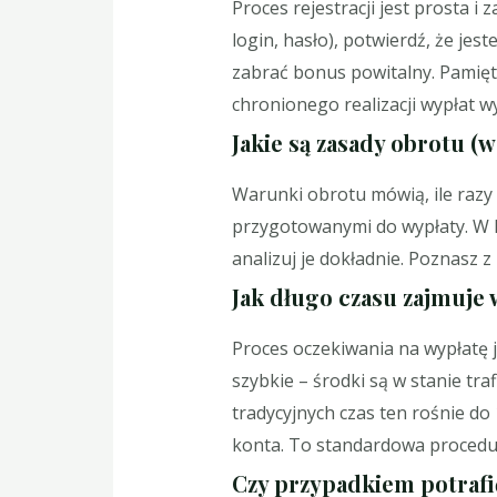
Proces rejestracji jest prosta i 
login, hasło), potwierdź, że je
zabrać bonus powitalny. Pamięt
chronionego realizacji wypłat w
Jakie są zasady obrotu (
Warunki obrotu mówią, ile razy
przygotowanymi do wypłaty. W R
analizuj je dokładnie. Poznasz z
Jak długo czasu zajmuje
Proces oczekiwania na wypłatę je
szybkie – środki są w stanie tr
tradycyjnych czas ten rośnie do
konta. To standardowa procedu
Czy przypadkiem potrafi