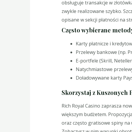
obsługuje transakcje w złotówk
zwykle realizowane szybko. Szc
opisane w sekcji płatności na st
Często wybierane metody 
Karty płatnicze i kredyto
Przelewy bankowe (np. P
E-portfele (Skrill, Netelle
Natychmiastowe przelewy
Doładowywane karty Pay
Skorzystaj z Kuszonych 
Rich Royal Casino zaprasza now
większym budżetem. Propozycja
oraz często gratisowe spiny na
Zobaczysz w nim warunki obrotu