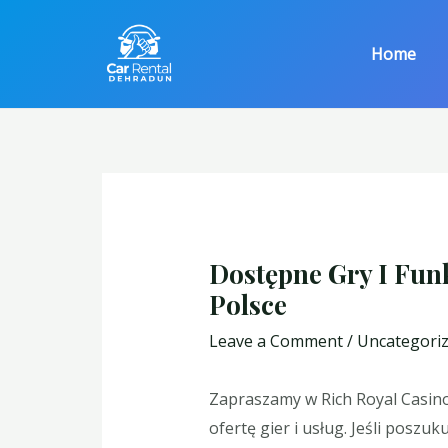
Skip
Post
to
navigation
Home
content
Dostępne Gry I Fun
Polsce
Leave a Comment
/
Uncategori
Zapraszamy w Rich Royal Casin
ofertę gier i usług. Jeśli poszu