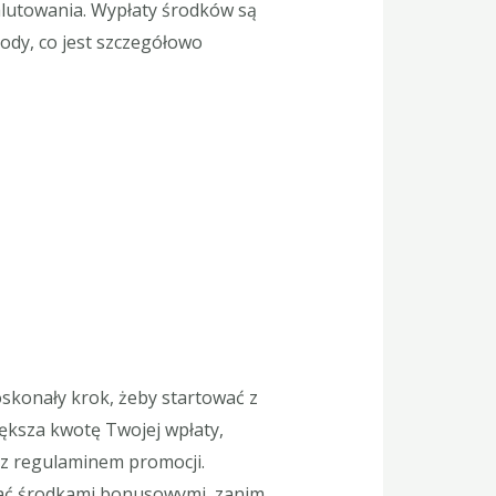
alutowania. Wypłaty środków są
ody, co jest szczegółowo
skonały krok, żeby startować z
ększa kwotę Twojej wpłaty,
 z regulaminem promocji.
ować środkami bonusowymi, zanim