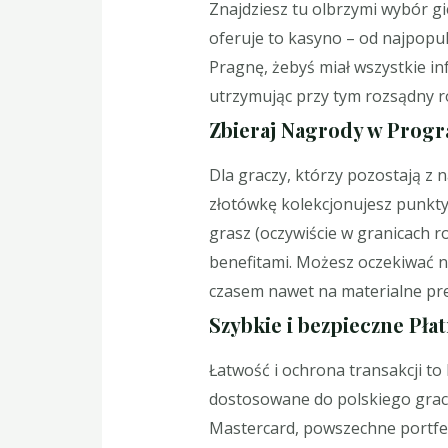
Znajdziesz tu olbrzymi wybór gi
oferuje to kasyno – od najpopul
Pragnę, żebyś miał wszystkie in
utrzymując przy tym rozsądny r
Zbieraj Nagrody w Prog
Dla graczy, którzy pozostają z 
złotówkę kolekcjonujesz punkty
grasz (oczywiście w granicach 
benefitami. Możesz oczekiwać na
czasem nawet na materialne pre
Szybkie i bezpieczne Pła
Łatwość i ochrona transakcji to
dostosowane do polskiego gracz
Mastercard, powszechne portfele