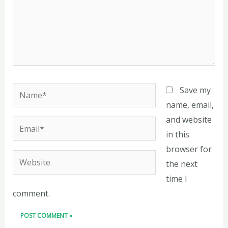
Name*
Save my
name, email,
and website
Email*
in this
browser for
Website
the next
time I
comment.