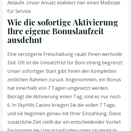
Abläufe. Unser Ansatz etabliert hier einen Maßstab
für Service.
Wie die sofortige Aktivierung
Ihre eigene Bonuslaufzeit
ausdehnt
Eine verzögerte Freischaltung raubt Ihnen wertvolle
Zeit. Oft ist die Umsatzfrist für Boni streng begrenzt.
Unser sofortiger Start gibt Ihnen den kompletten
zeitlichen Rahmen zurück. Angenommen, ein Bonus
hat innerhalb von 7 Tagen umgesetzt werden.
Beträgt die Aktivierung einen Tag, sind es nur noch
6. In SkyHills Casino kriegen Sie die vollen 7 Tage,
und sie beginnen genau mit Ihrer Einzahlung. Diese
zusätzliche Zeit stellt dar ein entscheidender Vorteil.
Sie können die Umsatzanforderungen strategisch