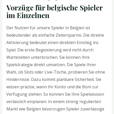
Vorzüge für belgische Spieler
im Einzelnen
Der Nutzen für unsere Spieler in Belgien ist
bedeutender als einfache Zeitersparnis. Die direkte
Aktivierung bedeutet einen direkten Einstieg ins
Spiel. Die erste Begeisterung wird nicht durch
Wartezeiten unterbrochen. Sie können Ihre
Spielstrategie direkt umsetzen. Die Spiele Ihrer
Wahl, ob Slots oder Live-Tische, probieren Sie ohne
Hindernisse. Dazu kommt planbare Sicherheit. Sie
wissen präzise, wann Ihr Konto und die Boni zur
Verfügung stehen. So können Sie Ihre Spielsession
verlässlich einplanen. In einem streng regulierten
Markt wie Belgien bevorzugen Spieler zuverlässige