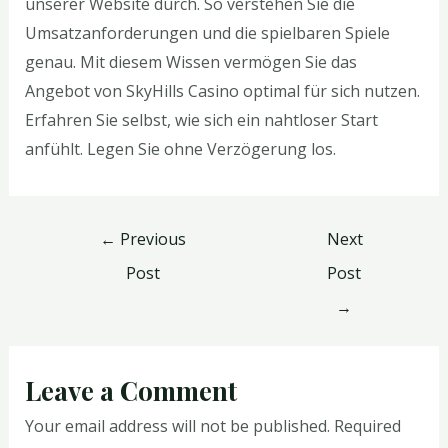
unserer Website durch. So verstehen Sie die
Umsatzanforderungen und die spielbaren Spiele
genau. Mit diesem Wissen vermögen Sie das
Angebot von SkyHills Casino optimal für sich nutzen.
Erfahren Sie selbst, wie sich ein nahtloser Start
anfühlt. Legen Sie ohne Verzögerung los.
←
Previous
Next
Post
Post
→
Leave a Comment
Your email address will not be published.
Required