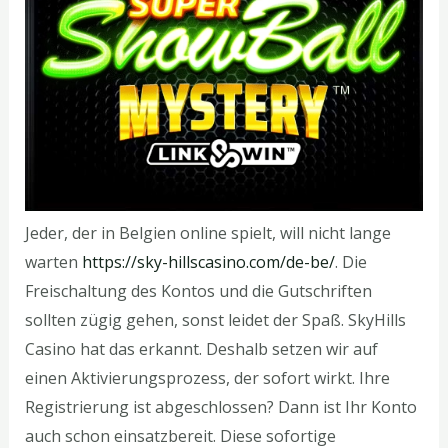
Jeder, der in Belgien online spielt, will nicht lange
warten
https://sky-hillscasino.com/de-be/
. Die
Freischaltung des Kontos und die Gutschriften
sollten zügig gehen, sonst leidet der Spaß. SkyHills
Casino hat das erkannt. Deshalb setzen wir auf
einen Aktivierungsprozess, der sofort wirkt. Ihre
Registrierung ist abgeschlossen? Dann ist Ihr Konto
auch schon einsatzbereit. Diese sofortige