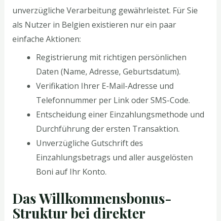
unverzügliche Verarbeitung gewährleistet. Für Sie
als Nutzer in Belgien existieren nur ein paar
einfache Aktionen:
Registrierung mit richtigen persönlichen
Daten (Name, Adresse, Geburtsdatum).
Verifikation Ihrer E-Mail-Adresse und
Telefonnummer per Link oder SMS-Code.
Entscheidung einer Einzahlungsmethode und
Durchführung der ersten Transaktion.
Unverzügliche Gutschrift des
Einzahlungsbetrags und aller ausgelösten
Boni auf Ihr Konto.
Das Willkommensbonus-
Struktur bei direkter