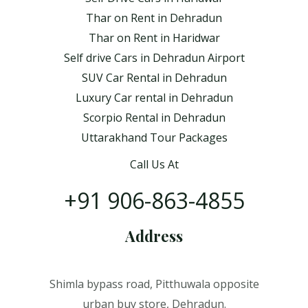
Thar on Rent in Dehradun
Thar on Rent in Haridwar
Self drive Cars in Dehradun Airport
SUV Car Rental in Dehradun
Luxury Car rental in Dehradun
Scorpio Rental in Dehradun
Uttarakhand Tour Packages
Call Us At
+91 906-863-4855
Address
Shimla bypass road, Pitthuwala opposite
urban buy store, Dehradun.