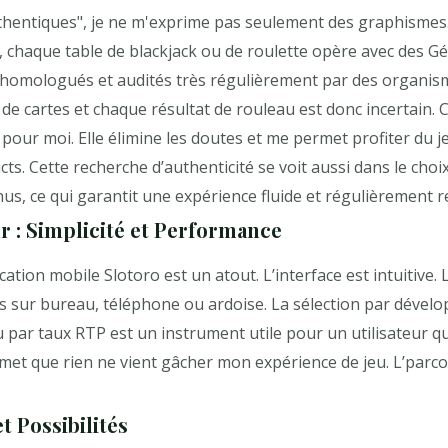
thentiques", je ne m'exprime pas seulement des graphismes.
, chaque table de blackjack ou de roulette opère avec des 
 homologués et audités très régulièrement par des organi
 de cartes et chaque résultat de rouleau est donc incertain. C
our moi. Elle élimine les doutes et me permet profiter du 
cts. Cette recherche d’authenticité se voit aussi dans le choi
nus, ce qui garantit une expérience fluide et régulièrement 
r : Simplicité et Performance
ication mobile Slotoro est un atout. L’interface est intuitive. 
ois sur bureau, téléphone ou ardoise. La sélection par déve
r taux RTP est un instrument utile pour un utilisateur qui s
met que rien ne vient gâcher mon expérience de jeu. L’parco
t Possibilités