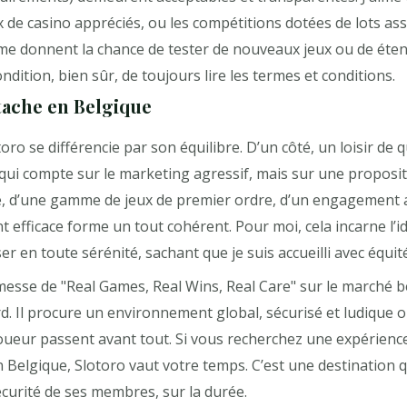
ux de casino appréciés, ou les compétitions dotées de lots as
 me donnent la chance de tester de nouveaux jeux ou de éten
dition, bien sûr, de toujours lire les termes et conditions.
ache en Belgique
 se différencie par son équilibre. D’un côté, un loisir de qu
 qui compte sur le marketing agressif, mais sur une propositi
e, d’une gamme de jeux de premier ordre, d’un engagement 
nt efficace forme un tout cohérent. Pour moi, cela incarne l’
r en toute sérénité, sachant que je suis accueilli avec équité
esse de "Real Games, Real Wins, Real Care" sur le marché be
d. Il procure un environnement global, sécurisé et ludique où 
 joueur passent avant tout. Si vous recherchez une expérience 
elgique, Slotoro vaut votre temps. C’est une destination qui
 sécurité de ses membres, sur la durée.