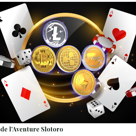
 de l'Aventure Slotoro