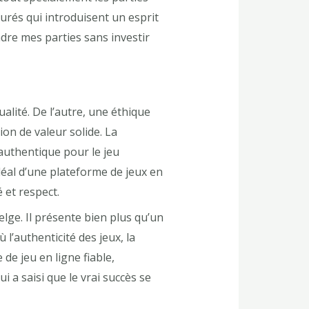
surés qui introduisent un esprit
dre mes parties sans investir
alité. De l’autre, une éthique
on de valeur solide. La
authentique pour le jeu
idéal d’une plateforme de jeux en
 et respect.
lge. Il présente bien plus qu’un
l’authenticité des jeux, la
de jeu en ligne fiable,
 a saisi que le vrai succès se