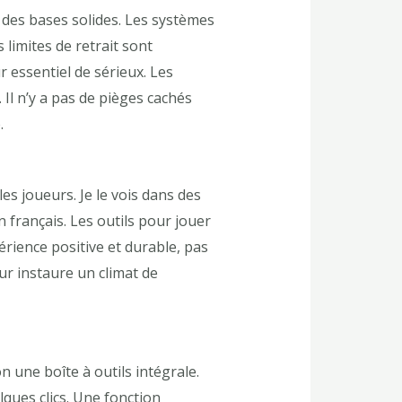
r des bases solides. Les systèmes
limites de retrait sont
r essentiel de sérieux. Les
Il n’y a pas de pièges cachés
.
les joueurs. Je le vois dans des
n français. Les outils pour jouer
rience positive et durable, pas
r instaure un climat de
n une boîte à outils intégrale.
ques clics. Une fonction