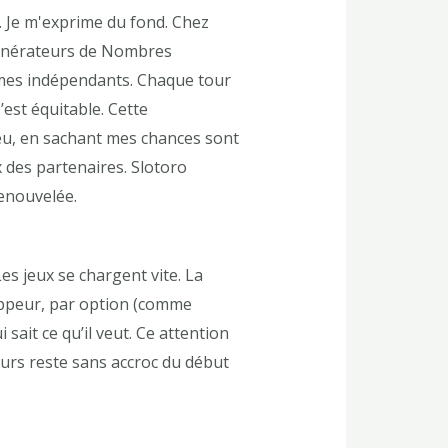
 Je m'exprime du fond. Chez
Générateurs de Nombres
smes indépendants. Chaque tour
’est équitable. Cette
jeu, en sachant mes chances sont
x des partenaires. Slotoro
renouvelée.
Les jeux se chargent vite. La
loppeur, par option (comme
ait ce qu’il veut. Ce attention
urs reste sans accroc du début