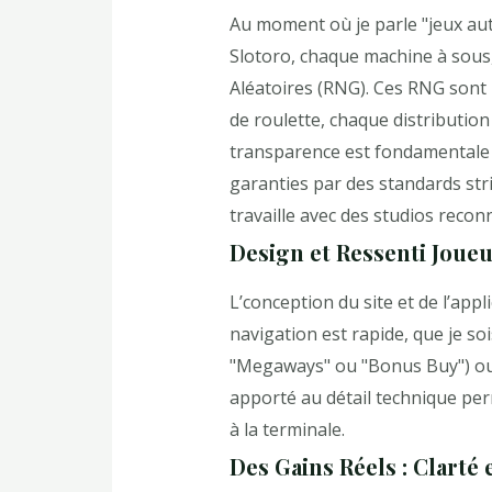
Au moment où je parle "jeux au
Slotoro, chaque machine à sous
Aléatoires (RNG). Ces RNG sont
de roulette, chaque distribution
transparence est fondamentale p
garanties par des standards stri
travaille avec des studios recon
Design et Ressenti Joueu
L’conception du site et de l’appl
navigation est rapide, que je s
"Megaways" ou "Bonus Buy") ou pa
apporté au détail technique per
à la terminale.
Des Gains Réels : Clarté e