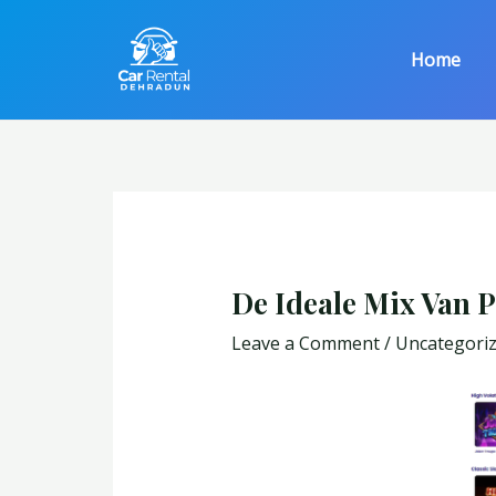
Skip
Post
to
navigation
Home
content
De Ideale Mix Van P
Leave a Comment
/
Uncategori