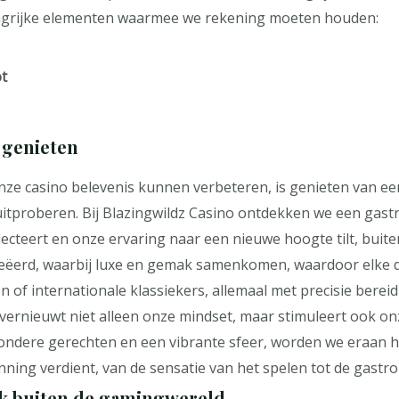
elangrijke elementen waarmee we rekening moeten houden:
t
 genieten
ze casino belevenis kunnen verbeteren, is genieten van een
uitproberen. Bij Blazingwildz Casino ontdekken we een gastr
flecteert en onze ervaring naar een nieuwe hoogte tilt, buite
eëerd, waarbij luxe en gemak samenkomen, waardoor elke d
en of internationale klassiekers, allemaal met precisie bere
ernieuwt niet alleen onze mindset, maar stimuleert ook onz
zondere gerechten en een vibrante sfeer, worden we eraan h
nning verdient, van de sensatie van het spelen tot de gastr
 buiten de gamingwereld.