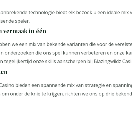
anbrekende technologie biedt elk bezoek u een ideale mix va
isende speler.
en vermaak in één
hebben we een mix van bekende varianten die voor de vereis
n onderzoeken die ons spel kunnen verbeteren en onze ka
tegelijkertijd onze skills aanscherpen bij Blazingwildz Casi
ten
dz Casino bieden een spannende mix van strategie en spanni
om onder de knie te krijgen, richten we ons op drie bekende