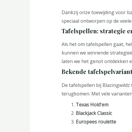
Dankzij onze toewijding voor ba
speciaal ontworpen op de veele
Tafelspellen: strategie 
Als het om tafelspellen gaat, 
kunnen we winnende strategieë
laten we het genot ontdekken en 
Bekende tafelspelvarian
De tafelspellen bij Blazingwil
terugkomen. Met vele varianten 
Texas Hold'em
Blackjack Classic
Europees roulette