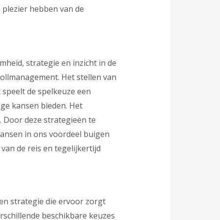
e plezier hebben van de
mheid, strategie en inzicht in de
rollmanagement. Het stellen van
 speelt de spelkeuze een
ige kansen bieden. Het
. Door deze strategieën te
ansen in ons voordeel buigen
an de reis en tegelijkertijd
n strategie die ervoor zorgt
erschillende beschikbare keuzes