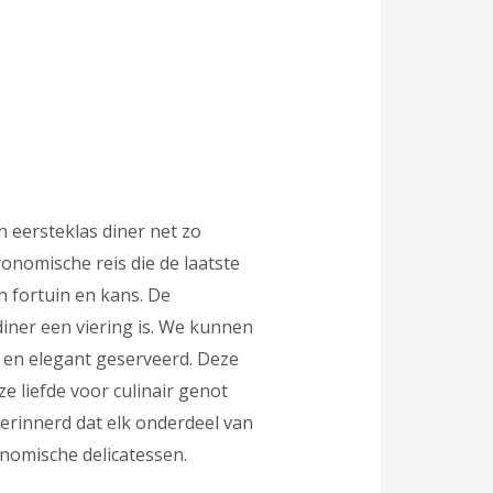
 eersteklas diner net zo
onomische reis die de laatste
n fortuin en kans. De
iner een viering is. We kunnen
id en elegant geserveerd. Deze
e liefde voor culinair genot
erinnerd dat elk onderdeel van
onomische delicatessen.