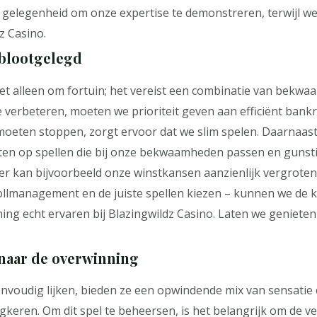
p gelegenheid om onze expertise te demonstreren, terwijl w
z Casino.
 blootgelegd
iet alleen om fortuin; het vereist een combinatie van bekwaa
 verbeteren, moeten we prioriteit geven aan efficiënt bank
oeten stoppen, zorgt ervoor dat we slim spelen. Daarnaast
chten op spellen die bij onze bekwaamheden passen en gunst
er kan bijvoorbeeld onze winstkansen aanzienlijk vergroten
llmanagement en de juiste spellen kiezen – kunnen we de k
ng echt ervaren bij Blazingwildz Casino. Laten we genieten v
 naar de overwinning
voudig lijken, bieden ze een opwindende mix van sensatie e
gkeren. Om dit spel te beheersen, is het belangrijk om de v