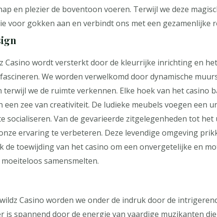
hap en plezier de boventoon voeren. Terwijl we deze magisc
 voor gokken aan en verbindt ons met een gezamenlijke reis
sign
z Casino wordt versterkt door de kleurrijke inrichting en het
ascineren. We worden verwelkomd door dynamische muursc
n terwijl we de ruimte verkennen. Elke hoek van het casino b
 een zee van creativiteit. De ludieke meubels voegen een un
 te socialiseren. Van de gevarieerde zitgelegenheden tot het
nze ervaring te verbeteren. Deze levendige omgeving prikke
ok de toewijding van het casino om een onvergetelijke en mo
t moeiteloos samensmelten.
ildz Casino worden we onder de indruk door de intrigerende
eer is spannend door de energie van vaardige muzikanten d