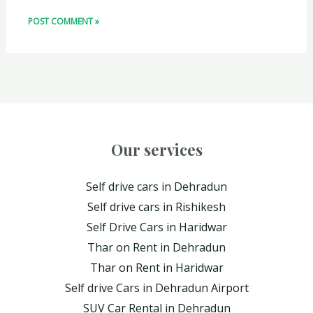
Our services
Self drive cars in Dehradun
Self drive cars in Rishikesh
Self Drive Cars in Haridwar
Thar on Rent in Dehradun
Thar on Rent in Haridwar
Self drive Cars in Dehradun Airport
SUV Car Rental in Dehradun