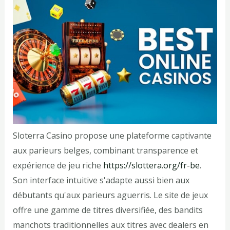
Sloterra Casino propose une plateforme captivante
aux parieurs belges, combinant transparence et
expérience de jeu riche
https://slottera.org/fr-be
.
Son interface intuitive s'adapte aussi bien aux
débutants qu'aux parieurs aguerris. Le site de jeux
offre une gamme de titres diversifiée, des bandits
manchots traditionnelles aux titres avec dealers en