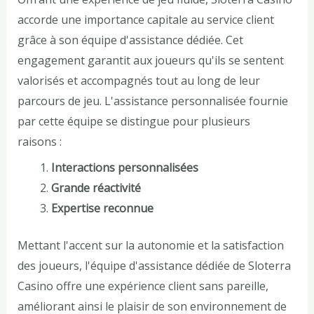
accorde une importance capitale au service client
grâce à son équipe d'assistance dédiée. Cet
engagement garantit aux joueurs qu'ils se sentent
valorisés et accompagnés tout au long de leur
parcours de jeu. L'assistance personnalisée fournie
par cette équipe se distingue pour plusieurs
raisons :
Interactions personnalisées
Grande réactivité
Expertise reconnue
Mettant l'accent sur la autonomie et la satisfaction
des joueurs, l'équipe d'assistance dédiée de Sloterra
Casino offre une expérience client sans pareille,
améliorant ainsi le plaisir de son environnement de