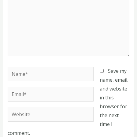
Name*
Save my
name, email,
and website
Email*
in this
browser for
Website
the next
time I
comment.