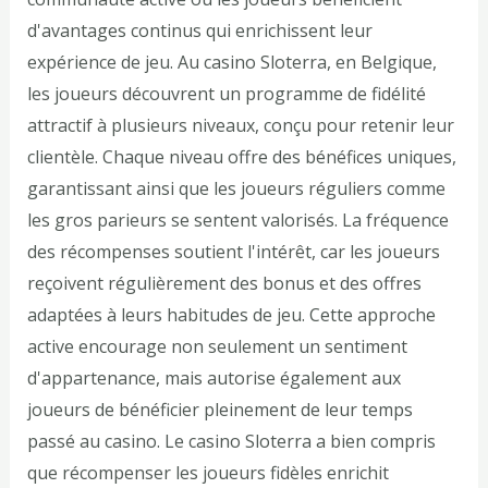
d'avantages continus qui enrichissent leur
expérience de jeu. Au casino Sloterra, en Belgique,
les joueurs découvrent un programme de fidélité
attractif à plusieurs niveaux, conçu pour retenir leur
clientèle. Chaque niveau offre des bénéfices uniques,
garantissant ainsi que les joueurs réguliers comme
les gros parieurs se sentent valorisés. La fréquence
des récompenses soutient l'intérêt, car les joueurs
reçoivent régulièrement des bonus et des offres
adaptées à leurs habitudes de jeu. Cette approche
active encourage non seulement un sentiment
d'appartenance, mais autorise également aux
joueurs de bénéficier pleinement de leur temps
passé au casino. Le casino Sloterra a bien compris
que récompenser les joueurs fidèles enrichit