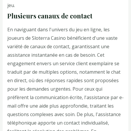
jeu.
Plusieurs canaux de contact
En naviguant dans l'univers du jeu en ligne, les
joueurs de Sloterra Casino bénéficient d'une vaste
variété de canaux de contact, garantissant une
assistance instantanée en cas de besoin. Cet
engagement envers un service client exemplaire se
traduit par de multiples options, notamment le chat
en direct, où des réponses rapides sont proposées
pour les demandes urgentes. Pour ceux qui
préfèrent la communication écrite, l'assistance par e-
mail offre une aide plus approfondie, traitant les
questions complexes avec soin. De plus, l'assistance
téléphonique apporte un contact individualisé,