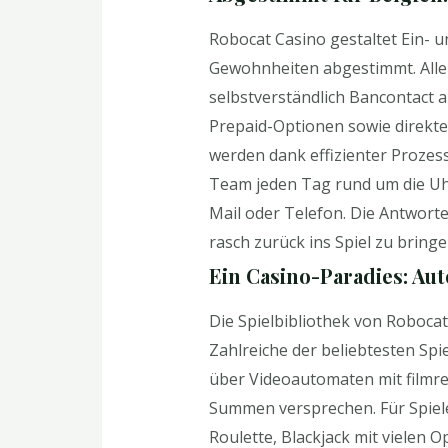
Robocat Casino gestaltet Ein- u
Gewohnheiten abgestimmt. Alle
selbstverständlich Bancontact al
Prepaid-Optionen sowie direkt
werden dank effizienter Prozess
Team jeden Tag rund um die Uhr 
Mail oder Telefon. Die Antworte
rasch zurück ins Spiel zu bringe
Ein Casino-Paradies: Au
Die Spielbibliothek von Roboca
Zahlreiche der beliebtesten Sp
über Videoautomaten mit filmre
Summen versprechen. Für Spieler
Roulette, Blackjack mit vielen O