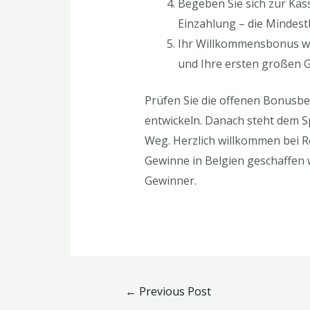
Begeben Sie sich zur Kas
Einzahlung – die Mindest
Ihr Willkommensbonus wird
und Ihre ersten großen 
Prüfen Sie die offenen Bonusb
entwickeln. Danach steht dem S
Weg. Herzlich willkommen bei Ro
Gewinne in Belgien geschaffen 
Gewinner.
←
Previous Post