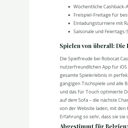
Wöchentliche Cashback-A
Freispiel-Freitage für be
Einladungsturniere mit R
Saisonale und Feiertags
Spielen von überall: Di
Die Spielfreude bei Robocat Ca
nutzerfreundlichen App für iOS
gesamte Spielerlebnis in perfekt
gängigen Tischspiele und alle 
und das für Touch optimierte D
auf dem Sofa – die nächste Cha
von der Website laden, mit den 
Erfahrung so sehr, dass sie sie
Abgestimmt für Belgien