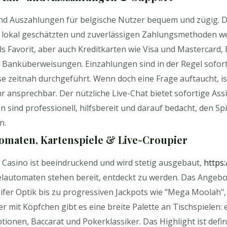
nd Auszahlungen für belgische Nutzer bequem und zügig. Die 
 lokal geschätzten und zuverlässigen Zahlungsmethoden we
s Favorit, aber auch Kreditkarten wie Visa und Mastercard, E
e Banküberweisungen. Einzahlungen sind in der Regel sofor
e zeitnah durchgeführt. Wenn doch eine Frage auftaucht, is
ansprechbar. Der nützliche Live-Chat bietet sofortige Assis
n sind professionell, hilfsbereit und darauf bedacht, den Sp
n.
tomaten, Kartenspiele & Live-Croupier
t Casino ist beeindruckend und wird stetig ausgebaut,
https
ielautomaten stehen bereit, entdeckt zu werden. Das Angeb
ifer Optik bis zu progressiven Jackpots wie "Mega Moolah"
 mit Köpfchen gibt es eine breite Palette an Tischspielen:
ptionen, Baccarat und Pokerklassiker. Das Highlight ist defin