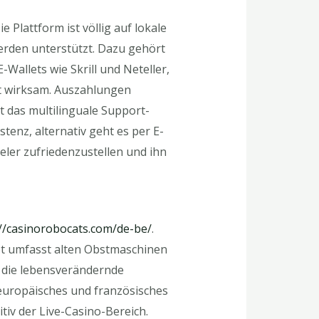
Plattform ist völlig auf lokale
rden unterstützt. Dazu gehört
-Wallets wie Skrill und Neteller,
t wirksam. Auszahlungen
t das multilinguale Support-
tenz, alternativ geht es per E-
ieler zufriedenzustellen und ihn
://casinorobocats.com/de-be/
.
ot umfasst alten Obstmaschinen
, die lebensverändernde
 europäisches und französisches
itiv der Live-Casino-Bereich.