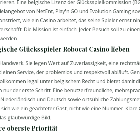
ieren. Eine belgische Lizenz der Glücksspielkommission (BG
langebot von NetEnt, Play'n GO und Evolution Gaming sowi
striert, wie ein Casino arbeitet, das seine Spieler ernst n
erschafft. Die Mission ist einfach: Jeder Besuch soll zu ein
 werden.
sche Glücksspieler Robocat Casino lieben
 Handwerk. Sie legen Wert auf Zuverlässigkeit, eine rechtmä
nen Service, der problemlos und respektvoll abläuft. Genau
vollkommen legal unter belgischem Recht und bietet damit di
ch nur der erste Schritt. Eine benutzerfreundliche, mehrspra
 Niederländisch und Deutsch sowie ortsübliche Zahlungsmet
 sich wie ein geachteter Gast, nicht wie eine Nummer. Klar
das glaubwürdige Bild.
e oberste Priorität