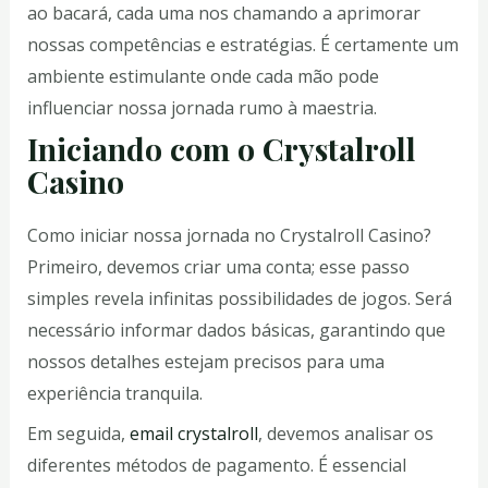
ao bacará, cada uma nos chamando a aprimorar
nossas competências e estratégias. É certamente um
ambiente estimulante onde cada mão pode
influenciar nossa jornada rumo à maestria.
Iniciando com o Crystalroll
Casino
Como iniciar nossa jornada no Crystalroll Casino?
Primeiro, devemos criar uma conta; esse passo
simples revela infinitas possibilidades de jogos. Será
necessário informar dados básicas, garantindo que
nossos detalhes estejam precisos para uma
experiência tranquila.
Em seguida,
email crystalroll
, devemos analisar os
diferentes métodos de pagamento. É essencial