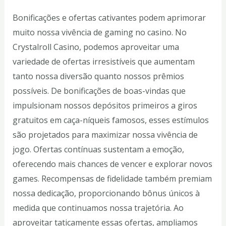
Bonificações e ofertas cativantes podem aprimorar
muito nossa vivência de gaming no casino. No
Crystalroll Casino, podemos aproveitar uma
variedade de ofertas irresistíveis que aumentam
tanto nossa diversão quanto nossos prêmios
possíveis. De bonificações de boas-vindas que
impulsionam nossos depósitos primeiros a giros
gratuitos em caça-níqueis famosos, esses estímulos
são projetados para maximizar nossa vivência de
jogo. Ofertas contínuas sustentam a emoção,
oferecendo mais chances de vencer e explorar novos
games. Recompensas de fidelidade também premiam
nossa dedicação, proporcionando bônus únicos à
medida que continuamos nossa trajetória. Ao
aproveitar taticamente essas ofertas, ampliamos