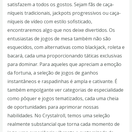
satisfazem a todos os gostos. Sejam fãs de caça-
níqueis tradicionais, jackpots progressivos ou caça-
níqueis de vídeo com estilo sofisticado,
encontraremos algo que nos deixe divertidos. Os
entusiastas de jogos de mesa também não são
esquecidos, com alternativas como blackjack, roleta e
bacará, cada uma proporcionando táticas exclusivas
para dominar. Para aqueles que apreciam a emoção
da fortuna, a seleção de jogos de ganhos
instantâneos e raspadinhas é ampla e cativante. É
também empolgante ver categorias de especialidade
como pôquer e jogos tematizados, cada uma cheia
de oportunidades para aprimorar nossas
habilidades. No Crystalroll, temos uma seleção
realmente substancial que torna cada momento de