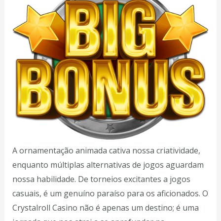
A ornamentação animada cativa nossa criatividade,
enquanto múltiplas alternativas de jogos aguardam
nossa habilidade. De torneios excitantes a jogos
casuais, é um genuíno paraíso para os aficionados. O
Crystalroll Casino não é apenas um destino; é uma