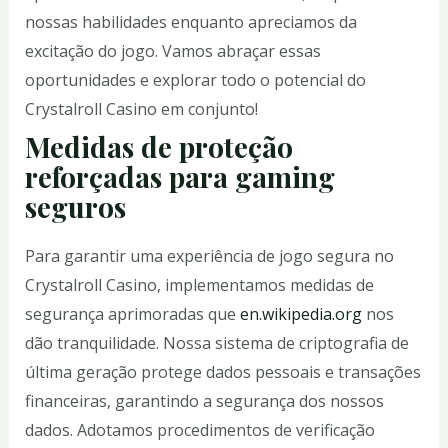
nossas habilidades enquanto apreciamos da
excitação do jogo. Vamos abraçar essas
oportunidades e explorar todo o potencial do
Crystalroll Casino em conjunto!
Medidas de proteção
reforçadas para gaming
seguros
Para garantir uma experiência de jogo segura no
Crystalroll Casino, implementamos medidas de
segurança aprimoradas que
en.wikipedia.org
nos
dão tranquilidade. Nossa sistema de criptografia de
última geração protege dados pessoais e transações
financeiras, garantindo a segurança dos nossos
dados. Adotamos procedimentos de verificação