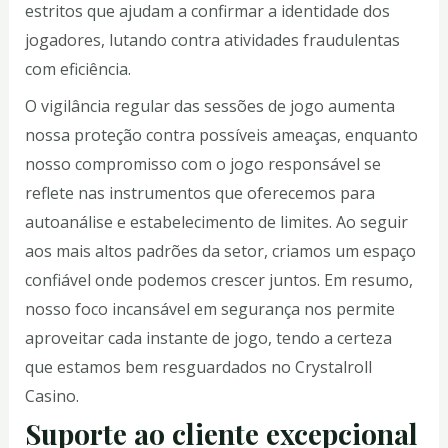
estritos que ajudam a confirmar a identidade dos
jogadores, lutando contra atividades fraudulentas
com eficiência.
O vigilância regular das sessões de jogo aumenta
nossa proteção contra possíveis ameaças, enquanto
nosso compromisso com o jogo responsável se
reflete nas instrumentos que oferecemos para
autoanálise e estabelecimento de limites. Ao seguir
aos mais altos padrões da setor, criamos um espaço
confiável onde podemos crescer juntos. Em resumo,
nosso foco incansável em segurança nos permite
aproveitar cada instante de jogo, tendo a certeza
que estamos bem resguardados no Crystalroll
Casino.
Suporte ao cliente excepcional