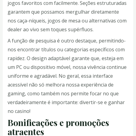
jogos favoritos com facilmente. Seções estruturadas
garantem que possamos mergulhar diretamente
nos caça-níqueis, jogos de mesa ou alternativas com
dealer ao vivo sem toques supérfluos.
A função de pesquisa é outro destaque, permitindo-
nos encontrar títulos ou categorias específicos com
rapidez. O design adaptável garante que, esteja em
um PC ou dispositivo móvel, nossa vivência continue
uniforme e agradável. No geral, essa interface
acessível não só melhora nossa experiência de
gaming, como também nos permite focar no que
verdadeiramente é importante: divertir-se e ganhar
no casino!
Bonificações e promoções
atraentes