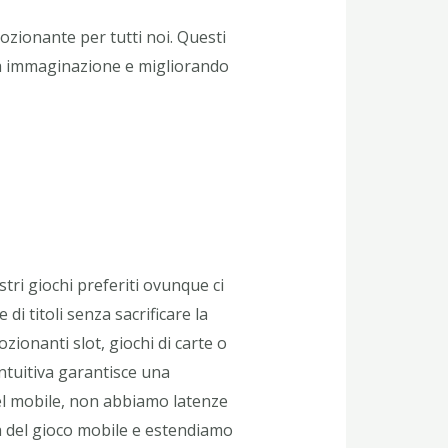
ozionante per tutti noi. Questi
tra immaginazione e migliorando
tri giochi preferiti ovunque ci
i titoli senza sacrificare la
zionanti slot, giochi di carte o
ntuitiva garantisce una
del mobile, non abbiamo latenze
ità del gioco mobile e estendiamo