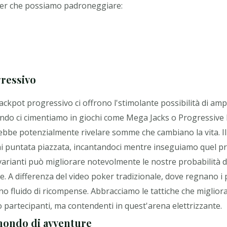
oker che possiamo padroneggiare:
gressivo
ackpot progressivo ci offrono l'stimolante possibilità di ampl
ando ci cimentiamo in giochi come Mega Jacks o Progressive
bbe potenzialmente rivelare somme che cambiano la vita. Il 
ni puntata piazzata, incantandoci mentre inseguiamo quel 
varianti può migliorare notevolmente le nostre probabilità di
. A differenza del video poker tradizionale, dove regnano i p
no fluido di ricompense. Abbracciamo le tattiche che migliora
 partecipanti, ma contendenti in quest'arena elettrizzante.
 mondo di avventure