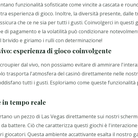
entano funzionalità sofisticate come vincite a cascata e ro
 esperienza di gioco. Inoltre, la diversità presente, dalle t
ssicura che ce ne sia per tutti i gusti. Coinvolgerci in quest
ee di pagamento e la volatilità può condizionare notevolment
brivido e giriamo i rulli con determinazione!
vivo: esperienza di gioco coinvolgente
roupier dal vivo, non possiamo evitare di ammirare l'intera
o trasporta l'atmosfera del casinò direttamente nelle nost
soddisfano tutti i gusti. Esploriamo come queste funzionalit
e in tempo reale
portano un pezzo di Las Vegas direttamente sui nostri scherm
da battere. Ciò che caratterizza questi giochi è l'interazio
tri giocatori. Questa ambiente accattivante esalta il nostro 