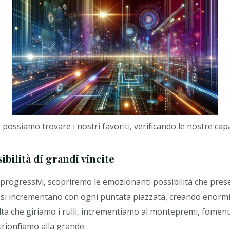
a, possiamo trovare i nostri favoriti, verificando le nostre c
ibilità di grandi vincite
progressivi, scopriremo le emozionanti possibilità che prese
t si incrementano con ogni puntata piazzata, creando enormi 
lta che giriamo i rulli, incrementiamo al montepremi, foment
rionfiamo alla grande.