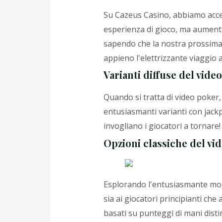
Su Cazeus Casino, abbiamo acce
esperienza di gioco, ma aumenta
sapendo che la nostra prossima
appieno l'elettrizzante viaggio a
Varianti diffuse del vide
Quando si tratta di video poker,
entusiasmanti varianti con jackp
invogliano i giocatori a tornare!
Opzioni classiche del vi
Esplorando l'entusiasmante mon
sia ai giocatori principianti ch
basati su punteggi di mani disti