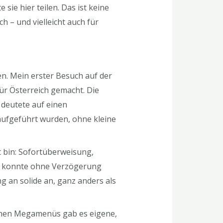
ie hier teilen. Das ist keine
 – und vielleicht auch für
en. Mein erster Besuch auf der
ür Österreich gemacht. Die
 deutete auf einen
aufgeführt wurden, ohne kleine
 bin: Sofortüberweisung,
ch konnte ohne Verzögerung
g an solide an, ganz anders als
tlichen Megamenüs gab es eigene,