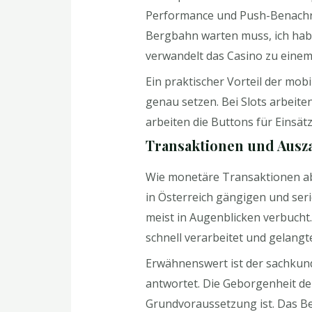
Performance und Push-Benachric
Bergbahn warten muss, ich habe
verwandelt das Casino zu einem 
Ein praktischer Vorteil der mob
genau setzen. Bei Slots arbeite
arbeiten die Buttons für Einsätz
Transaktionen und Ausza
Wie monetäre Transaktionen abg
in Österreich gängigen und se
meist in Augenblicken verbuch
schnell verarbeitet und gelangt
Erwähnenswert ist der sachkun
antwortet. Die Geborgenheit de
Grundvoraussetzung ist. Das Be