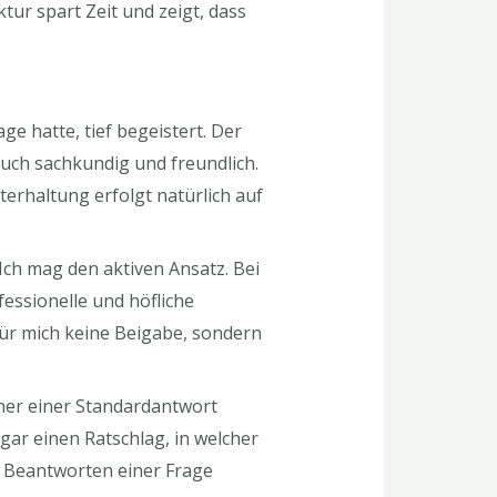
tur spart Zeit und zeigt, dass
ge hatte, tief begeistert. Der
auch sachkundig und freundlich.
terhaltung erfolgt natürlich auf
Ich mag den aktiven Ansatz. Bei
essionelle und höfliche
für mich keine Beigabe, sondern
einer einer Standardantwort
gar einen Ratschlag, in welcher
he Beantworten einer Frage