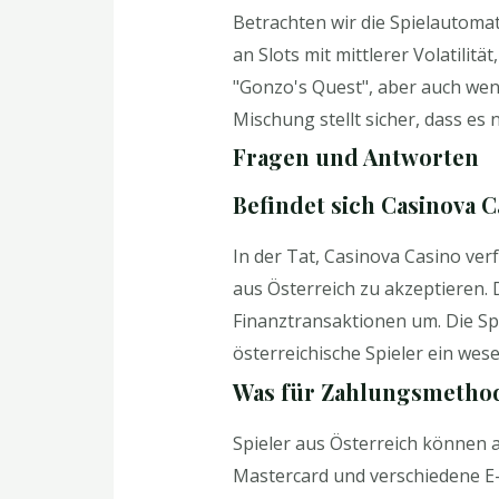
Betrachten wir die Spielautoma
an Slots mit mittlerer Volatilitä
"Gonzo's Quest", aber auch wen
Mischung stellt sicher, dass es
Fragen und Antworten
Befindet sich Casinova 
In der Tat, Casinova Casino verf
aus Österreich zu akzeptieren.
Finanztransaktionen um. Die Spi
österreichische Spieler ein wese
Was für Zahlungsmethod
Spieler aus Österreich können 
Mastercard und verschiedene E-