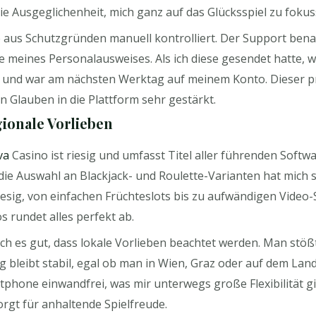
e Ausgeglichenheit, mich ganz auf das Glücksspiel zu fokus
aus Schutzgründen manuell kontrolliert. Der Support benac
e meines Personalausweises. Als ich diese gesendet hatte, 
 und war am nächsten Werktag auf meinem Konto. Dieser pr
n Glauben in die Plattform sehr gestärkt.
gionale Vorlieben
va
Casino ist riesig und umfasst Titel aller führenden Softwa
die Auswahl an Blackjack- und Roulette-Varianten hat mich 
esig, von einfachen Früchteslots bis zu aufwändigen Video-S
s rundet alles perfekt ab.
ch es gut, dass lokale Vorlieben beachtet werden. Man stößt 
g bleibt stabil, egal ob man in Wien, Graz oder auf dem Lan
phone einwandfrei, was mir unterwegs große Flexibilität gi
gt für anhaltende Spielfreude.