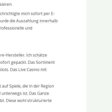
sieren.
hrichtigte mich sofort per E-
wurde die Auszahlung innerhalb
ofessionelle und
re-Hersteller. Ich schätze
sofort gepackt. Das Sortiment
lots. Das Live Casino mit
auf Spiele, die in der Region
d unterwegs ist. Das Ganze
bt. Diese wohl strukturierte