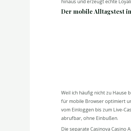
hinaus und erzeugt echte Loyali
Der mobile Alltagstest i
Weil ich häufig nicht zu Hause 
für mobile Browser optimiert un
vom Einloggen bis zum Live-Casi
abrufbar, ohne Einbußen.
Die separate Casinova Casino A