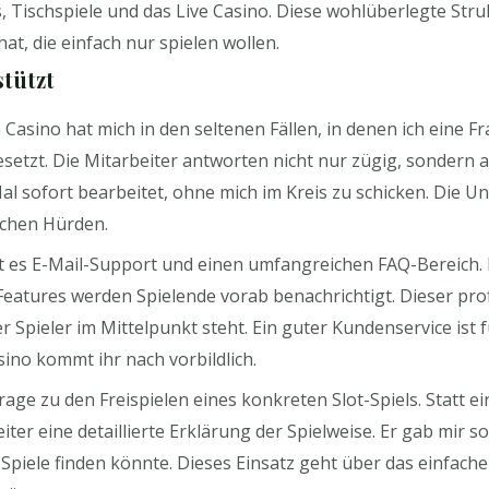
, Tischspiele und das Live Casino. Diese wohlüberlegte Struk
at, die einfach nur spielen wollen.
tützt
asino hat mich in den seltenen Fällen, in denen ich eine Fra
esetzt. Die Mitarbeiter antworten nicht nur zügig, sondern 
l sofort bearbeitet, ohne mich im Kreis zu schicken. Die Un
ischen Hürden.
bt es E-Mail-Support und einen umfangreichen FAQ-Bereich. 
atures werden Spielende vorab benachrichtigt. Dieser prof
 Spieler im Mittelpunkt steht. Ein guter Kundenservice ist 
sino kommt ihr nach vorbildlich.
Frage zu den Freispielen eines konkreten Slot-Spiels. Statt 
er eine detaillierte Erklärung der Spielweise. Er gab mir so
 Spiele finden könnte. Dieses Einsatz geht über das einfac