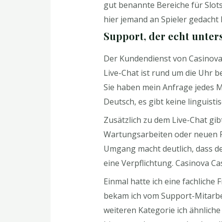
gut benannte Bereiche für Slots
hier jemand an Spieler gedacht h
Support, der echt unters
Der Kundendienst von Casinova C
Live-Chat ist rund um die Uhr b
Sie haben mein Anfrage jedes Ma
Deutsch, es gibt keine linguist
Zusätzlich zu dem Live-Chat gi
Wartungsarbeiten oder neuen Fe
Umgang macht deutlich, dass der
eine Verpflichtung. Casinova Ca
Einmal hatte ich eine fachliche 
bekam ich vom Support-Mitarbeit
weiteren Kategorie ich ähnliche