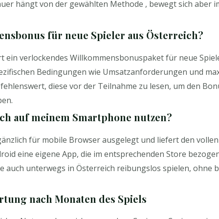
auer hängt von der gewählten Methode , bewegt sich aber i
nsbonus für neue Spieler aus Österreich?
t ein verlockendes Willkommensbonuspaket für neue Spieler 
 spezifischen Bedingungen wie Umsatzanforderungen und maxi
pfehlenswert, diese vor der Teilnahme zu lesen, um den Bo
ben.
uch auf meinem Smartphone nutzen?
t gänzlich für mobile Browser ausgelegt und liefert den voll
droid eine eigene App, die im entsprechenden Store bezogen
e auch unterwegs in Österreich reibungslos spielen, ohne b
rtung nach Monaten des Spiels