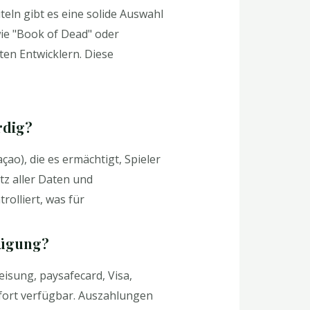
eln gibt es eine solide Auswahl
 wie "Book of Dead" oder
en Entwicklern. Diese
rdig?
çao), die es ermächtigt, Spieler
tz aller Daten und
olliert, was für
fügung?
isung, paysafecard, Visa,
ofort verfügbar. Auszahlungen