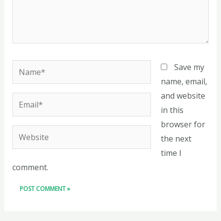
Name*
Save my
name, email,
and website
Email*
in this
browser for
Website
the next
time I
comment.