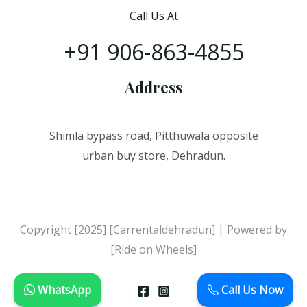
Call Us At
+91 906-863-4855
Address
Shimla bypass road, Pitthuwala opposite
urban buy store, Dehradun.
Copyright [2025] [Carrentaldehradun] | Powered by
[Ride on Wheels]
WhatsApp
Call Us Now