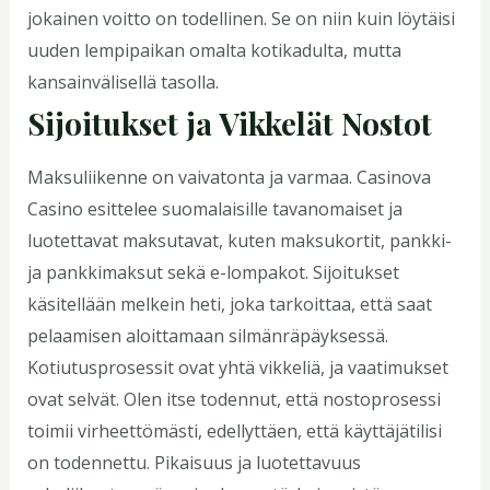
jokainen voitto on todellinen. Se on niin kuin löytäisi
uuden lempipaikan omalta kotikadulta, mutta
kansainvälisellä tasolla.
Sijoitukset ja Vikkelät Nostot
Maksuliikenne on vaivatonta ja varmaa. Casinova
Casino esittelee suomalaisille tavanomaiset ja
luotettavat maksutavat, kuten maksukortit, pankki-
ja pankkimaksut sekä e-lompakot. Sijoitukset
käsitellään melkein heti, joka tarkoittaa, että saat
pelaamisen aloittamaan silmänräpäyksessä.
Kotiutusprosessit ovat yhtä vikkeliä, ja vaatimukset
ovat selvät. Olen itse todennut, että nostoprosessi
toimii virheettömästi, edellyttäen, että käyttäjätilisi
on todennettu. Pikaisuus ja luotettavuus