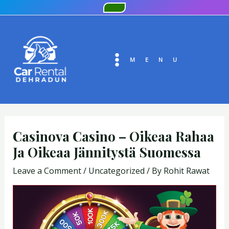
Skip
Post
to
navigation
MAIN
content
MENU
MENU
Casinova Casino – Oikeaa Rahaa
Ja Oikeaa Jännitystä Suomessa
Leave a Comment
/
Uncategorized
/ By
Rohit Rawat