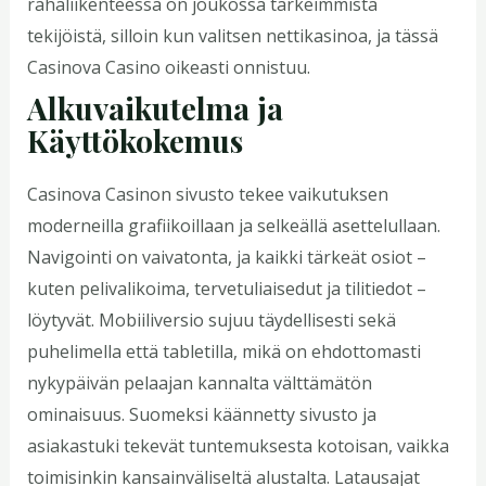
rahaliikenteessä on joukossa tärkeimmistä
tekijöistä, silloin kun valitsen nettikasinoa, ja tässä
Casinova Casino oikeasti onnistuu.
Alkuvaikutelma ja
Käyttökokemus
Casinova Casinon sivusto tekee vaikutuksen
moderneilla grafiikoillaan ja selkeällä asettelullaan.
Navigointi on vaivatonta, ja kaikki tärkeät osiot –
kuten pelivalikoima, tervetuliaisedut ja tilitiedot –
löytyvät. Mobiiliversio sujuu täydellisesti sekä
puhelimella että tabletilla, mikä on ehdottomasti
nykypäivän pelaajan kannalta välttämätön
ominaisuus. Suomeksi käännetty sivusto ja
asiakastuki tekevät tuntemuksesta kotoisan, vaikka
toimisinkin kansainväliseltä alustalta. Latausajat