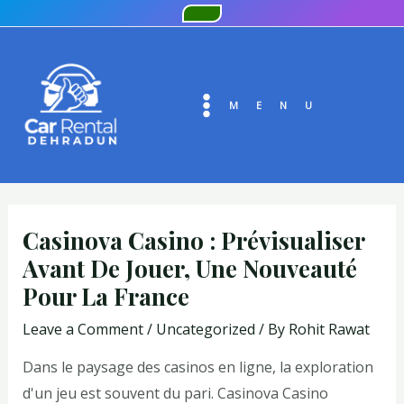
Skip
Post
to
navigation
MAIN
content
MENU
MENU
Casinova Casino : Prévisualiser
Avant De Jouer, Une Nouveauté
Pour La France
Leave a Comment
/
Uncategorized
/ By
Rohit Rawat
Dans le paysage des casinos en ligne, la exploration
d'un jeu est souvent du pari. Casinova Casino