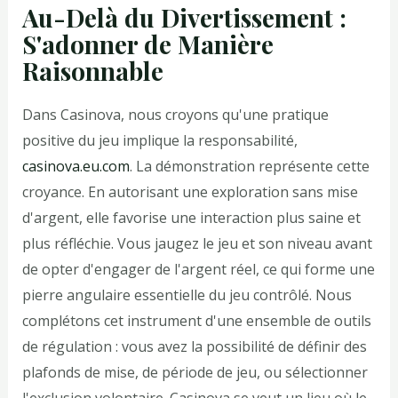
Au-Delà du Divertissement :
S'adonner de Manière
Raisonnable
Dans Casinova, nous croyons qu'une pratique
positive du jeu implique la responsabilité,
casinova.eu.com
. La démonstration représente cette
croyance. En autorisant une exploration sans mise
d'argent, elle favorise une interaction plus saine et
plus réfléchie. Vous jaugez le jeu et son niveau avant
de opter d'engager de l'argent réel, ce qui forme une
pierre angulaire essentielle du jeu contrôlé. Nous
complétons cet instrument d'une ensemble de outils
de régulation : vous avez la possibilité de définir des
plafonds de mise, de période de jeu, ou sélectionner