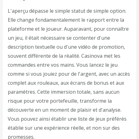
L'aperçu dépasse le simple statut de simple option.
Elle change fondamentalement le rapport entre la
plateforme et le joueur. Auparavant, pour connaître
un jeu, il était nécessaire se contenter d'une
description textuelle ou d'une vidéo de promotion,
souvent différente de la réalité. Casinova met les
commandes entre vos mains. Vous lancez le jeu
comme si vous jouiez pour de l'argent, avec un accès
complet aux rouleaux, aux écrans de bonus et aux
paramètres. Cette immersion totale, sans aucun
risque pour votre portefeuille, transforme la
découverte en un moment de plaisir et d'analyse.
Vous pouvez ainsi établir une liste de jeux préférés
établie sur une expérience réelle, et non sur des
promesses.