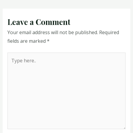
Leave a Comment
Your email address will not be published.
Required
fields are marked
*
Type
here..