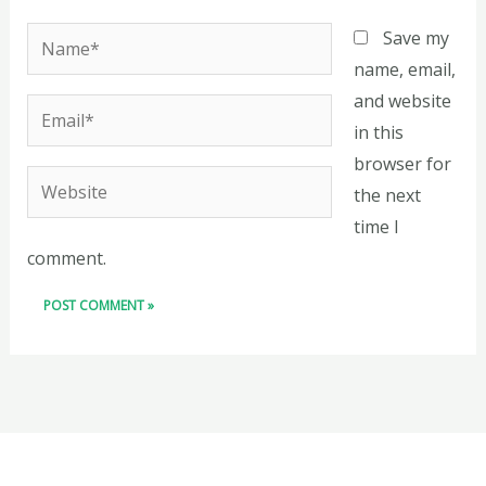
Name*
Save my
name, email,
and website
Email*
in this
browser for
Website
the next
time I
comment.