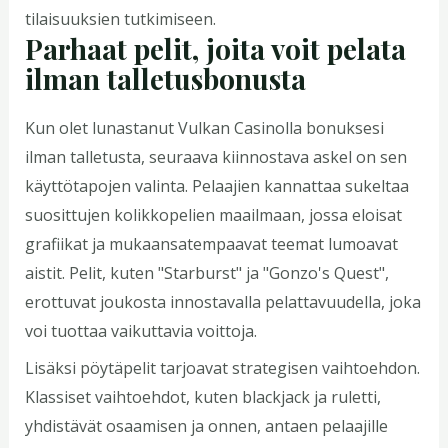
tilaisuuksien tutkimiseen.
Parhaat pelit, joita voit pelata
ilman talletusbonusta
Kun olet lunastanut Vulkan Casinolla bonuksesi
ilman talletusta, seuraava kiinnostava askel on sen
käyttötapojen valinta. Pelaajien kannattaa sukeltaa
suosittujen kolikkopelien maailmaan, jossa eloisat
grafiikat ja mukaansatempaavat teemat lumoavat
aistit. Pelit, kuten "Starburst" ja "Gonzo's Quest",
erottuvat joukosta innostavalla pelattavuudella, joka
voi tuottaa vaikuttavia voittoja.
Lisäksi pöytäpelit tarjoavat strategisen vaihtoehdon.
Klassiset vaihtoehdot, kuten blackjack ja ruletti,
yhdistävät osaamisen ja onnen, antaen pelaajille