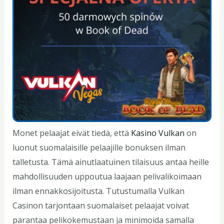
Monet pelaajat eivät tiedä, että
Kasino Vulkan
on
luonut suomalaisille pelaajille bonuksen ilman
talletusta. Tämä ainutlaatuinen tilaisuus antaa heille
mahdollisuuden uppoutua laajaan pelivalikoimaan
ilman ennakkosijoitusta. Tutustumalla Vulkan
Casinon tarjontaan suomalaiset pelaajat voivat
parantaa pelikokemustaan ja minimoida samalla