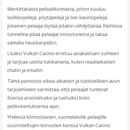
Merkittävästä pelivalikoimasta, johon kuuluu
kolikkopelejä, pöytäpelejä ja live-kasinopelejä,
jokainen pelaaja löytää jotakin viihdyttävää. Kiehtova
tunnelma pitää pelaajat innostuneina ja takaa
samalla hauskanpidon.
Lisäksi Vulkan Casino erottuu asiakastuen suhteen
ja tarjoaa useita tukikanavia, kuten reaaliaikaisen
chatin ja emailin.
Tämä panostus oikea-aikaisen ja tuloksellisen avun
tarjoamiseen varmistaa, että pelaajat tuntevat
itsensä arvostetuiksi ja tuetuiksi koko
pelikokemuksensa ajan.
Yhdessä kiinnostavien, suomalaisille pelaajille
suunniteltujen bonusten kanssa Vulkan Casino