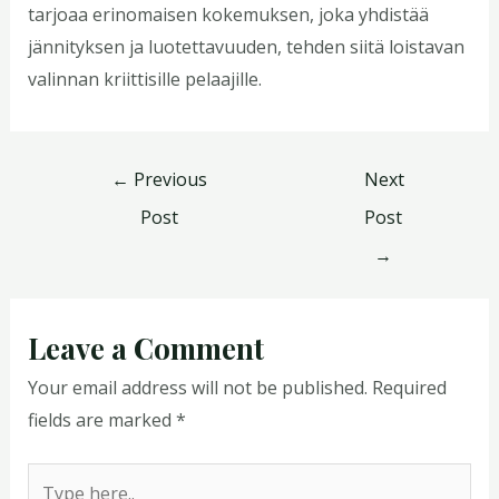
tarjoaa erinomaisen kokemuksen, joka yhdistää
jännityksen ja luotettavuuden, tehden siitä loistavan
valinnan kriittisille pelaajille.
←
Previous
Next
Post
Post
→
Leave a Comment
Your email address will not be published.
Required
fields are marked
*
Type