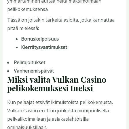
ymmärtäminen auttaa heitä maksimoimaan
pelikokemuksensa.
Tässä on joitakin tärkeitä asioita, jotka kannattaa
pitää mielessä:
Bonuskelpoisuus
Kierrätysvaatimukset
Pelirajoitukset
Vanhenemispäivät
Miksi valita Vulkan Casino
pelikokemuksesi tueksi
Kun pelaajat etsivät ikimuistoista pelikokemusta,
Vulkan Casino erottuu joukosta monipuolisella
pelivalikoimallaan ja asiakaslähtöisillä
ominaisuuksillaan.