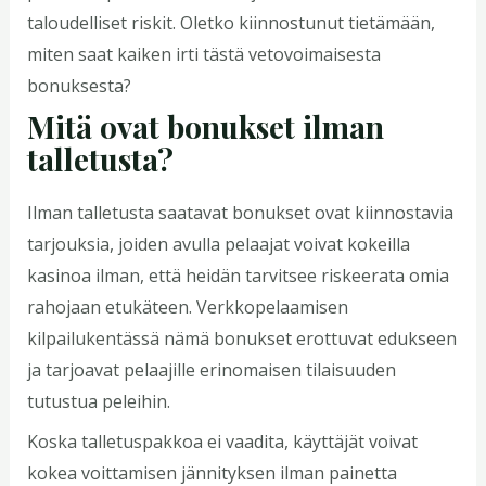
taloudelliset riskit. Oletko kiinnostunut tietämään,
miten saat kaiken irti tästä vetovoimaisesta
bonuksesta?
Mitä ovat bonukset ilman
talletusta?
Ilman talletusta saatavat bonukset ovat kiinnostavia
tarjouksia, joiden avulla pelaajat voivat kokeilla
kasinoa ilman, että heidän tarvitsee riskeerata omia
rahojaan etukäteen. Verkkopelaamisen
kilpailukentässä nämä bonukset erottuvat edukseen
ja tarjoavat pelaajille erinomaisen tilaisuuden
tutustua peleihin.
Koska talletuspakkoa ei vaadita, käyttäjät voivat
kokea voittamisen jännityksen ilman painetta