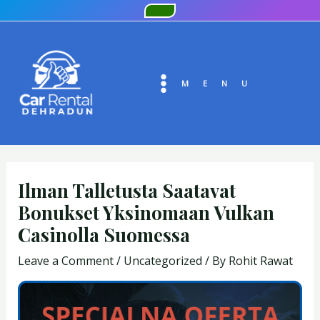
Skip
Post
to
navigation
MAIN
content
MENU
MENU
Ilman Talletusta Saatavat
Bonukset Yksinomaan Vulkan
Casinolla Suomessa
Leave a Comment
/
Uncategorized
/ By
Rohit Rawat