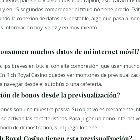
 menos paciencia y deseamos todo rápido, esta característic
 y en 15 segundos comprender el título no tiene precio. Evita
ndo la conexión de datos es inestable, algo que pasa a men
os información hoy: veloz y en movimiento.
consumen muchos datos de mi internet móvil?
 clips breves en bucle, con alta compresión, que usan much
n Rich Royal Casino puedes ver montones de previsualizacio
a navegar desde el autobús o una cafetería.
ión de bonos desde la previsualización?
ciones son una muestra pasiva. Su objetivo es meramente in
 activan las características. Para jugar un bono interactivo
modo de demostración, si el juego lo tiene.
h Royal Casino tienen esta previsualización?