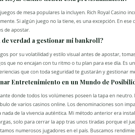
 juegos de mesa populares la incluyen. Rich Royal Casino inc
nte. Si algún juego no la tiene, es una excepción. En ese 
s de apostar.
 de verdad a gestionar mi bankroll?
uegos por su volatilidad y estilo visual antes de apostar, tom
os que no encajan con tu ritmo o tu plan para ese día. Es un
eriencias que con toda seguridad te gustarán y gestionar me
ionar Entretenimiento en un Mundo de Posibili
nte donde todos los volúmenes poseen la tapa en neutro. No
íbulo de varios casinos online. Los denominaciones son impa
a nada de la vivencia auténtica. Mi método anterior era insta
rgas, solo para cerrar la app tras unos tiradas porque el j
amos numerosos jugadores en el país. Buscamos rendimiento