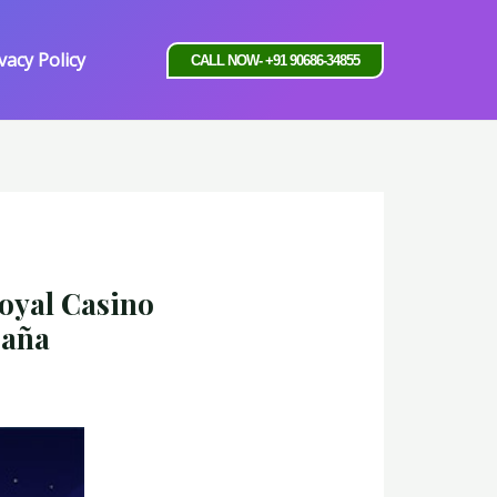
vacy Policy
CALL NOW- +91 90686-34855
oyal Casino
paña