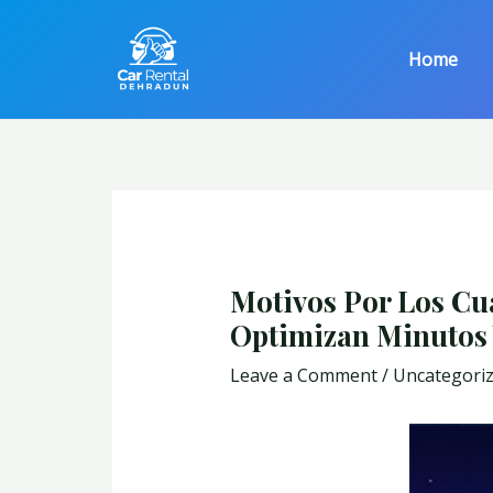
Skip
Post
to
navigation
Home
content
Motivos Por Los Cu
Optimizan Minutos 
Leave a Comment
/
Uncategori