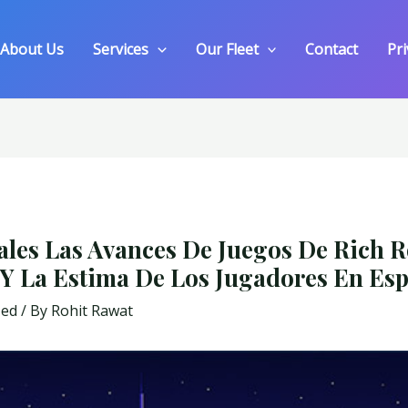
About Us
Services
Our Fleet
Contact
Pri
ales Las Avances De Juegos De Rich R
Y La Estima De Los Jugadores En Es
zed
/ By
Rohit Rawat