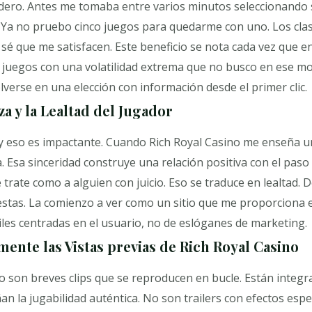
dero. Antes me tomaba entre varios minutos seleccionando 
 Ya no pruebo cinco juegos para quedarme con uno. Los clas
 sé que me satisfacen. Este beneficio se nota cada vez que e
 juegos con una volatilidad extrema que no busco en ese mo
verse en una elección con información desde el primer clic.
a y la Lealtad del Jugador
 y eso es impactante. Cuando Rich Royal Casino me enseña u
 Esa sinceridad construye una relación positiva con el paso
trate como a alguien con juicio. Eso se traduce en lealtad. 
tas. La comienzo a ver como un sitio que me proporciona e
iles centradas en el usuario, no de eslóganes de marketing.
ente las Vistas previas de Rich Royal Casino
o son breves clips que se reproducen en bucle. Están integr
la jugabilidad auténtica. No son trailers con efectos espec