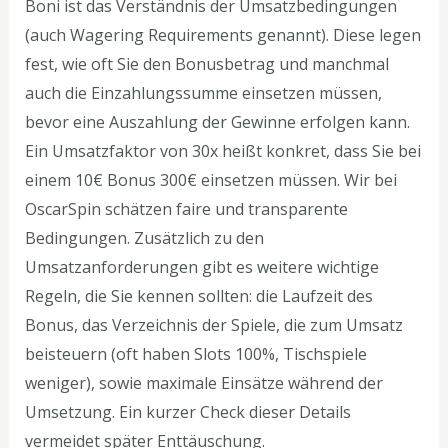
Boni ist das Verständnis der Umsatzbedingungen
(auch Wagering Requirements genannt). Diese legen
fest, wie oft Sie den Bonusbetrag und manchmal
auch die Einzahlungssumme einsetzen müssen,
bevor eine Auszahlung der Gewinne erfolgen kann.
Ein Umsatzfaktor von 30x heißt konkret, dass Sie bei
einem 10€ Bonus 300€ einsetzen müssen. Wir bei
OscarSpin schätzen faire und transparente
Bedingungen. Zusätzlich zu den
Umsatzanforderungen gibt es weitere wichtige
Regeln, die Sie kennen sollten: die Laufzeit des
Bonus, das Verzeichnis der Spiele, die zum Umsatz
beisteuern (oft haben Slots 100%, Tischspiele
weniger), sowie maximale Einsätze während der
Umsetzung. Ein kurzer Check dieser Details
vermeidet später Enttäuschung.