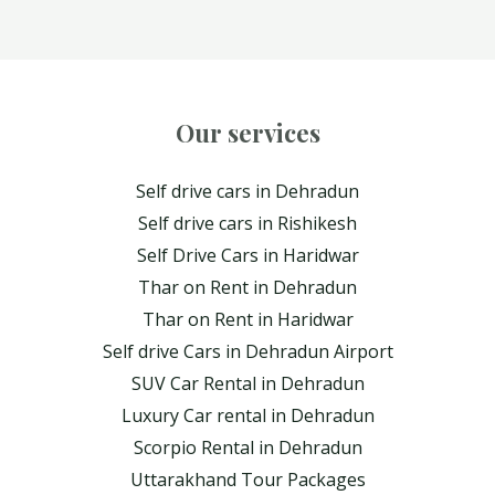
Our services
Self drive cars in Dehradun
Self drive cars in Rishikesh
Self Drive Cars in Haridwar
Thar on Rent in Dehradun
Thar on Rent in Haridwar
Self drive Cars in Dehradun Airport
SUV Car Rental in Dehradun
Luxury Car rental in Dehradun
Scorpio Rental in Dehradun
Uttarakhand Tour Packages