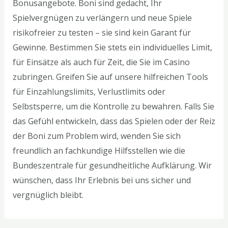
Bonusangebote. Boni sind gedacht, Ihr
Spielvergnügen zu verlängern und neue Spiele
risikofreier zu testen – sie sind kein Garant für
Gewinne. Bestimmen Sie stets ein individuelles Limit,
für Einsätze als auch für Zeit, die Sie im Casino
zubringen. Greifen Sie auf unsere hilfreichen Tools
für Einzahlungslimits, Verlustlimits oder
Selbstsperre, um die Kontrolle zu bewahren. Falls Sie
das Gefühl entwickeln, dass das Spielen oder der Reiz
der Boni zum Problem wird, wenden Sie sich
freundlich an fachkundige Hilfsstellen wie die
Bundeszentrale für gesundheitliche Aufklärung. Wir
wünschen, dass Ihr Erlebnis bei uns sicher und
vergnüglich bleibt.