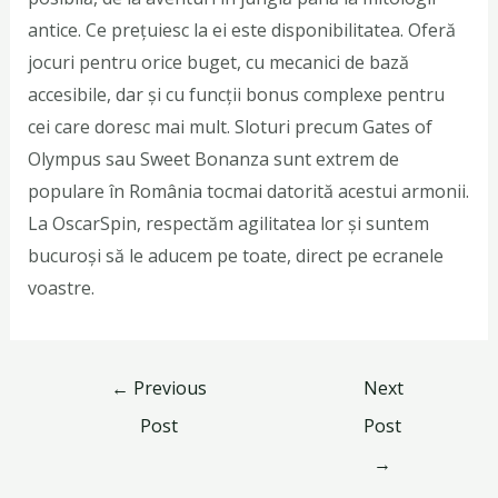
antice. Ce prețuiesc la ei este disponibilitatea. Oferă
jocuri pentru orice buget, cu mecanici de bază
accesibile, dar și cu funcții bonus complexe pentru
cei care doresc mai mult. Sloturi precum Gates of
Olympus sau Sweet Bonanza sunt extrem de
populare în România tocmai datorită acestui armonii.
La OscarSpin, respectăm agilitatea lor și suntem
bucuroși să le aducem pe toate, direct pe ecranele
voastre.
←
Previous
Next
Post
Post
→