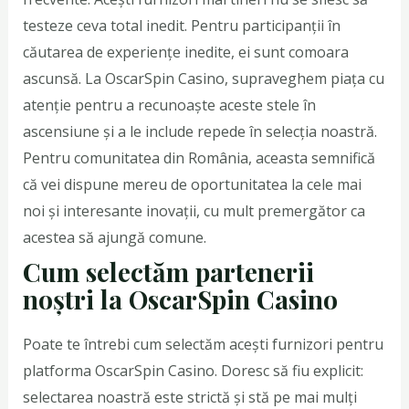
testeze ceva total inedit. Pentru participanții în
căutarea de experiențe inedite, ei sunt comoara
ascunsă. La OscarSpin Casino, supraveghem piața cu
atenție pentru a recunoaște aceste stele în
ascensiune și a le include repede în selecția noastră.
Pentru comunitatea din România, aceasta semnifică
că vei dispune mereu de oportunitatea la cele mai
noi și interesante inovații, cu mult premergător ca
acestea să ajungă comune.
Cum selectăm partenerii
noștri la OscarSpin Casino
Poate te întrebi cum selectăm acești furnizori pentru
platforma OscarSpin Casino. Doresc să fiu explicit:
selectarea noastră este strictă și stă pe mai mulți