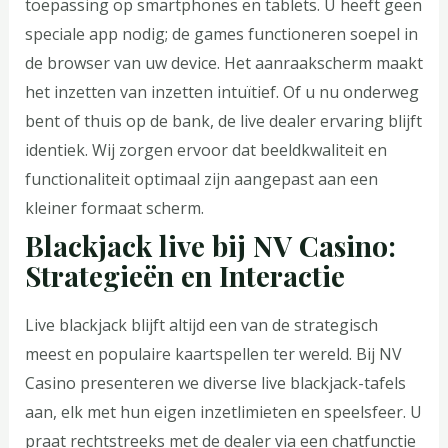
toepassing op smartphones en tablets. U heeft geen
speciale app nodig; de games functioneren soepel in
de browser van uw device. Het aanraakscherm maakt
het inzetten van inzetten intuïtief. Of u nu onderweg
bent of thuis op de bank, de live dealer ervaring blijft
identiek. Wij zorgen ervoor dat beeldkwaliteit en
functionaliteit optimaal zijn aangepast aan een
kleiner formaat scherm.
Blackjack live bij NV Casino:
Strategieën en Interactie
Live blackjack blijft altijd een van de strategisch
meest en populaire kaartspellen ter wereld. Bij NV
Casino presenteren we diverse live blackjack-tafels
aan, elk met hun eigen inzetlimieten en speelsfeer. U
praat rechtstreeks met de dealer via een chatfunctie