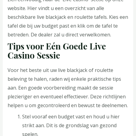
website. Hier vindt u een overzicht van alle
beschikbare live blackjack en roulette tafels. Kies een
tafel die bij uw budget past en klik om de tafel te
betreden. De dealer zal u direct verwelkomen.
Tips voor Eén Goede Live
Casino Sessie
Voor het beste uit uw live blackjack of roulette
beleving te halen, raden wij enkele praktische tips
aan. Een goede voorbereiding maakt de sessie
plezieriger en eventueel effectiever. Deze richtlijnen
helpen u om gecontroleerd en bewust te deelnemen.
Stel vooraf een budget vast en houd u hier
strikt aan. Dit is de grondslag van gezond
spelen.