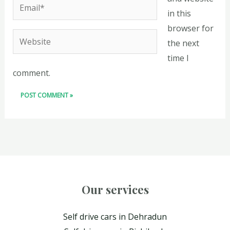
Email*
in this
browser for
Website
the next
time I
comment.
Our services
Self drive cars in Dehradun