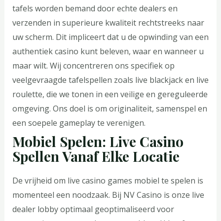
tafels worden bemand door echte dealers en
verzenden in superieure kwaliteit rechtstreeks naar
uw scherm. Dit impliceert dat u de opwinding van een
authentiek casino kunt beleven, waar en wanneer u
maar wilt. Wij concentreren ons specifiek op
veelgevraagde tafelspellen zoals live blackjack en live
roulette, die we tonen in een veilige en gereguleerde
omgeving. Ons doel is om originaliteit, samenspel en
een soepele gameplay te verenigen.
Mobiel Spelen: Live Casino
Spellen Vanaf Elke Locatie
De vrijheid om live casino games mobiel te spelen is
momenteel een noodzaak. Bij NV Casino is onze live
dealer lobby optimaal geoptimaliseerd voor