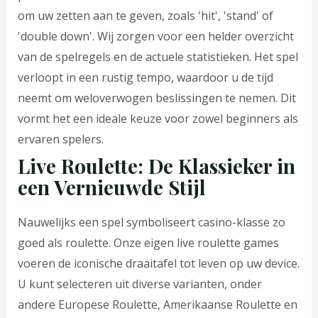
om uw zetten aan te geven, zoals 'hit', 'stand' of
'double down'. Wij zorgen voor een helder overzicht
van de spelregels en de actuele statistieken. Het spel
verloopt in een rustig tempo, waardoor u de tijd
neemt om weloverwogen beslissingen te nemen. Dit
vormt het een ideale keuze voor zowel beginners als
ervaren spelers.
Live Roulette: De Klassieker in
een Vernieuwde Stijl
Nauwelijks een spel symboliseert casino-klasse zo
goed als roulette. Onze eigen live roulette games
voeren de iconische draaitafel tot leven op uw device.
U kunt selecteren uit diverse varianten, onder
andere Europese Roulette, Amerikaanse Roulette en