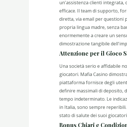
un'assistenza clienti integrata,
efficace. Il team di supporto, f
diretta, via email per questioni 
propria lingua madre, senza barr
enormemente a creare un senso di
dimostrazione tangibile dell'imp
Attenzione per il Gioco 
Una società serio e affidabile n
giocatori. Mafia Casino dimostr
piattaforma fornisce degli utenti
definire massimali di deposito, d
tempo indeterminato. Le indicazi
in Italia, sono sempre reperibili
stato di salute dei suoi giocatori
Bonus Chiari e Condizion