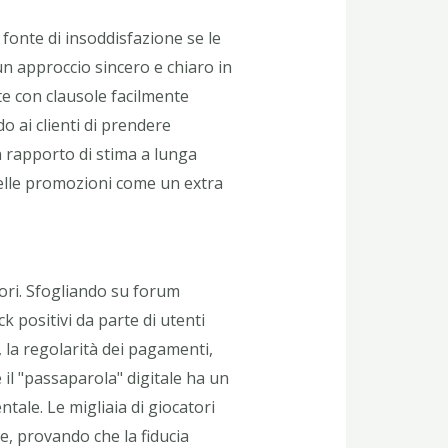
onte di insoddisfazione se le
n approccio sincero e chiaro in
ate con clausole facilmente
do ai clienti di prendere
 rapporto di stima a lunga
 delle promozioni come un extra
atori. Sfogliando su forum
k positivi da parte di utenti
, la regolarità dei pagamenti,
e il "passaparola" digitale ha un
ale. Le migliaia di giocatori
, provando che la fiducia