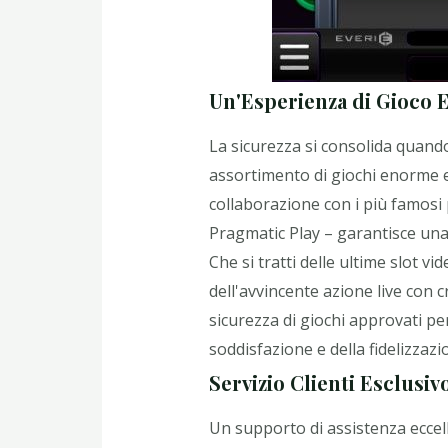
Un'Esperienza di Gioco 
La sicurezza si consolida quand
assortimento di giochi enorme e
collaborazione con i più famosi
Pragmatic Play – garantisce una f
Che si tratti delle ultime slot v
dell'avvincente azione live con 
sicurezza di giochi approvati p
soddisfazione e della fidelizzazio
Servizio Clienti Esclusivo
Un supporto di assistenza eccelle