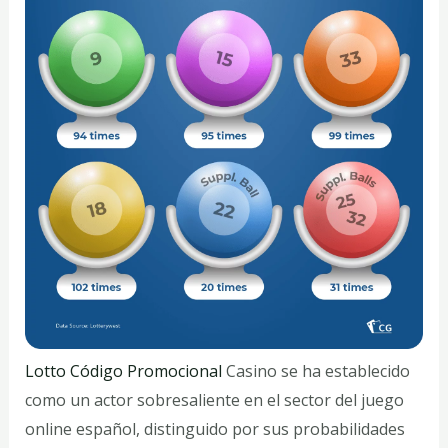
Lotto Código Promocional
Casino se ha establecido
como un actor sobresaliente en el sector del juego
online español, distinguido por sus probabilidades