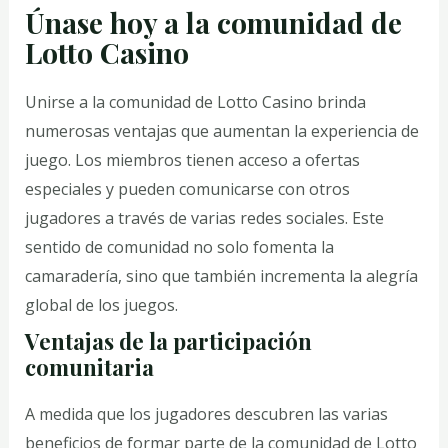
Únase hoy a la comunidad de
Lotto Casino
Unirse a la comunidad de Lotto Casino brinda
numerosas ventajas que aumentan la experiencia de
juego. Los miembros tienen acceso a ofertas
especiales y pueden comunicarse con otros
jugadores a través de varias redes sociales. Este
sentido de comunidad no solo fomenta la
camaradería, sino que también incrementa la alegría
global de los juegos.
Ventajas de la participación
comunitaria
A medida que los jugadores descubren las varias
beneficios de formar parte de la comunidad de Lotto