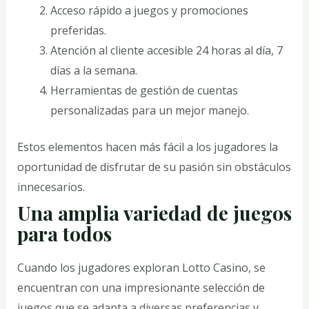
Acceso rápido a juegos y promociones
preferidas.
Atención al cliente accesible 24 horas al día, 7
días a la semana.
Herramientas de gestión de cuentas
personalizadas para un mejor manejo.
Estos elementos hacen más fácil a los jugadores la
oportunidad de disfrutar de su pasión sin obstáculos
innecesarios.
Una amplia variedad de juegos
para todos
Cuando los jugadores exploran Lotto Casino, se
encuentran con una impresionante selección de
juegos que se adapta a diversas preferencias y