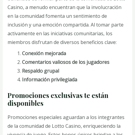
Casino, a menudo encuentran que la involucración
en la comunidad fomenta un sentimiento de
inclusión y una emoción compartida. Al tomar parte
activamente en las iniciativas comunitarias, los
miembros disfrutan de diversos beneficios clave:
Conexión mejorada
Comentarios valiosos de los jugadores
Respaldo grupal
Información privilegiada
Promociones exclusivas te están
disponibles
Promociones especiales aguardan a los integrantes
de la comunidad de Lotto Casino, enriqueciendo la
vivencia de juego. Estos bonos únicos brindan a los