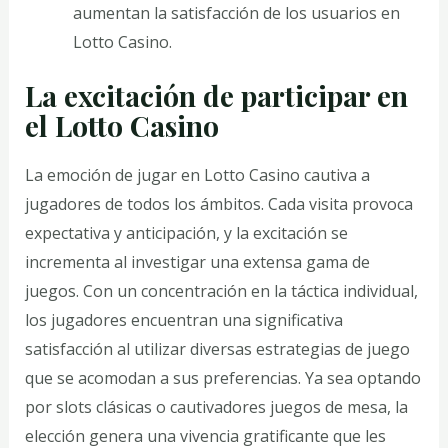
aumentan la satisfacción de los usuarios en
Lotto Casino.
La excitación de participar en
el Lotto Casino
La emoción de jugar en Lotto Casino cautiva a
jugadores de todos los ámbitos. Cada visita provoca
expectativa y anticipación, y la excitación se
incrementa al investigar una extensa gama de
juegos. Con un concentración en la táctica individual,
los jugadores encuentran una significativa
satisfacción al utilizar diversas estrategias de juego
que se acomodan a sus preferencias. Ya sea optando
por slots clásicas o cautivadores juegos de mesa, la
elección genera una vivencia gratificante que les