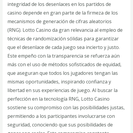
integridad de los desenlaces en los partidos de
casino depende en gran parte de la firmeza de los
mecanismos de generación de cifras aleatorios
(RNG). Lotto Casino da gran relevancia al empleo de
técnicas de randomización sólidas para garantizar
que el desenlace de cada juego sea incierto y justo.
Este empeño con la transparencia se refuerza aún
más con el uso de métodos sofisticados de equidad,
que aseguran que todos los jugadores tengan las
mismas oportunidades, inspirando confianza y
libertad en sus experiencias de juego. Al buscar la
perfección en la tecnología RNG, Lotto Casino
sostiene su compromiso con las posibilidades justas,
permitiendo a los participantes involucrarse con
seguridad, conociendo que sus posibilidades de