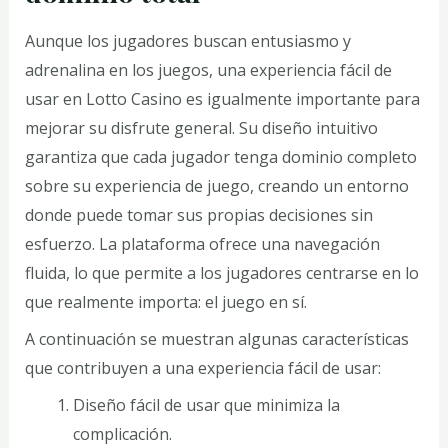
Aunque los jugadores buscan entusiasmo y
adrenalina en los juegos, una experiencia fácil de
usar en Lotto Casino es igualmente importante para
mejorar su disfrute general. Su diseño intuitivo
garantiza que cada jugador tenga dominio completo
sobre su experiencia de juego, creando un entorno
donde puede tomar sus propias decisiones sin
esfuerzo. La plataforma ofrece una navegación
fluida, lo que permite a los jugadores centrarse en lo
que realmente importa: el juego en sí.
A continuación se muestran algunas características
que contribuyen a una experiencia fácil de usar:
Diseño fácil de usar que minimiza la
complicación.