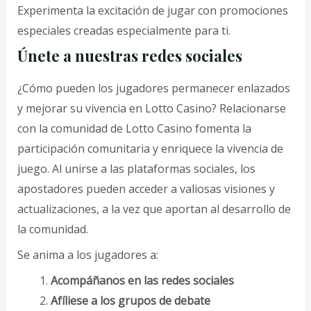
Experimenta la excitación de jugar con promociones
especiales creadas especialmente para ti.
Únete a nuestras redes sociales
¿Cómo pueden los jugadores permanecer enlazados
y mejorar su vivencia en Lotto Casino? Relacionarse
con la comunidad de Lotto Casino fomenta la
participación comunitaria y enriquece la vivencia de
juego. Al unirse a las plataformas sociales, los
apostadores pueden acceder a valiosas visiones y
actualizaciones, a la vez que aportan al desarrollo de
la comunidad.
Se anima a los jugadores a:
Acompáñanos en las redes sociales
Afíliese a los grupos de debate